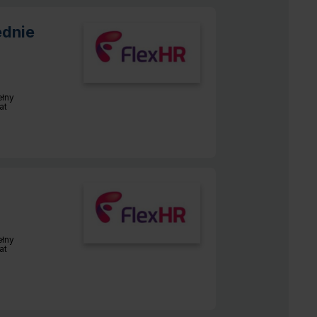
ednie
ełny
r pracy:
at
ełny
r pracy:
at