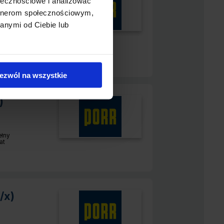
ołecznościowe i analizować
artnerom społecznościowym,
anymi od Ciebie lub
ełny
r pracy:
at
ezwól na wszystkie
)
ełny
r pracy:
at
/x)