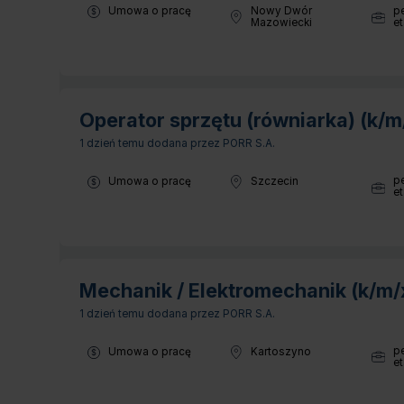
Typ umowy:
Nowy Dwór
p
Umowa o pracę
Lokalizacja:
Wymia
Mazowiecki
et
Operator sprzętu (równiarka) (k/m
1 dzień temu
dodana przez PORR S.A.
Typ umowy:
p
Umowa o pracę
Szczecin
Lokalizacja:
Wymia
et
Mechanik / Elektromechanik (k/m/
1 dzień temu
dodana przez PORR S.A.
Typ umowy:
p
Umowa o pracę
Kartoszyno
Lokalizacja:
Wymia
et