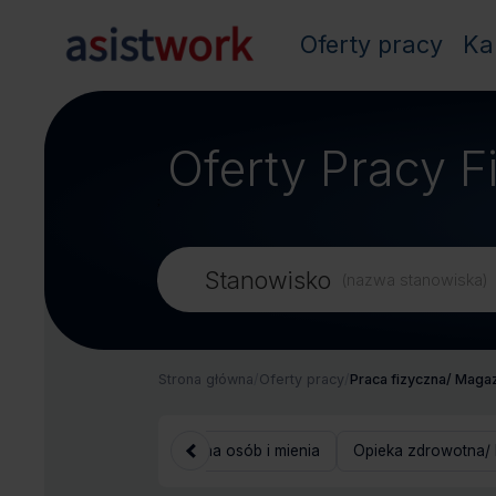
Oferty pracy
Ka
Oferty Pracy F
;
Stanowisko
(nazwa stanowiska)
Strona główna
/
Oferty pracy
/
Praca fizyczna/ Maga
ienta/ Call Center
Ochrona osób i mienia
Opieka zdrowotna/