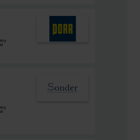
ełny
r pracy:
at
ełny
r pracy:
at