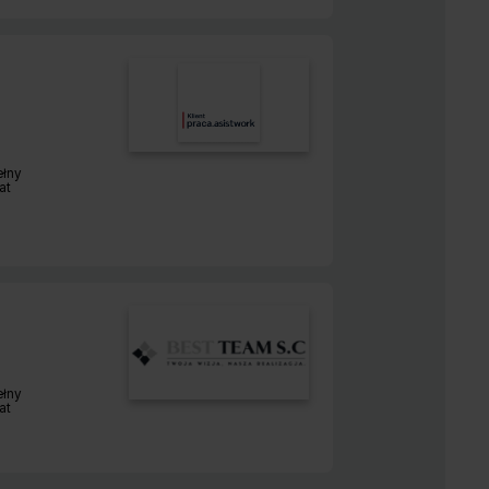
ełny
r pracy:
at
ełny
r pracy:
at