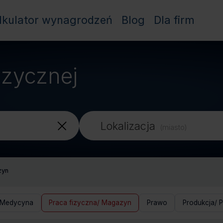
lkulator wynagrodzeń
Blog
Dla firm
izycznej
Lokalizacja
(miasto)
zyn
 Medycyna
Praca fizyczna/ Magazyn
Prawo
Produkcja/ P