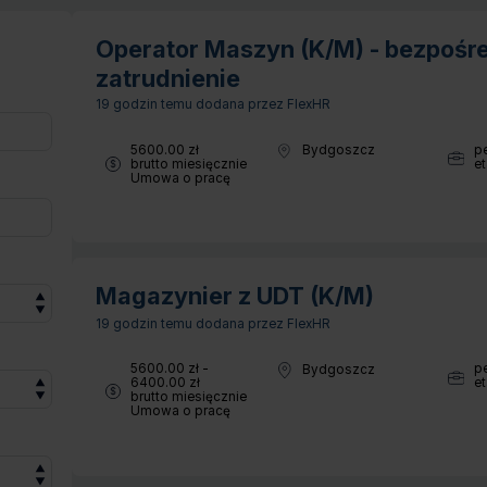
Operator Maszyn (K/M) - bezpośr
zatrudnienie
19 godzin temu
dodana przez FlexHR
Wynagrodzenie:
5600.00 zł
p
Bydgoszcz
Lokalizacja:
Wymia
brutto miesięcznie
et
Typ umowy:
Umowa o pracę
Magazynier z UDT (K/M)
19 godzin temu
dodana przez FlexHR
Wynagrodzenie:
5600.00 zł -
p
Bydgoszcz
Lokalizacja:
Wymia
6400.00 zł
et
brutto miesięcznie
Typ umowy:
Umowa o pracę