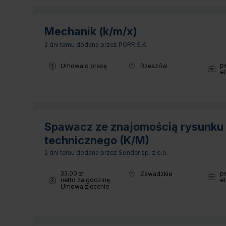
Mechanik (k/m/x)
2 dni temu
dodana przez PORR S.A.
Typ umowy:
p
Umowa o pracę
Rzeszów
Lokalizacja:
Wymia
et
Spawacz ze znajomością rysunku
technicznego (K/M)
2 dni temu
dodana przez Sonder sp. z o.o.
Wynagrodzenie:
33.00 zł
p
Zawadzkie
Lokalizacja:
Wymia
netto za godzinę
et
Typ umowy:
Umowa zlecenie