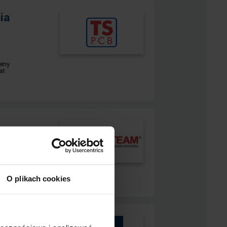
ia
ełny
r pracy:
at
ełny
r pracy:
at
O plikach cookies
ion