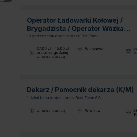
Operator Ładowarki Kołowej /
Brygadzista / Operator Wózka
Widłowego
19 godzin temu
dodana przez Eko-Trans
Wynagrodzenie:
37.00 zł - 45.00 zł
p
Warszawa
Lokalizacja:
Wymia
brutto za godzinę
et
Typ umowy:
Umowa o pracę
Dekarz / Pomocnik dekarza (K/M)
1 dzień temu
dodana przez Best Team S.C.
Typ umowy:
p
Umowa o pracę
Wrocław
Lokalizacja:
Wymia
et