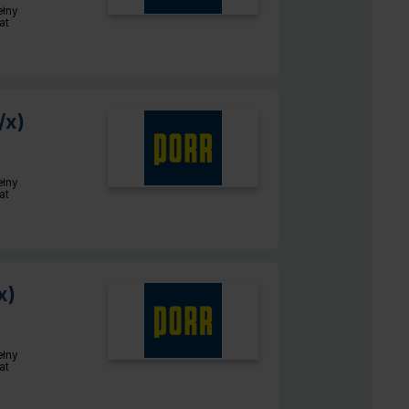
ełny
r pracy:
at
/x)
ełny
r pracy:
at
x)
ełny
r pracy:
at