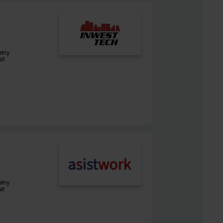
i
ełny
r pracy:
at
ełny
r pracy:
at