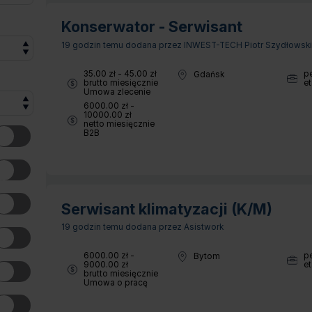
Konserwator - Serwisant
19 godzin temu
dodana przez INWEST-TECH Piotr Szydłowsk
Wynagrodzenie:
35.00 zł - 45.00 zł
p
Gdańsk
Lokalizacja:
Wymia
brutto miesięcznie
et
Typ umowy:
Umowa zlecenie
Wynagrodzenie:
6000.00 zł -
10000.00 zł
netto miesięcznie
Typ umowy:
B2B
Serwisant klimatyzacji (K/M)
19 godzin temu
dodana przez Asistwork
Wynagrodzenie:
6000.00 zł -
p
Bytom
Lokalizacja:
Wymia
9000.00 zł
et
brutto miesięcznie
Typ umowy:
Umowa o pracę