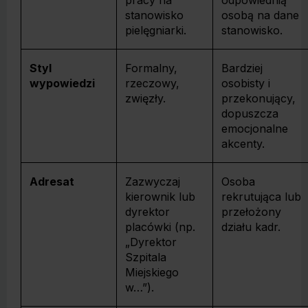
pracy na
odpowiednią
stanowisko
osobą na dane
pielęgniarki.
stanowisko.
Styl
Formalny,
Bardziej
wypowiedzi
rzeczowy,
osobisty i
zwięzły.
przekonujący,
dopuszcza
emocjonalne
akcenty.
Adresat
Zazwyczaj
Osoba
kierownik lub
rekrutująca lub
dyrektor
przełożony
placówki (np.
działu kadr.
„Dyrektor
Szpitala
Miejskiego
w…”).