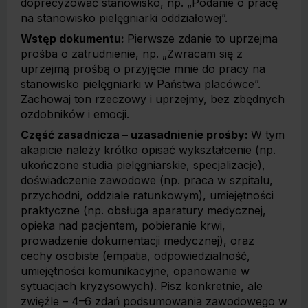
doprecyzować stanowisko, np. „Podanie o pracę
na stanowisko pielęgniarki oddziałowej”.
Wstęp dokumentu:
Pierwsze zdanie to uprzejma
prośba o zatrudnienie, np. „Zwracam się z
uprzejmą prośbą o przyjęcie mnie do pracy na
stanowisko pielęgniarki w Państwa placówce”.
Zachowaj ton rzeczowy i uprzejmy, bez zbędnych
ozdobników i emocji.
Część zasadnicza – uzasadnienie prośby:
W tym
akapicie należy krótko opisać wykształcenie (np.
ukończone studia pielęgniarskie, specjalizacje),
doświadczenie zawodowe (np. praca w szpitalu,
przychodni, oddziale ratunkowym), umiejętności
praktyczne (np. obsługa aparatury medycznej,
opieka nad pacjentem, pobieranie krwi,
prowadzenie dokumentacji medycznej), oraz
cechy osobiste (empatia, odpowiedzialność,
umiejętności komunikacyjne, opanowanie w
sytuacjach kryzysowych). Pisz konkretnie, ale
zwięźle – 4–6 zdań podsumowania zawodowego w