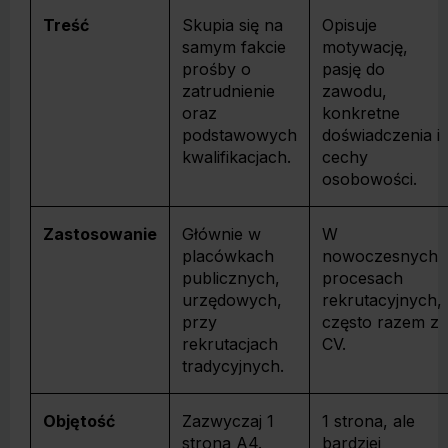
Treść
Skupia się na
Opisuje
samym fakcie
motywację,
prośby o
pasję do
zatrudnienie
zawodu,
oraz
konkretne
podstawowych
doświadczenia i
kwalifikacjach.
cechy
osobowości.
Zastosowanie
Głównie w
W
placówkach
nowoczesnych
publicznych,
procesach
urzędowych,
rekrutacyjnych,
przy
często razem z
rekrutacjach
CV.
tradycyjnych.
Objętość
Zazwyczaj 1
1 strona, ale
strona A4.
bardziej