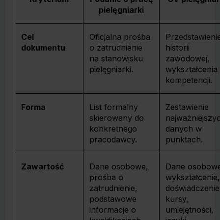
pielęgniarki
Cel
Oficjalna prośba
Przedstawieni
dokumentu
o zatrudnienie
historii
na stanowisku
zawodowej,
pielęgniarki.
wykształcenia 
kompetencji.
Forma
List formalny
Zestawienie
skierowany do
najważniejszy
konkretnego
danych w
pracodawcy.
punktach.
Zawartość
Dane osobowe,
Dane osobowe
prośba o
wykształcenie,
zatrudnienie,
doświadczenie
podstawowe
kursy,
informacje o
umiejętności,