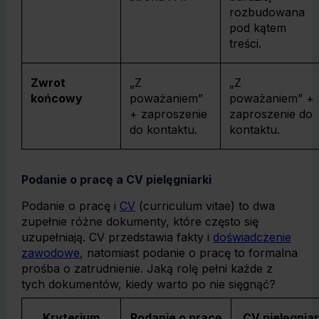
rozbudowana
pod kątem
treści.
Zwrot
„Z
„Z
końcowy
poważaniem”
poważaniem” +
+ zaproszenie
zaproszenie do
do kontaktu.
kontaktu.
Podanie o pracę a CV pielęgniarki
Podanie o pracę i
CV
(curriculum vitae) to dwa
zupełnie różne dokumenty, które często się
uzupełniają. CV przedstawia fakty i
doświadczenie
zawodowe
, natomiast podanie o pracę to formalna
prośba o zatrudnienie. Jaką rolę pełni każde z
tych dokumentów, kiedy warto po nie sięgnąć?
Kryterium
Podanie o pracę
CV pielęgniar