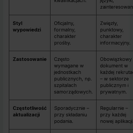
kwalifikacjach.
języki,
zainteresowan
Styl
Oficjalny,
Zwięzły,
wypowiedzi
formalny,
punktowy,
charakter
charakter
prośby.
informacyjny.
Zastosowanie
Często
Obowiązkowy
wymagane w
dokument w
jednostkach
każdej rekrutac
publicznych, np.
– w sektorze
szpitalach
publicznym i
samorządowych.
prywatnym.
Częstotliwość
Sporadycznie –
Regularnie –
aktualizacji
przy składaniu
przy każdej
podania.
nowej aplikacji