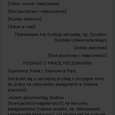
[Ulica i numer mieszkania]
[Kod pocztowy i miejscowość]
[Numer telefonu]
[Adres e-mail]
[Stanowisko lub funkcja adresata, np. Dyrektor
Szpitala Uniwersyteckiego]
[Adres placówki]
[Kod pocztowy i miejscowość]
PODANIE O PRACĘ PIELĘGNIARKI
Szanowny Panie / Szanowna Pani,
Zwracam się z uprzejmą prośbą o przyjęcie mnie
do pracy na stanowisko pielęgniarki w [nazwa
placówki].
Jestem absolwentką studiów
[licencjackich/magisterskich] na kierunku
pielęgniarstwo [nazwa uczelni, np. Warszawski
Uniwersytet Medyczny]. Od [liczba lat] lat pracuję