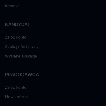
Kontakt
W CV proszę umieścić następującą klauzulę :
„Wyrażam zgodę na przetwarzanie moich danych
osobowych dla potrzeb niezbędnych do realizacji
procesu rekrutacji zgodnie z Rozporządzeniem
KANDYDAT
Parlamentu Europejskiego i Rady (UE) 2016/679 z dnia
27 kwietnia 2016 r. w sprawie ochrony osób fizycznych
Załóż konto
w związku z przetwarzaniem danych osobowych i w
sprawie swobodnego przepływu takich danych oraz
Szukaj ofert pracy
uchylenia dyrektywy 95/46/WE (ogólne
rozporządzenie o ochronie danych). Wyrażam
Wysłane aplikacje
jednocześnie zgodę na przetwarzanie moich danych
osobowych na potrzeby przyszłych rekrutacji.”
PRACODAWCA
Załóż konto
Nowa oferta