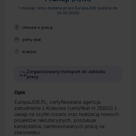
1 miesiąc temu
dodana przez EuropaJOB (ważna do
04.09.2026
)
Typ umowy:
Umowa o pracę
pełny etat
Wymiar pracy:
Kraków
Lokalizacja:
Benefity:
Zorganizowany transport do zakładu
pracy
Opis
EuropaJOB.PL, certyfikowana agencja
zatrudnienia z Krakowa (certyfikat nr 25922) z
uwagi na szybki rozwój oraz realizację nowych
projektów rekrutacyjnych, poszukuje
kandydatów zainteresowanych pracą na
stanowisku: