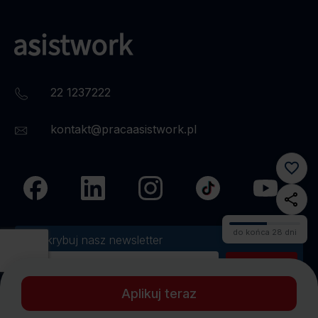
22 1237222
kontakt@pracaasistwork.pl
do końca 28 dni
Subskrybuj nasz newsletter
Wyrażam zgodę na otrzymywanie od Asistwork Sp. z o.o. treści
marketingowych...
Rozwiń
>