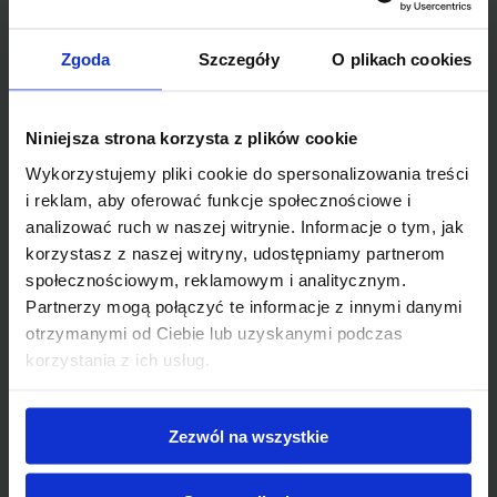
Zgoda
Szczegóły
O plikach cookies
Pracodawca:
EuropaJOB
Niniejsza strona korzysta z plików cookie
Wykorzystujemy pliki cookie do spersonalizowania treści
Operator maszyn CNC we Francji
i reklam, aby oferować funkcje społecznościowe i
analizować ruch w naszej witrynie. Informacje o tym, jak
Lokalizacja:
Kraków
korzystasz z naszej witryny, udostępniamy partnerom
społecznościowym, reklamowym i analitycznym.
Partnerzy mogą połączyć te informacje z innymi danymi
otrzymanymi od Ciebie lub uzyskanymi podczas
korzystania z ich usług.
Pracodawca:
EuropaJOB
Spawacz / spawaczka mig mag we
Zezwól na wszystkie
Francji
Lokalizacja:
Kraków