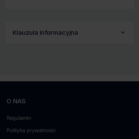
Klauzula informacyjna
„Wyrażam zgodę na przetwarzanie moich danych
osobowych zawartych w dokumentach aplikacyjnych
przez Elitelas Sp. z o.o. w celu przeprowadzenia
procesu rekrutacji na stanowisko, na które aplikuję,
zgodnie z Rozporządzeniem Parlamentu
Europejskiego i Rady (UE) 2016/679 (RODO).”
O NAS
Regulamin
Polityka prywatności