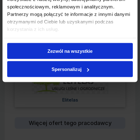
społecznościowym, reklamowym i analitycznym.
Partnerzy mogą połączyć te informacje z innymi danymi
otrzymanymi od Ciebie lub uzyskanymi podczas
Pracodawca:
korzystania z ich usług.
Elitelas
Pracownik fizyczny
Zezwól na wszystkie
Lokalizacja:
Tarnobrzeg
Spersonalizuj
Pracodawca:
Elitelas
Więcej ofert tego pracodawcy