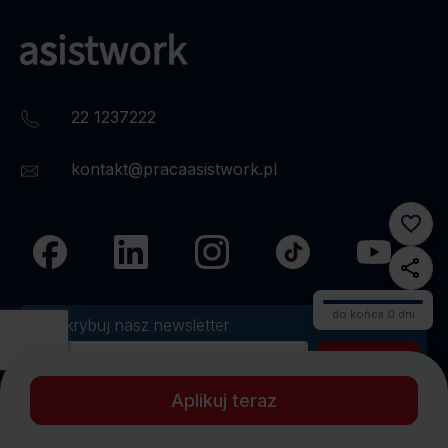
22 1237222
kontakt@pracaasistwork.pl
do końca 0 dni
Subskrybuj nasz newsletter
Wyrażam zgodę na otrzymywanie od Asistwork Sp. z o.o. treści
marketingowych...
Rozwiń
>