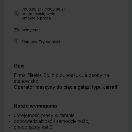
Wynagrodzenie:
7000.00 zł - 11000.00 zł
brutto miesięcznie
Typ umowy:
Umowa o pracę
pełny etat
Wymiar pracy:
Piotrków Trybunalski
Lokalizacja:
Benefity:
Opis
Firma Elitelas Sp. z o.o. poszukuje osoby na
stanowisko:
Operator maszyny do cięcia gałęzi typu Jarraff
Nasze wymagania
umiejętność pracy w terenie,
odpowiedzialność i samodzielność,
prawo jazdy kat.B