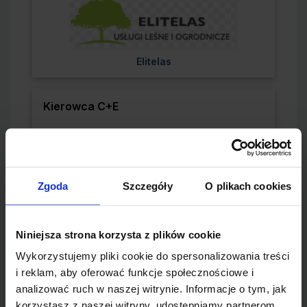
Pracodawca:
Elitelas
Kierowca C+E
Lokalizacja:
Tarnobrzeg
Zgoda
Szczegóły
O plikach cookies
Pracodawca:
Elitelas
Niniejsza strona korzysta z plików cookie
Wykorzystujemy pliki cookie do spersonalizowania treści
Główna Księgowa
i reklam, aby oferować funkcje społecznościowe i
analizować ruch w naszej witrynie. Informacje o tym, jak
Lokalizacja:
Tarnobrzeg
korzystasz z naszej witryny, udostępniamy partnerom