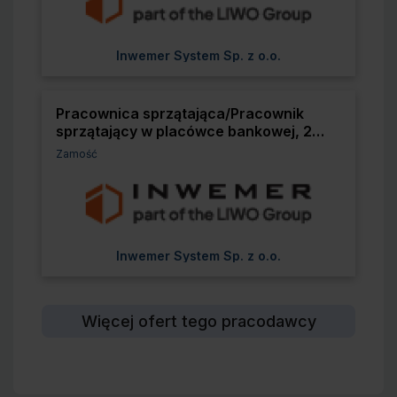
Pracodawca:
Inwemer System Sp. z o.o.
Pracownica sprzątająca/Pracownik
sprzątający w placówce bankowej, 2
godziny dziennie - Zamość, ul.
Lokalizacja:
Zamość
Piłsudskiego
Pracodawca:
Inwemer System Sp. z o.o.
Więcej ofert tego pracodawcy