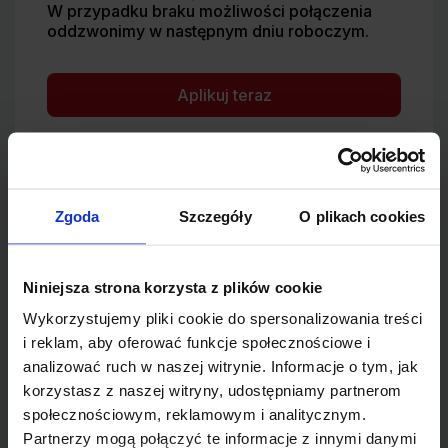
W przypadku braku możliwości połączenia
oddzwonimy w następnym dniu roboczym.
Zgoda
Szczegóły
O plikach cookies
Więcej ofert od tego
pracodawcy
Niniejsza strona korzysta z plików cookie
Wykorzystujemy pliki cookie do spersonalizowania treści
i reklam, aby oferować funkcje społecznościowe i
Pracownik porządkowy brygady mobilnej
m/k - Poznań i okolice
analizować ruch w naszej witrynie. Informacje o tym, jak
korzystasz z naszej witryny, udostępniamy partnerom
Lokalizacja:
Poznań
społecznościowym, reklamowym i analitycznym.
Partnerzy mogą połączyć te informacje z innymi danymi