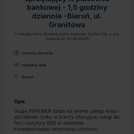
bankowej - 1,5 godziny
dziennie -Bieruń, ul.
Granitowa
1 miesiąc temu
dodana przez Inwemer System Sp. z o.o.
(ważna do
30.08.2026
)
Typ umowy:
Umowa zlecenie
niepełny etat
Wymiar pracy:
Bieruń
Lokalizacja:
Benefity:
Opis
Grupa INWEMER działa na terenie całego kraju i
jest liderem rynku w branży oferującej usługi dla
firm i instytucji B2B w dziedzinie
kompleksowego utrzymania czystości.