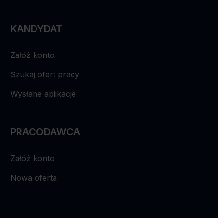
przetwarzania, do uzyskania kopii tych danych, do
wniesienia sprzeciwu wobec przetwarzania tych
danych, do przenoszenia tych danych, a także prawo
KANDYDAT
do cofnięcia zgody na ich przetwarzanie.
Załóż konto
Szukaj ofert pracy
Wysłane aplikacje
PRACODAWCA
Załóż konto
Nowa oferta