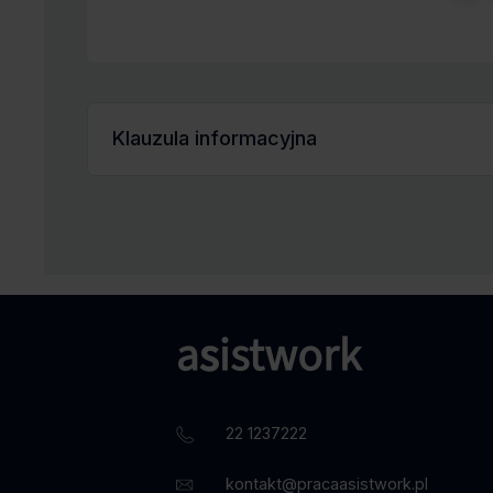
Klauzula informacyjna
„Wyrażam zgodę na przetwarzanie moich danych osobo
celu prowadzenia rekrutacji na aplikowane przeze mnie 
22 1237222
kontakt@pracaasistwork.pl