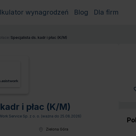
lkulator wynagrodzeń
Blog
Dla firm
płace
/
Specjalista ds. kadr i płac (K/M)
 kadr i płac (K/M)
rk Service Sp. z o. o. (ważna do
25.08.2026
)
Po
Zielona Góra
Lokalizacja: