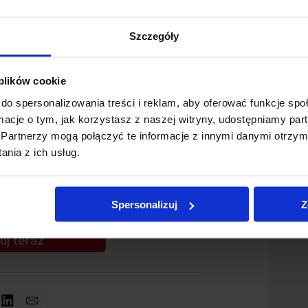
 z nawiązaniem i rozwiązaniem stosunku pracy, umów
;
Szczegóły
 plików cookie
tanowisku,
do spersonalizowania treści i reklam, aby oferować funkcje sp
ormacje o tym, jak korzystasz z naszej witryny, udostępniamy p
Partnerzy mogą połączyć te informacje z innymi danymi otrzym
nia z ich usług.
 dopasowania do wymagań w ogłoszeniu.
obami, mająca na celu potwierdzenie podstawowych
Spersonalizuj
Z