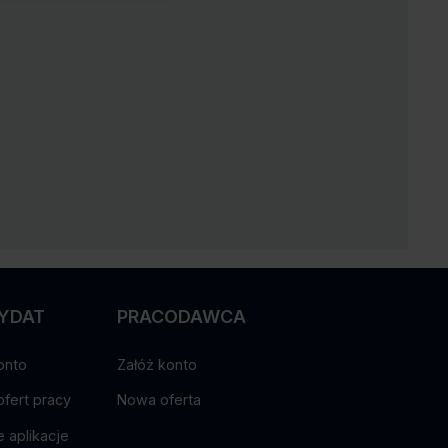
YDAT
PRACODAWCA
onto
Załóż konto
ofert pracy
Nowa oferta
 aplikacje