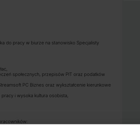
a do pracy w biurze na stanowisko Specjalisty
łac,
eczeń społecznych, przepisów PIT oraz podatków
 Streamsoft PC Biznes oraz wykształcenie kierunkowe
pracy i wysoka kultura osobista,
pracowników:
ist płac zgodnie z terminami i zasadami