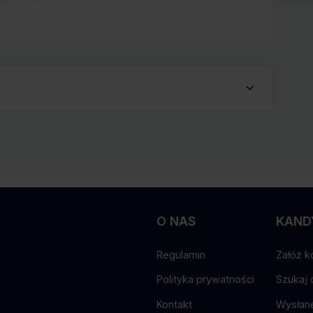
wych przez PWS Power Work Service (nr NIP 9292669893) w
stanowisko.”
O NAS
KAND
Regulamin
Załóż k
Polityka prywatności
Szukaj 
Kontakt
Wysłane