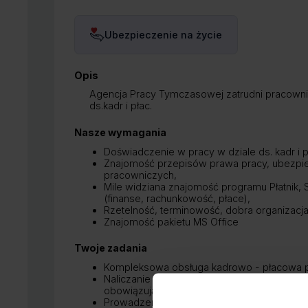
Benefity:
Ubezpieczenie na życie
Opis
Agencja Pracy Tymczasowej zatrudni pracownik
ds.kadr i płac.
Nasze wymagania
Doświadczenie w pracy w dziale ds. kadr i p
Znajomość przepisów prawa pracy, ubezpi
pracowniczych,
Mile widziana znajomość programu Płatnik,
(finanse, rachunkowość, płace),
Rzetelność, terminowość, dobra organizacja 
Znajomość pakietu MS Office
Twoje zadania
Kompleksowa obsługa kadrowo - płacowa 
Naliczanie wynagrodzeń i przygotowywanie l
obowiązującymi w firmie;
Prowadzenie ewidencji czasu pracy;