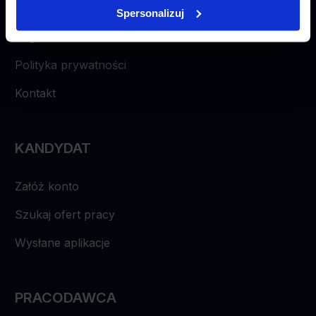
Spersonalizuj
Regulamin
Polityka prywatności
Kontakt
KANDYDAT
Załóż konto
Szukaj ofert pracy
Wysłane aplikacje
PRACODAWCA