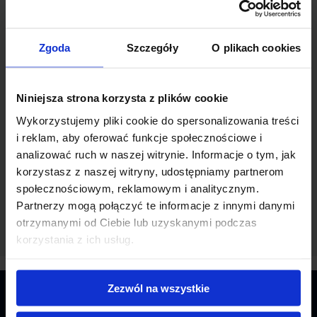
Marketing to nie tylko reklamy i slogany – to sztuka
łączenia kreatywności z analizą danych, trendami
rynkowymi i psychologią konsumenta. To branża, w
Zgoda
Szczegóły
O plikach cookies
której każdy dzień przynosi nowe wyzwania, a sukces
zależy od umiejętności przewidywania,
eksperymentowania i szybkiego reagowania na zmiany.
Jak wygląda praca w marketingu od kuchni? Jakie
Niniejsza strona korzysta z plików cookie
umiejętności są kluczowe i czy to zawód dla Ciebie?
Wykorzystujemy pliki cookie do spersonalizowania treści
Sprawdź, co naprawdę kryje się za kulisami tej
i reklam, aby oferować funkcje społecznościowe i
fascynującej branży!
analizować ruch w naszej witrynie. Informacje o tym, jak
ZOBACZ WIĘCEJ
korzystasz z naszej witryny, udostępniamy partnerom
społecznościowym, reklamowym i analitycznym.
Partnerzy mogą połączyć te informacje z innymi danymi
otrzymanymi od Ciebie lub uzyskanymi podczas
korzystania z ich usług.
Zezwól na wszystkie
O NAS