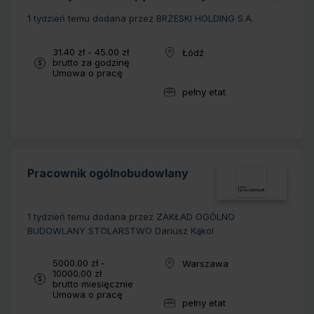
domów jednorodzinnych).
1 tydzień temu
dodana przez BRZESKI HOLDING S.A.
Wynagrodzenie:
31.40 zł - 45.00 zł
Łódź
Lokalizacja:
brutto za godzinę
Typ umowy:
Umowa o pracę
pełny etat
Wymiar pracy:
Pracownik ogólnobudowlany
1 tydzień temu
dodana przez ZAKŁAD OGÓLNO
BUDOWLANY STOLARSTWO Dariusz Kąkol
Wynagrodzenie:
5000.00 zł -
Warszawa
Lokalizacja:
10000.00 zł
brutto miesięcznie
Typ umowy:
Umowa o pracę
pełny etat
Wymiar pracy: