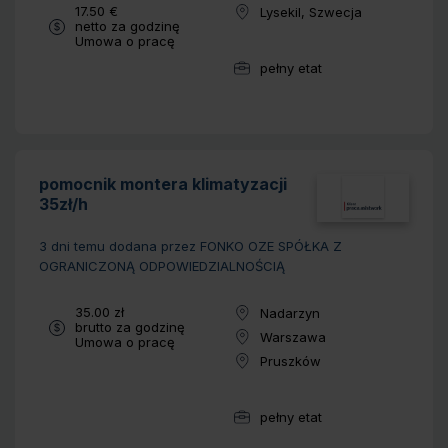
Wynagrodzenie:
17.50 €
Lysekil, Szwecja
Lokalizacja:
netto za godzinę
Typ umowy:
Umowa o pracę
pełny etat
Wymiar pracy:
pomocnik montera klimatyzacji
35zł/h
3 dni temu
dodana przez FONKO OZE SPÓŁKA Z
OGRANICZONĄ ODPOWIEDZIALNOŚCIĄ
Wynagrodzenie:
35.00 zł
Nadarzyn
Lokalizacja:
brutto za godzinę
Warszawa
Typ umowy:
Umowa o pracę
Lokalizacja:
Pruszków
Lokalizacja:
pełny etat
Wymiar pracy: