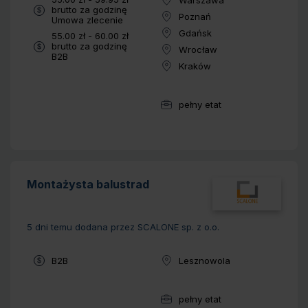
Lokalizacja:
brutto za godzinę
Poznań
Typ umowy:
Umowa zlecenie
Lokalizacja:
Gdańsk
Wynagrodzenie:
55.00 zł - 60.00 zł
Lokalizacja:
brutto za godzinę
Wrocław
Lokalizacja:
Typ umowy:
B2B
Kraków
Lokalizacja:
pełny etat
Wymiar pracy:
Montażysta balustrad
5 dni temu
dodana przez SCALONE sp. z o.o.
Typ umowy:
B2B
Lesznowola
Lokalizacja:
pełny etat
Wymiar pracy: