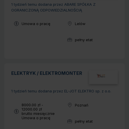
1 tydzień temu
dodana przez ABARE SPÓŁKA Z
OGRANICZONĄ ODPOWIEDZIALNOŚCIĄ
Typ umowy:
Umowa o pracę
Lelów
Lokalizacja:
pełny etat
Wymiar pracy:
ELEKTRYK / ELEKTROMONTER
1 tydzień temu
dodana przez EL-JOT ELEKTRO sp. z o.o.
Wynagrodzenie:
8000.00 zł -
Poznań
Lokalizacja:
12000.00 zł
brutto miesięcznie
Typ umowy:
Umowa o pracę
pełny etat
Wymiar pracy: