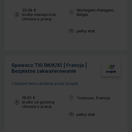
Wynagrodzenie:
20.58 €
Wortegem-Petegem,
Lokalizacja:
brutto miesięcznie
Belgia
Typ umowy:
Umowa o pracę
pełny etat
Wymiar pracy:
Spawacz TIG (M/K/X) | Francja |
Bezpłatne zakwaterowanie
1 tydzień temu
dodana przez Ecojob
Wynagrodzenie:
18.00 €
Toulouse, Francja
Lokalizacja:
brutto za godzinę
Typ umowy:
Umowa o pracę
pełny etat
Wymiar pracy: