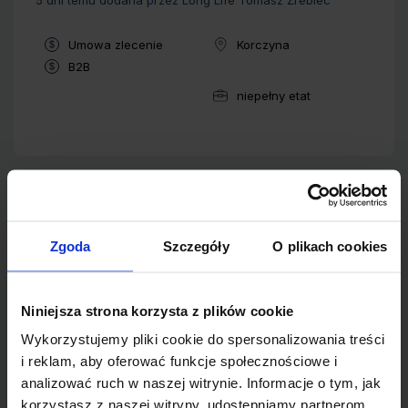
5 dni temu
dodana przez Long Life Tomasz Źrebiec
Typ umowy:
Umowa zlecenie
Korczyna
Lokalizacja:
Typ umowy:
B2B
niepełny etat
Wymiar pracy:
Pracownik ogólnobudowlany –
Specjalista ds. prac wykończeniowych
Zgoda
Szczegóły
O plikach cookies
6 dni temu
dodana przez POMPEY GROUP SPÓŁKA Z
OGRANICZONĄ ODPOWIEDZIALNOŚCIĄ
Niniejsza strona korzysta z plików cookie
Typ umowy:
Umowa o pracę
Warszawa
Lokalizacja:
Wykorzystujemy pliki cookie do spersonalizowania treści
i reklam, aby oferować funkcje społecznościowe i
pełny etat
Wymiar pracy:
analizować ruch w naszej witrynie. Informacje o tym, jak
korzystasz z naszej witryny, udostępniamy partnerom