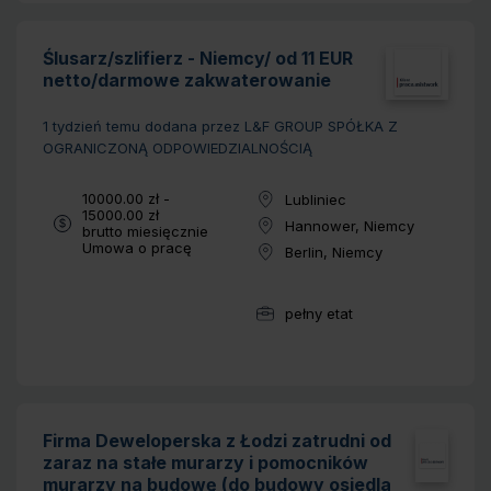
Ślusarz/szlifierz - Niemcy/ od 11 EUR
netto/darmowe zakwaterowanie
1 tydzień temu
dodana przez L&F GROUP SPÓŁKA Z
OGRANICZONĄ ODPOWIEDZIALNOŚCIĄ
Wynagrodzenie:
10000.00 zł -
Lubliniec
Lokalizacja:
15000.00 zł
Hannower, Niemcy
brutto miesięcznie
Lokalizacja:
Typ umowy:
Umowa o pracę
Berlin, Niemcy
Lokalizacja:
pełny etat
Wymiar pracy:
Firma Deweloperska z Łodzi zatrudni od
zaraz na stałe murarzy i pomocników
murarzy na budowę (do budowy osiedla