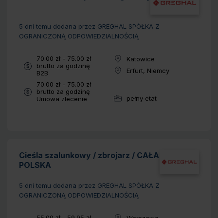
5 dni temu
dodana przez GREGHAL SPÓŁKA Z
OGRANICZONĄ ODPOWIEDZIALNOŚCIĄ
Wynagrodzenie:
70.00 zł - 75.00 zł
Katowice
Lokalizacja:
brutto za godzinę
Erfurt, Niemcy
Typ umowy:
B2B
Lokalizacja:
Wynagrodzenie:
70.00 zł - 75.00 zł
brutto za godzinę
pełny etat
Typ umowy:
Umowa zlecenie
Wymiar pracy:
Cieśla szalunkowy / zbrojarz / CAŁA
POLSKA
5 dni temu
dodana przez GREGHAL SPÓŁKA Z
OGRANICZONĄ ODPOWIEDZIALNOŚCIĄ
Wynagrodzenie:
55.00 zł - 59.95 zł
Warszawa