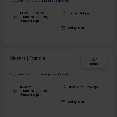
1 tydzień temu
dodana przez Ecojob
Wynagrodzenie:
18.39 € - 20.58 €
Liege, Belgia
Lokalizacja:
brutto za godzinę
Typ umowy:
Umowa o pracę
pełny etat
Wymiar pracy:
Ślusarz | Francja
1 tydzień temu
dodana przez Ecojob
Wynagrodzenie:
15.00 €
Blotzheim, Francja
Lokalizacja:
brutto za godzinę
Typ umowy:
Umowa o pracę
pełny etat
Wymiar pracy: