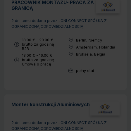
PRACOWNIK MONTAŻU- PRACA ZA
GRANICĄ
2 dni temu
dodana przez JONI CONNECT SPÓŁKA Z
OGRANICZONĄ ODPOWIEDZIALNOŚCIĄ
Wynagrodzenie:
18.00 € - 20.00 €
Berlin, Niemcy
Lokalizacja:
brutto za godzinę
Amsterdam, Holandia
Typ umowy:
B2B
Lokalizacja:
Bruksela, Belgia
Wynagrodzenie:
13.00 € - 16.00 €
Lokalizacja:
brutto za godzinę
Typ umowy:
Umowa o pracę
pełny etat
Wymiar pracy:
Monter konstrukcji Aluminiowych
2 dni temu
dodana przez JONI CONNECT SPÓŁKA Z
OGRANICZONĄ ODPOWIEDZIALNOŚCIĄ