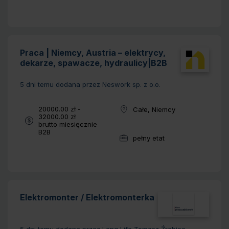
Praca | Niemcy, Austria – elektrycy,
dekarze, spawacze, hydraulicy|B2B
5 dni temu
dodana przez Neswork sp. z o.o.
Wynagrodzenie:
20000.00 zł -
Całe, Niemcy
Lokalizacja:
32000.00 zł
brutto miesięcznie
Typ umowy:
B2B
pełny etat
Wymiar pracy:
Elektromonter / Elektromonterka