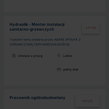
Hydraulik - Monter instalacji
sanitarno-grzewczych
1 tydzień temu
dodana przez ABARE SPÓŁKA Z
OGRANICZONĄ ODPOWIEDZIALNOŚCIĄ
Typ umowy:
Umowa o pracę
Lelów
Lokalizacja:
pełny etat
Wymiar pracy:
Pracownik ogólnobudowlany