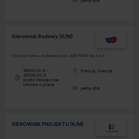
pełny etat
Wymiar pracy:
Kierownik Budowy (K/M)
1 tydzień temu
dodana przez JOB-NOW sp.z.o.o.
Wynagrodzenie:
18500.00 zł -
Francja, Francja
Lokalizacja:
25000.00 zł
brutto miesięcznie
Typ umowy:
Umowa o pracę
pełny etat
Wymiar pracy:
KIEROWNIK PROJEKTU (K/M)