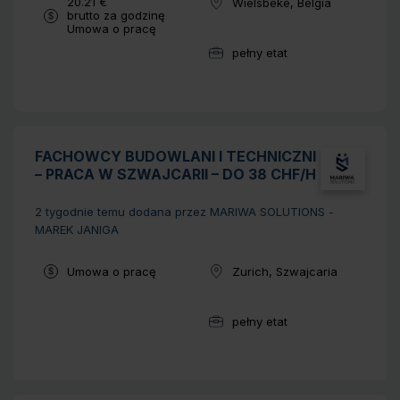
Wynagrodzenie:
20.21 €
Wielsbeke, Belgia
Lokalizacja:
brutto za godzinę
Typ umowy:
Umowa o pracę
pełny etat
Wymiar pracy:
FACHOWCY BUDOWLANI I TECHNICZNI
– PRACA W SZWAJCARII – DO 38 CHF/H
2 tygodnie temu
dodana przez MARIWA SOLUTIONS -
MAREK JANIGA
Typ umowy:
Umowa o pracę
Zurich, Szwajcaria
Lokalizacja:
pełny etat
Wymiar pracy: