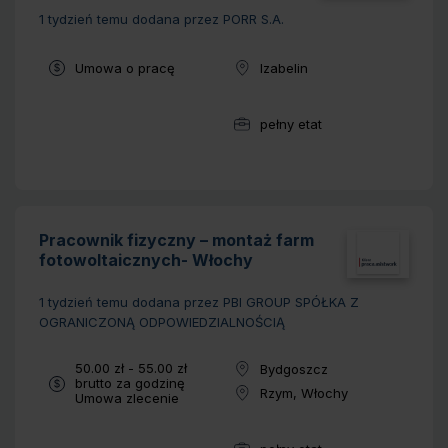
1 tydzień temu
dodana przez PORR S.A.
Typ umowy:
Umowa o pracę
Izabelin
Lokalizacja:
pełny etat
Wymiar pracy:
Pracownik fizyczny – montaż farm
fotowoltaicznych- Włochy
1 tydzień temu
dodana przez PBI GROUP SPÓŁKA Z
OGRANICZONĄ ODPOWIEDZIALNOŚCIĄ
Wynagrodzenie:
50.00 zł - 55.00 zł
Bydgoszcz
Lokalizacja:
brutto za godzinę
Rzym, Włochy
Typ umowy:
Umowa zlecenie
Lokalizacja: