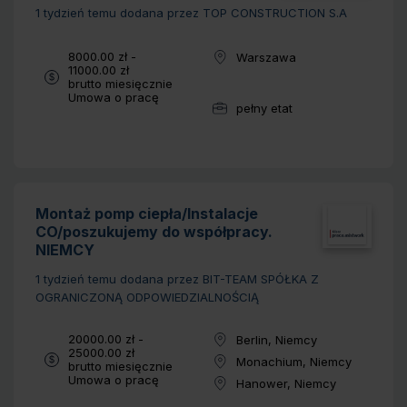
1 tydzień temu
dodana przez TOP CONSTRUCTION S.A
Wynagrodzenie:
8000.00 zł -
Warszawa
Lokalizacja:
11000.00 zł
brutto miesięcznie
Typ umowy:
Umowa o pracę
pełny etat
Wymiar pracy:
Montaż pomp ciepła/Instalacje
CO/poszukujemy do współpracy.
NIEMCY
1 tydzień temu
dodana przez BIT-TEAM SPÓŁKA Z
OGRANICZONĄ ODPOWIEDZIALNOŚCIĄ
Wynagrodzenie:
20000.00 zł -
Berlin, Niemcy
Lokalizacja:
25000.00 zł
Monachium, Niemcy
brutto miesięcznie
Lokalizacja:
Typ umowy:
Umowa o pracę
Hanower, Niemcy
Lokalizacja: