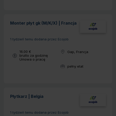
Monter płyt gk (M/K/X) | Francja
1 tydzień temu
dodana przez Ecojob
Wynagrodzenie:
16.00 €
Gap, Francja
Lokalizacja:
brutto za godzinę
Typ umowy:
Umowa o pracę
pełny etat
Wymiar pracy:
Płytkarz | Belgia
1 tydzień temu
dodana przez Ecojob