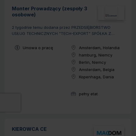
Monter Prowadzący (zespoły 3
osobowe)
2 tygodnie temu
dodana przez PRZEDSIĘBIORSTWO
USŁUG TECHNICZNYCH "TECH-EXPORT" SPÓŁKA Z
OGRANICZONĄ ODPOWIEDZIALNOŚCIĄ
Typ umowy:
Umowa o pracę
Amsterdam, Holandia
Lokalizacja:
hamburg, Niemcy
Lokalizacja:
Berlin, Niemcy
Lokalizacja:
Amsterdam, Belgia
Lokalizacja:
Kopenhaga, Dania
Lokalizacja:
pełny etat
Wymiar pracy:
KIEROWCA CE