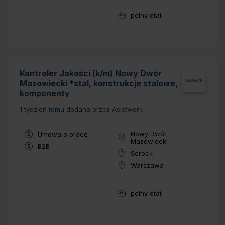
pełny etat
Wymiar pracy:
Kontroler Jakości (k/m) Nowy Dwór
Mazowiecki *stal, konstrukcje stalowe,
komponenty
1 tydzień temu
dodana przez Asistwork
Typ umowy:
Nowy Dwór
Umowa o pracę
Lokalizacja:
Mazowiecki
Typ umowy:
B2B
Serock
Lokalizacja:
Warszawa
Lokalizacja:
pełny etat
Wymiar pracy: