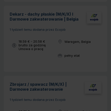
Dekarz - dachy płaskie (M/K/X) I
Darmowe zakwaterowanie | Belgia
1 tydzień temu
dodana przez Ecojob
Wynagrodzenie:
18.59 € - 20.58 €
Waregem, Belgia
Lokalizacja:
brutto za godzinę
Typ umowy:
Umowa o pracę
pełny etat
Wymiar pracy:
Zbrojarz / spawacz (M/K/X) |
Darmowe zakwaterowanie
1 tydzień temu
dodana przez Ecojob