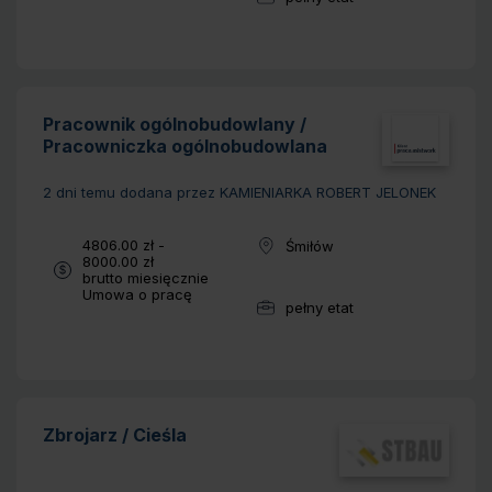
Wymiar pracy:
Pracownik ogólnobudowlany /
Pracowniczka ogólnobudowlana
2 dni temu
dodana przez KAMIENIARKA ROBERT JELONEK
Wynagrodzenie:
4806.00 zł -
Śmiłów
Lokalizacja:
8000.00 zł
brutto miesięcznie
Typ umowy:
Umowa o pracę
pełny etat
Wymiar pracy:
Zbrojarz / Cieśla