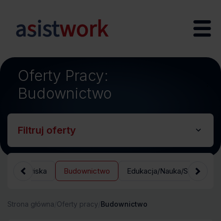
Oferty Pracy:
;
Budownictwo
Filtruj oferty
na środowiska
Budownictwo
Edukacja/Nauka/Szkolenia
Strona główna
/
Oferty pracy
/
Budownictwo