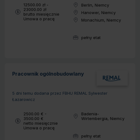
Wynagrodzenie:
12500.00 zł -
Berlin, Niemcy
Lokalizacja:
23000.00 zł
Hanower, Niemcy
brutto miesięcznie
Lokalizacja:
Typ umowy:
Umowa o pracę
Monachium, Niemcy
Lokalizacja:
pełny etat
Wymiar pracy:
Pracownik ogólnobudowlany
5 dni temu
dodana przez FBHU REMAL Sylwester
Łazarowicz
Wynagrodzenie:
2500.00 € -
Badenia-
Lokalizacja:
3500.00 €
Wirtembergia, Niemcy
netto miesięcznie
Typ umowy:
Umowa o pracę
pełny etat
Wymiar pracy: