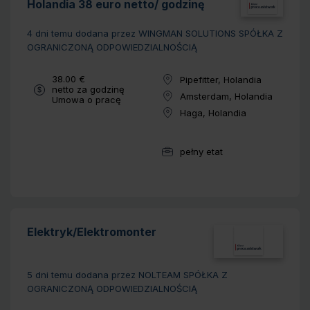
Holandia 38 euro netto/ godzinę
4 dni temu
dodana przez WINGMAN SOLUTIONS SPÓŁKA Z
OGRANICZONĄ ODPOWIEDZIALNOŚCIĄ
Wynagrodzenie:
38.00 €
Pipefitter, Holandia
Lokalizacja:
netto za godzinę
Amsterdam, Holandia
Typ umowy:
Umowa o pracę
Lokalizacja:
Haga, Holandia
Lokalizacja:
pełny etat
Wymiar pracy:
Elektryk/Elektromonter
5 dni temu
dodana przez NOLTEAM SPÓŁKA Z
OGRANICZONĄ ODPOWIEDZIALNOŚCIĄ