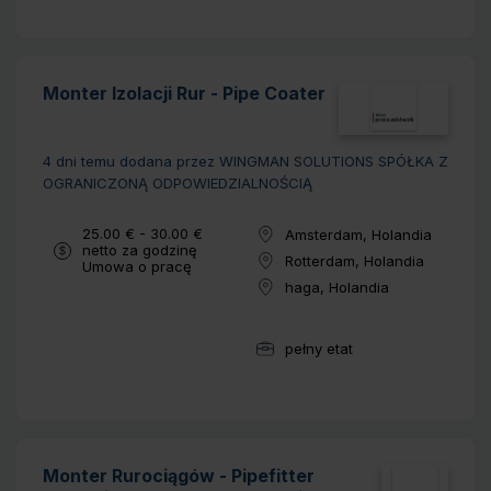
Monter Izolacji Rur - Pipe Coater
4 dni temu
dodana przez WINGMAN SOLUTIONS SPÓŁKA Z
OGRANICZONĄ ODPOWIEDZIALNOŚCIĄ
Wynagrodzenie:
25.00 € - 30.00 €
Amsterdam, Holandia
Lokalizacja:
netto za godzinę
Rotterdam, Holandia
Typ umowy:
Umowa o pracę
Lokalizacja:
haga, Holandia
Lokalizacja:
pełny etat
Wymiar pracy:
Monter Rurociągów - Pipefitter