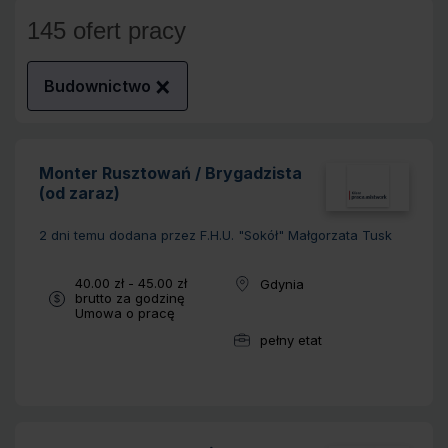
145 ofert pracy
Budownictwo
Monter Rusztowań / Brygadzista
(od zaraz)
2 dni temu
dodana przez F.H.U. "Sokół" Małgorzata Tusk
Wynagrodzenie:
40.00 zł - 45.00 zł
Gdynia
Lokalizacja:
brutto za godzinę
Typ umowy:
Umowa o pracę
pełny etat
Wymiar pracy: