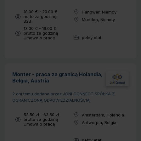
Wynagrodzenie:
18.00 € - 20.00 €
Hanower, Niemcy
Lokalizacja:
netto za godzinę
Munden, Niemcy
Typ umowy:
B2B
Lokalizacja:
Wynagrodzenie:
13.00 € - 16.00 €
brutto za godzinę
pełny etat
Typ umowy:
Umowa o pracę
Wymiar pracy:
Monter - praca za granicą Holandia,
Belgia, Austria
2 dni temu
dodana przez JONI CONNECT SPÓŁKA Z
OGRANICZONĄ ODPOWIEDZIALNOŚCIĄ
Wynagrodzenie:
53.50 zł - 63.50 zł
Amsterdam, Holandia
Lokalizacja:
brutto za godzinę
Antwerpia, Belgia
Typ umowy:
Umowa o pracę
Lokalizacja:
pełny etat