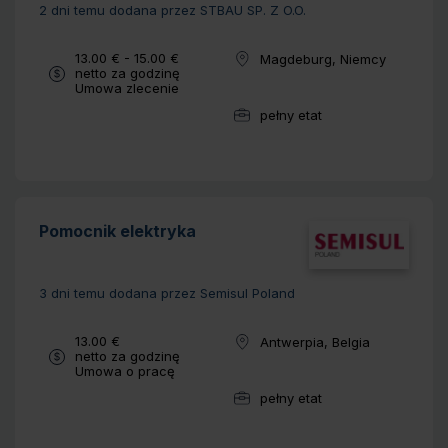
2 dni temu
dodana przez STBAU SP. Z O.O.
Wynagrodzenie:
13.00 € - 15.00 €
Magdeburg, Niemcy
Lokalizacja:
netto za godzinę
Typ umowy:
Umowa zlecenie
pełny etat
Wymiar pracy:
Pomocnik elektryka
3 dni temu
dodana przez Semisul Poland
Wynagrodzenie:
13.00 €
Antwerpia, Belgia
Lokalizacja:
netto za godzinę
Typ umowy:
Umowa o pracę
pełny etat
Wymiar pracy: