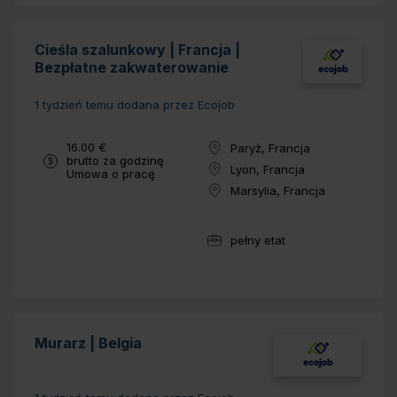
Cieśla szalunkowy | Francja |
Bezpłatne zakwaterowanie
1 tydzień temu
dodana przez Ecojob
Wynagrodzenie:
16.00 €
Paryż, Francja
Lokalizacja:
brutto za godzinę
Lyon, Francja
Typ umowy:
Umowa o pracę
Lokalizacja:
Marsylia, Francja
Lokalizacja:
pełny etat
Wymiar pracy:
Murarz | Belgia