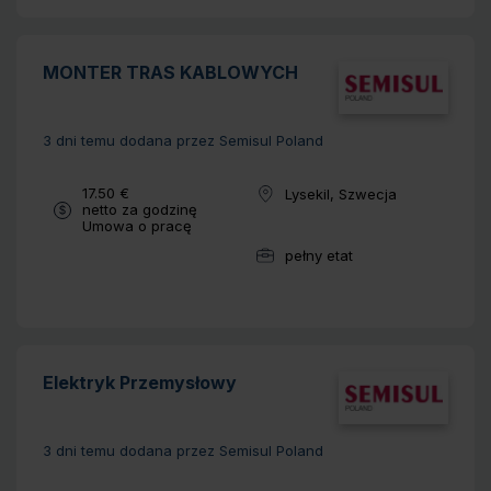
MONTER TRAS KABLOWYCH
3 dni temu
dodana przez Semisul Poland
Wynagrodzenie:
17.50 €
Lysekil, Szwecja
Lokalizacja:
netto za godzinę
Typ umowy:
Umowa o pracę
pełny etat
Wymiar pracy:
Elektryk Przemysłowy
3 dni temu
dodana przez Semisul Poland