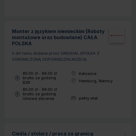
Monter z językiem niemieckim (Roboty
montażowe oraz budowlane) CAŁA
POLSKA
5 dni temu
dodana przez GREGHAL SPÓŁKA Z
OGRANICZONĄ ODPOWIEDZIALNOŚCIĄ
Wynagrodzenie:
80.00 zł - 89.00 zł
Katowice
Lokalizacja:
brutto za godzinę
Hamburg, Niemcy
Typ umowy:
B2B
Lokalizacja:
Wynagrodzenie:
80.00 zł - 89.00 zł
brutto za godzinę
pełny etat
Typ umowy:
Umowa zlecenie
Wymiar pracy:
Cieśla / stolarz / praca za granicą