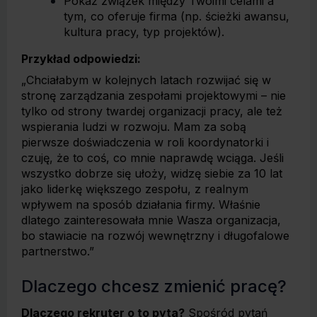
Pokaż związek między Twoimi celami a
tym, co oferuje firma (np. ścieżki awansu,
kultura pracy, typ projektów).
Przykład odpowiedzi:
„Chciałabym w kolejnych latach rozwijać się w
stronę zarządzania zespołami projektowymi – nie
tylko od strony twardej organizacji pracy, ale też
wspierania ludzi w rozwoju. Mam za sobą
pierwsze doświadczenia w roli koordynatorki i
czuję, że to coś, co mnie naprawdę wciąga. Jeśli
wszystko dobrze się ułoży, widzę siebie za 10 lat
jako liderkę większego zespołu, z realnym
wpływem na sposób działania firmy. Właśnie
dlatego zainteresowała mnie Wasza organizacja,
bo stawiacie na rozwój wewnętrzny i długofalowe
partnerstwo.”
Dlaczego chcesz zmienić pracę?
Dlaczego rekruter o to pyta?
Spośród pytań