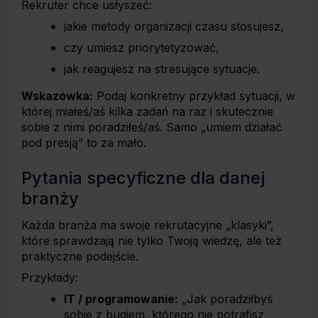
Rekruter chce usłyszeć:
jakie metody organizacji czasu stosujesz,
czy umiesz priorytetyzować,
jak reagujesz na stresujące sytuacje.
Wskazówka:
Podaj konkretny przykład sytuacji, w
której miałeś/aś kilka zadań na raz i skutecznie
sobie z nimi poradziłeś/aś. Samo „umiem działać
pod presją” to za mało.
Pytania specyficzne dla danej
branży
Każda branża ma swoje rekrutacyjne „klasyki”,
które sprawdzają nie tylko Twoją wiedzę, ale też
praktyczne podejście.
Przykłady:
IT / programowanie:
„Jak poradziłbyś
sobie z bugiem, którego nie potrafisz