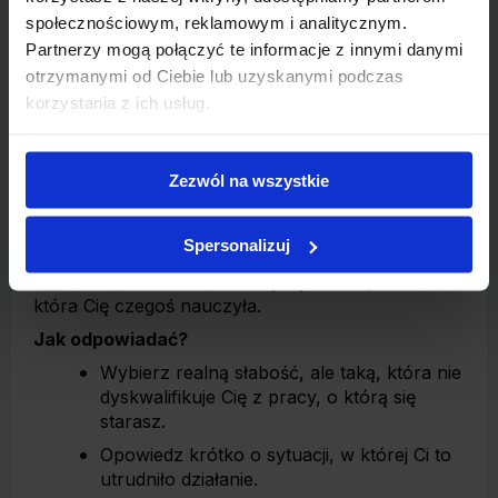
mam słabych stron”, zwykle wzbudza więcej
społecznościowym, reklamowym i analitycznym.
niepokoju niż zaufania.
Partnerzy mogą połączyć te informacje z innymi danymi
W idealnej odpowiedzi pokazujesz, że:
otrzymanymi od Ciebie lub uzyskanymi podczas
jesteś świadomy/a swojego obszaru do
korzystania z ich usług.
rozwoju,
wiesz, jak wpływał on na Twoją pracę,
Zezwól na wszystkie
podejmujesz konkretne działania, by nad
nim pracować.
Spersonalizuj
To nie musi być spektakularna historia porażki.
Wystarczy trudność, z którą się zmierzyłeś/aś i
która Cię czegoś nauczyła.
Jak odpowiadać?
Wybierz realną słabość, ale taką, która nie
dyskwalifikuje Cię z pracy, o którą się
starasz.
Opowiedz krótko o sytuacji, w której Ci to
utrudniło działanie.