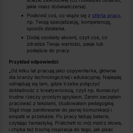
ścieżki zawodowej (co robiłaś/eś ostatnio,
jakie masz doświadczenia).
Podkreśl coś, co wiąże się z
ofertą pracy
,
np. Twoją specjalizację, kompetencję,
sposób działania.
Dodaj osobisty akcent, czyli coś, co
zdradza Twoje wartości, pasje lub
podejście do pracy.
Przykład odpowiedzi:
„Od kilku lat pracuję jako copywriterka, głównie
dla branży technologicznej i edukacyjnej. Najlepiej
odnajduję się tam, gdzie trzeba połączyć
dokładność z kreatywnością, czyli np. tłumaczyć
trudne rzeczy prostym językiem. Zanim zaczęłam
pracować z tekstami, studiowałam pedagogikę.
Stąd moje zamiłowanie do jasnej komunikacji i
empatii w przekazie. Po pracy ładuję baterie,
czytając fantastykę. Pratchett to mój mistrz słowa,
i chyba też trochę inspiracja do tego, jak pisać