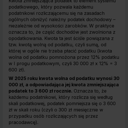
Kwota zmniejszająca podatek to element systemu
podatkowego, który pozwala każdemu
podatnikowi rozliczającemu się na zasadach
ogólnych obniżyć należny podatek dochodowy –
niezależnie od wysokości zarobków. W praktyce
oznacza to, że część dochodów jest zwolniona z
opodatkowania. Kwota ta jest ściśle powiązana z
tzw. kwotą wolną od podatku, czyli sumą, od
której w ogóle nie trzeba płacić podatku (kwota
wolna od podatku pomnożona przez 12% podatku
w I progu podatkowym, czyli 30 000 zł x 12% = 3
600 zł).
W 2025 roku kwota wolna od podatku wynosi 30
000 zł, a odpowiadająca jej kwota zmniejszająca
podatek to 3 600 zł rocznie.
Oznacza to, że
każdemu podatnikowi, który rozlicza się według
skali podatkowej, podatek pomniejsza się o 3 600
zł w skali roku (czyli o 300 zł miesięcznie w
przypadku osób rozliczających się przez
pracodawcę).