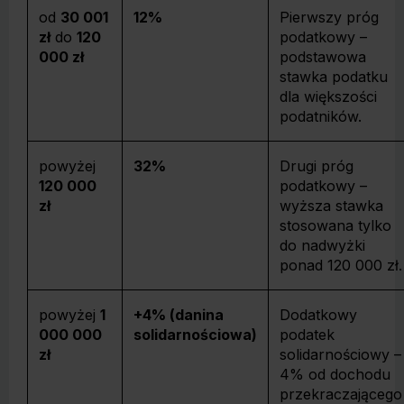
od
30 001
12%
Pierwszy próg
zł
do
120
podatkowy –
000 zł
podstawowa
stawka podatku
dla większości
podatników.
powyżej
32%
Drugi próg
120 000
podatkowy –
zł
wyższa stawka
stosowana tylko
do nadwyżki
ponad 120 000 zł.
powyżej
1
+4% (danina
Dodatkowy
000 000
solidarnościowa)
podatek
zł
solidarnościowy –
4% od dochodu
przekraczającego