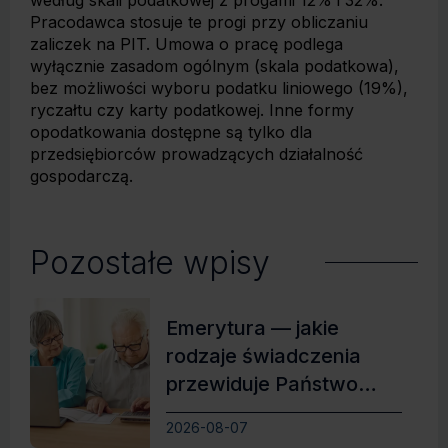
według skali podatkowej z progami 12% i 32%.
Pracodawca stosuje te progi przy obliczaniu
zaliczek na PIT. Umowa o pracę podlega
wyłącznie zasadom ogólnym (skala podatkowa),
bez możliwości wyboru podatku liniowego (19%),
ryczałtu czy karty podatkowej. Inne formy
opodatkowania dostępne są tylko dla
przedsiębiorców prowadzących działalność
gospodarczą.
Pozostałe wpisy
Emerytura — jakie
rodzaje świadczenia
przewiduje Państwo
Polskie?
2026-08-07