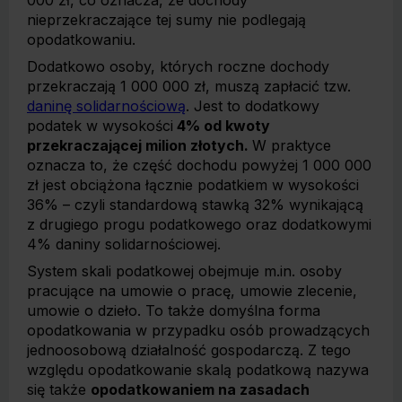
000 zł, co oznacza, że dochody
nieprzekraczające tej sumy nie podlegają
opodatkowaniu.
Dodatkowo osoby, których roczne dochody
przekraczają 1 000 000 zł, muszą zapłacić tzw.
daninę solidarnościową
. Jest to dodatkowy
podatek w wysokości
4% od kwoty
przekraczającej milion złotych.
W praktyce
oznacza to, że część dochodu powyżej 1 000 000
zł jest obciążona łącznie podatkiem w wysokości
36% – czyli standardową stawką 32% wynikającą
z drugiego progu podatkowego oraz dodatkowymi
4% daniny solidarnościowej.
System skali podatkowej obejmuje m.in. osoby
pracujące na umowie o pracę, umowie zlecenie,
umowie o dzieło. To także domyślna forma
opodatkowania w przypadku osób prowadzących
jednoosobową działalność gospodarczą. Z tego
względu opodatkowanie skalą podatkową nazywa
się także
opodatkowaniem na zasadach