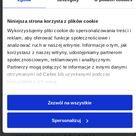
Sumujemy obie części: 10 800 zł + 16 000 zł = 26
800 zł
Niniejsza strona korzysta z plików cookie
➡️ Pan Marek zapłaci 26 800 zł podatku
dochodowego.
Wykorzystujemy pliki cookie do spersonalizowania treści i
reklam, aby oferować funkcje społecznościowe i
Czy w Polsce istnieje trzeci próg podatkowy?
analizować ruch w naszej witrynie. Informacje o tym, jak
korzystasz z naszej witryny, udostępniamy partnerom
W Polsce oficjalnie obowiązują dwa podstawowe
społecznościowym, reklamowym i analitycznym.
progi podatkowe w ramach skali PIT: pierwszy
Partnerzy mogą połączyć te informacje z innymi danymi
próg do 120 000 zł z podatkiem 12% i drugi próg
otrzymanymi od Ciebie lub uzyskanymi podczas
powyżej tej kwoty ze stawką 32%. Jednak poza
korzystania z ich usług.
tymi dwoma progami występuje
danina
solidarnościowa, którą czasem nazywa się
trzecim progiem podatkowym.
Dotyczy ona
Zezwól na wszystkie
osób, które zarabiają rocznie ponad 1 000 000 zł.
W takim przypadku od nadwyżki ponad tę kwotę
naliczany jest dodatkowy podatek solidarnościowy
Spersonalizuj
w wysokości 4%. Ten „trzeci próg” jest więc
formą dodatkowego obciążenia dla najbogatszych