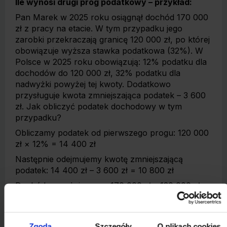
Ile wynosi drugi próg podatkowy – przykład:
Pan Marek w 2025 roku osiągnął dochód 170 000
zł z pracy na etacie. W tym przypadku jego
zarobki przekraczają granicę 120 000 zł, po której
obowiązuje wyższa stawka podatkowa (32%). W
Polsce w 2025 roku obowiązują: 12% podatku dla
dochodów do 120 000 zł, 32% podatku dla
nadwyżki powyżej tej kwoty. Dodatkowo
przysługuje kwota zmniejszająca podatek – 3 600
zł. Jak obliczyć podatek dochodowy w tym
przypadku?
Obliczamy podatek od pierwszego progu: 120 000
zł × 12% = 14 400 zł
Następnie odejmujemy kwotę zmniejszającą
podatek: 14 400 zł – 3 600 zł = 10 800 zł
Dochód powyżej progu: 170 000 zł – 120 000 zł =
50 000 zł
Podatek od tej nadwyżki: 50 000 zł × 32% = 16
000 zł
Zgoda
Szczegóły
O plikach cookies