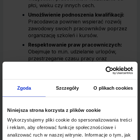
płci, wieku czy innych cech.
Umożliwienie podnoszenia kwalifikacji:
Pracodawca powinien wspierać rozwój
zawodowy swoich pracowników poprzez
organizację szkoleń i kursów.
Respektowanie praw pracowniczych:
Obejmuje to m.in. udzielanie urlopów,
przestrzeganie czasu pracy oraz
odpowiednie reagowanie na wnioski
dotyczące zmian warunków zatrudnienia.
Zgoda
Szczegóły
O plikach cookies
Prawa i obowiązki pracownika
W polskim prawie pracy zostały uregulowane
także prawa i obowiązki pracownika
Niniejsza strona korzysta z plików cookie
zatrudnionego na podstawie umowy o pracę.
Wykorzystujemy pliki cookie do spersonalizowania treści
Najważniejsze obowiązki pracownika to:
i reklam, aby oferować funkcje społecznościowe i
Sumienne wykonywanie pracy:
analizować ruch w naszej witrynie. Informacje o tym, jak
Pracownik jest zobowiązany do