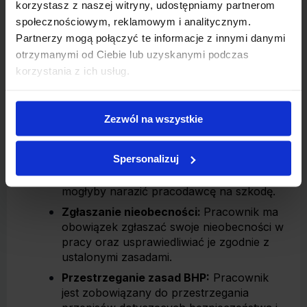
korzystasz z naszej witryny, udostępniamy partnerom
starannego i sumiennego wykonywania
społecznościowym, reklamowym i analitycznym.
powierzonych mu zadań oraz stosowania
Partnerzy mogą połączyć te informacje z innymi danymi
się do poleceń przełożonych, o ile nie są
otrzymanymi od Ciebie lub uzyskanymi podczas
one sprzeczne z przepisami prawa.
korzystania z ich usług.
Przestrzeganie regulaminu pracy:
Każdy
pracownik powinien przestrzegać
regulaminu zakładu pracy oraz ustalonego
Zezwól na wszystkie
porządku.
Dbanie o mienie zakładu:
Pracownik
Spersonalizuj
powinien chronić mienie zakładu pracy
oraz nie ujawniać informacji, które
mogłyby narazić pracodawcę na szkodę.
Zgłaszanie nieobecności:
Pracownik ma
obowiązek zgłaszać swoje nieobecności w
pracy oraz usprawiedliwiać je zgodnie z
ustalonymi zasadami.
Przestrzeganie zasad BHP:
Pracownik
jest zobowiązany do przestrzegania