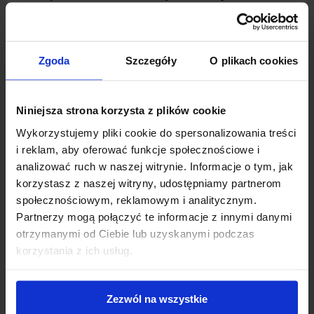
szkolenie, to z reguły sam pokrywa koszty
,
chyba że pracodawca zgodził się na
dofinansowanie lub zwrot kosztów w ramach
umowy lub programu rozwojowego. Brak takiej
Zgoda
Szczegóły
O plikach cookies
umowy oznacza, że pracownik nie ma podstaw
prawnych do żądania zwrotu kosztów od
pracodawcy. Jeśli pracownik chciałby uzyskać
Niniejsza strona korzysta z plików cookie
zwrot kosztów, powinien wcześniej uzgodnić to z
Wykorzystujemy pliki cookie do spersonalizowania treści
pracodawcą i zawrzeć odpowiednią umowę lub
porozumienie. W przeciwnym razie koszty
i reklam, aby oferować funkcje społecznościowe i
szkolenia pozostają w jego gestii.
analizować ruch w naszej witrynie. Informacje o tym, jak
korzystasz z naszej witryny, udostępniamy partnerom
społecznościowym, reklamowym i analitycznym.
Obowiązek zwrotu kosztów szkolenia
poniesionych przez pracodawcę
Partnerzy mogą połączyć te informacje z innymi danymi
otrzymanymi od Ciebie lub uzyskanymi podczas
Pracownik, który korzysta ze szkoleń lub podnosi
korzystania z ich usług.
kwalifikacje zawodowe za pieniądze pracodawcy,
może być zobowiązany do zwrotu tych kosztów
w określonych sytuacjach. Wynika to z przepisów
Zezwól na wszystkie
Kodeksu pracy, a dokładniej z art. 103(5).