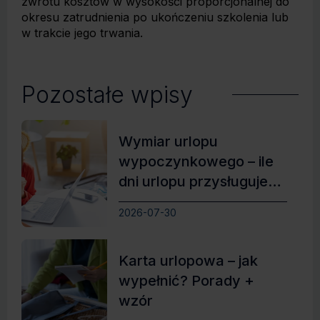
zwrotu kosztów w wysokości proporcjonalnej do
okresu zatrudnienia po ukończeniu szkolenia lub
w trakcie jego trwania.
Pozostałe wpisy
Wymiar urlopu
wypoczynkowego – ile
dni urlopu przysługuje
pracownikowi?
2026-07-30
Karta urlopowa – jak
wypełnić? Porady +
wzór