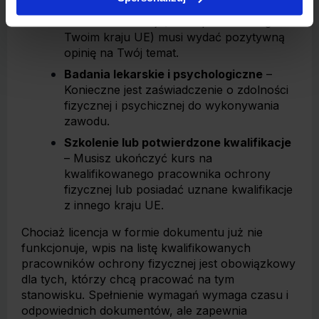
Nienaganna opinia Policji
– Powiatowy
Komendant Policji (lub odpowiedni organ w
Twoim kraju UE) musi wydać pozytywną
opinię na Twój temat.
Badania lekarskie i psychologiczne
–
Konieczne jest zaświadczenie o zdolności
fizycznej i psychicznej do wykonywania
zawodu.
Szkolenie lub potwierdzone kwalifikacje
– Musisz ukończyć kurs na
kwalifikowanego pracownika ochrony
fizycznej lub posiadać uznane kwalifikacje
z innego kraju UE.
Chociaż licencja w formie dokumentu już nie
funkcjonuje, wpis na listę kwalifikowanych
pracowników ochrony fizycznej jest obowiązkowy
dla tych, którzy chcą pracować na tym
stanowisku. Spełnienie wymagań wymaga czasu i
odpowiednich dokumentów, ale zapewnia