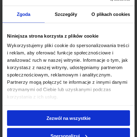
Zastąpił ją wpis na listę kwalifikowanych
pracowników ochrony fizycznej, prowadzoną
Zgoda
Szczegóły
O plikach cookies
przez Komendanta Wojewódzkiego Policji.
Kto może uzyskać wpis na listę kwalifikowanych
pracowników ochrony fizycznej?
Niniejsza strona korzysta z plików cookie
Wiek
– Minimum 21 lat i pełna zdolność do
Wykorzystujemy pliki cookie do spersonalizowania treści
czynności prawnych.
i reklam, aby oferować funkcje społecznościowe i
Wykształcenie
– Ukończona co najmniej
analizować ruch w naszej witrynie. Informacje o tym, jak
szkoła podstawowa (siedmioklasowa lub
korzystasz z naszej witryny, udostępniamy partnerom
ośmioklasowa) lub gimnazjum.
społecznościowym, reklamowym i analitycznym.
Obywatelstwo
– Możesz ubiegać się o
Partnerzy mogą połączyć te informacje z innymi danymi
wpis, jeśli jesteś obywatelem Polski, innego
otrzymanymi od Ciebie lub uzyskanymi podczas
kraju UE, Szwajcarii, Norwegii, Islandii lub
korzystania z ich usług.
Lichtensteinu.
Niekaralność
– Brak skazania
prawomocnym wyrokiem za przestępstwo
Zezwól na wszystkie
umyślne oraz brak toczącego się
przeciwko Tobie postępowania karnego.
Spersonalizuj