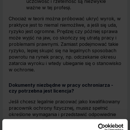
uczciwość i rzetelność są niezwykle
ważne w tej profesji.
Chociaż w teorii można próbować ukryć wyrok, w
praktyce jest to niemal niemożliwe, a jeśli się uda,
ryzyko jest ogromne. Prędzej czy później sprawa
może wyjść na jaw, co skończy się utratą pracy i
problemami prawnymi. Zamiast podejmować takie
ryzyko, lepiej skupić się na legalnych sposobach
powrotu na rynek pracy, np. odczekanie okresu
zatarcia wyroku i wtedy ubieganie się o stanowisko
w ochronie.
Dokumenty niezbędne w pracy ochroniarza -
czy potrzebna jest licencja?
Jeśli chcesz legalnie pracować jako kwalifikowany
pracownik ochrony fizycznej, musisz spełnić
określone wymagania i przedstawić odpowiednie
dokumenty. W Polsce nie wydaje się już licencji
pracownika ochrony jako osobnego dokumentu.