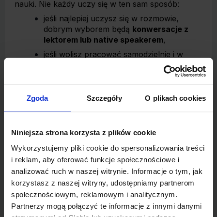
nauki. Nie każdy uczy się w ten sam sposób:
jeśli najlepiej uczysz się w rozmowie,
dobrym wyborem będą
konwersacje z
lektorem lub native speakerem
,
jeśli wolisz pracować samodzielnie i w
elastycznym czasie, sprawdzą się
aplikacje i kursy online,
jeśli potrzebujesz regularności i struktury,
Zgoda
Szczegóły
O plikach cookies
lepsze mogą być
zajęcia w stałych
godzinach lub kursy z planem nauki
.
Warto też określić, czy potrzebujesz certyfikatu,
Niniejsza strona korzysta z plików cookie
czy raczej praktycznych umiejętności. Certyfikat
Wykorzystujemy pliki cookie do spersonalizowania treści
może być pomocny w niektórych branżach lub
i reklam, aby oferować funkcje społecznościowe i
przy rekrutacjach międzynarodowych, ale w wielu
analizować ruch w naszej witrynie. Informacje o tym, jak
przypadkach wystarczy, że na rozmowie lub w
korzystasz z naszej witryny, udostępniamy partnerom
teście pokażesz, że potrafisz swobodnie
pracować w danym języku.
społecznościowym, reklamowym i analitycznym.
Partnerzy mogą połączyć te informacje z innymi danymi
Wartościowy kurs nie obiecuje szybkich efektów