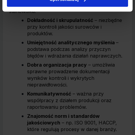
cech i umiejętności, które pomagają na podobnym
stanowisku:
Dokładność i skrupulatność
– niezbędne
przy kontroli jakości surowców i
produktów.
Umiejętność analitycznego myślenia
–
podstawa podczas analizy przyczyn
błędów i wdrażania działań naprawczych.
Dobra organizacja pracy
– umożliwia
sprawne prowadzenie dokumentacji
wyników kontroli i wykrytych
nieprawidłowości.
Komunikatywność
– ważna przy
współpracy z działem produkcji oraz
raportowaniu problemów.
Znajomość norm i standardów
jakościowych
– np. ISO 9001, HACCP,
które regulują procesy w danej branży.