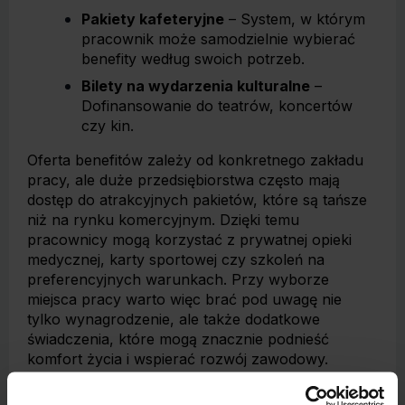
Pakiety kafeteryjne
– System, w którym
pracownik może samodzielnie wybierać
benefity według swoich potrzeb.
Bilety na wydarzenia kulturalne
–
Dofinansowanie do teatrów, koncertów
czy kin.
Oferta benefitów zależy od konkretnego zakładu
pracy, ale duże przedsiębiorstwa często mają
dostęp do atrakcyjnych pakietów, które są tańsze
niż na rynku komercyjnym. Dzięki temu
pracownicy mogą korzystać z prywatnej opieki
medycznej, karty sportowej czy szkoleń na
preferencyjnych warunkach. Przy wyborze
miejsca pracy warto więc brać pod uwagę nie
tylko wynagrodzenie, ale także dodatkowe
świadczenia, które mogą znacznie podnieść
komfort życia i wspierać rozwój zawodowy.