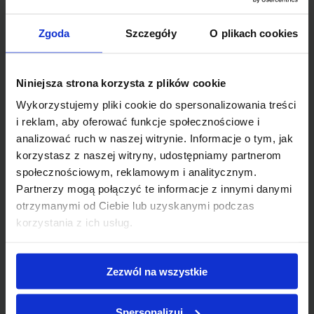
Kto może pracować jako kontroler jakości?
Stanowisko kontrolera jakości wymaga
Zgoda
Szczegóły
O plikach cookies
odpowiedniego przygotowania, zarówno pod
względem wykształcenia, jak i umiejętności
praktycznych. Preferowane jest wykształcenie
Niniejsza strona korzysta z plików cookie
średnie lub wyższe techniczne, zwłaszcza na
kierunkach związanych z inżynierią, zarządzaniem
Wykorzystujemy pliki cookie do spersonalizowania treści
jakością czy produkcją. W wielu firmach dużą rolę
i reklam, aby oferować funkcje społecznościowe i
odgrywa także doświadczenie zawodowe.
analizować ruch w naszej witrynie. Informacje o tym, jak
Pracodawcy często poszukują kandydatów, którzy
korzystasz z naszej witryny, udostępniamy partnerom
mieli już styczność z kontrolą jakości lub znają
społecznościowym, reklamowym i analitycznym.
specyfikę danej branży.
Partnerzy mogą połączyć te informacje z innymi danymi
otrzymanymi od Ciebie lub uzyskanymi podczas
Cechy i umiejętności przydatne w
korzystania z ich usług.
pracy kontrolera jakości
Rozważając, czy nadajesz się do tej pracy, bierz
Zezwól na wszystkie
pod uwagę, czym zajmuje się kontroler jakości.
Jeśli chcesz skutecznie wykonywać swoje
obowiązki, powinieneś wykazywać się szeregiem
Spersonalizuj