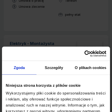
Typ umowy:
Umowa o pracę
Teresin
Lokalizacja:
Typ umowy:
Umowa zlecenie
pełny etat
Wymiar pracy:
Elektryk - Montażysta
2 tygodnie temu
dodana przez Evolucja Sp. z o.o.
Zgoda
Szczegóły
O plikach cookies
Wynagrodzenie:
10000.00 zł -
Jabłonna
Lokalizacja:
15000.00 zł
netto miesięcznie
Typ umowy:
B2B
Niniejsza strona korzysta z plików cookie
pełny etat
Wymiar pracy:
Wykorzystujemy pliki cookie do spersonalizowania treści
i reklam, aby oferować funkcje społecznościowe i
analizować ruch w naszej witrynie. Informacje o tym, jak
korzystasz z naszej witryny, udostępniamy partnerom