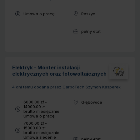
Typ umowy:
Umowa o pracę
Raszyn
Lokalizacja:
pełny etat
Wymiar pracy:
Elektryk - Monter instalacji
elektrycznych oraz fotowoltaicznych
4 dni temu
dodana przez CarboTech Szymon Kasperek
Wynagrodzenie:
6000.00 zł -
Głębowice
Lokalizacja:
14000.00 zł
brutto miesięcznie
Typ umowy:
Umowa o pracę
Wynagrodzenie:
7000.00 zł -
15000.00 zł
brutto miesięcznie
Typ umowy:
Umowa zlecenie
pełny etat