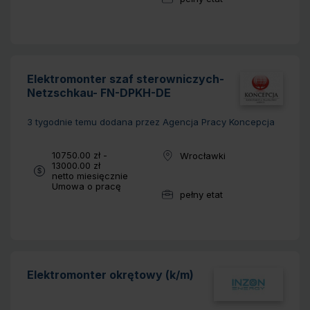
Wymiar pracy:
Elektromonter szaf sterowniczych-
Netzschkau- FN-DPKH-DE
3 tygodnie temu
dodana przez Agencja Pracy Koncepcja
Wynagrodzenie:
10750.00 zł -
Wrocławki
Lokalizacja:
13000.00 zł
netto miesięcznie
Typ umowy:
Umowa o pracę
pełny etat
Wymiar pracy:
Elektromonter okrętowy (k/m)