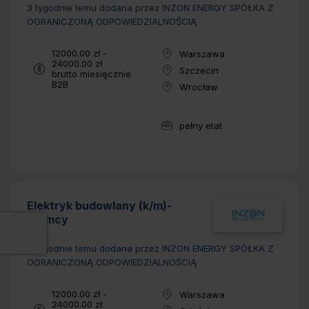
3 tygodnie temu
dodana przez INZON ENERGY SPÓŁKA Z
OGRANICZONĄ ODPOWIEDZIALNOŚCIĄ
Wynagrodzenie:
12000.00 zł -
Warszawa
Lokalizacja:
24000.00 zł
Szczecin
brutto miesięcznie
Lokalizacja:
Typ umowy:
B2B
Wrocław
Lokalizacja:
pełny etat
Wymiar pracy:
Elektryk budowlany (k/m)-
Niemcy
3 tygodnie temu
dodana przez INZON ENERGY SPÓŁKA Z
OGRANICZONĄ ODPOWIEDZIALNOŚCIĄ
Wynagrodzenie:
12000.00 zł -
Warszawa
Lokalizacja:
24000.00 zł