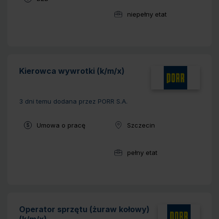
niepełny etat
Wymiar pracy:
Kierowca wywrotki (k/m/x)
3 dni temu
dodana przez PORR S.A.
Typ umowy:
Umowa o pracę
Szczecin
Lokalizacja:
pełny etat
Wymiar pracy:
Operator sprzętu (żuraw kołowy)