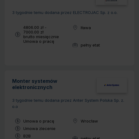
3 tygodnie temu
dodana przez ELECTROJAC Sp. z o.o.
Wynagrodzenie:
4806.00 zł -
Iława
Lokalizacja:
7000.00 zł
brutto miesięcznie
Typ umowy:
Umowa o pracę
pełny etat
Wymiar pracy:
Monter systemów
elektronicznych
3 tygodnie temu
dodana przez Anter System Polska Sp. z.
o.o
Typ umowy:
Umowa o pracę
Wrocław
Lokalizacja:
Typ umowy:
Umowa zlecenie
Typ umowy:
B2B
pełny etat