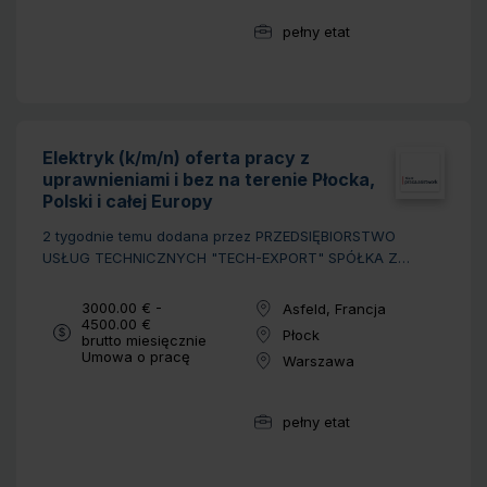
pełny etat
Wymiar pracy:
Elektryk (k/m/n) oferta pracy z
uprawnieniami i bez na terenie Płocka,
Polski i całej Europy
2 tygodnie temu
dodana przez PRZEDSIĘBIORSTWO
USŁUG TECHNICZNYCH "TECH-EXPORT" SPÓŁKA Z
OGRANICZONĄ ODPOWIEDZIALNOŚCIĄ
Wynagrodzenie:
3000.00 € -
Asfeld, Francja
Lokalizacja:
4500.00 €
Płock
brutto miesięcznie
Lokalizacja:
Typ umowy:
Umowa o pracę
Warszawa
Lokalizacja:
pełny etat
Wymiar pracy: