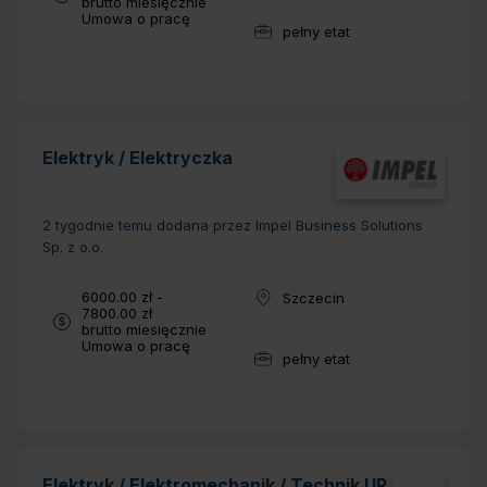
brutto miesięcznie
Typ umowy:
Umowa o pracę
pełny etat
Wymiar pracy:
Elektryk / Elektryczka
2 tygodnie temu
dodana przez Impel Business Solutions
Sp. z o.o.
Wynagrodzenie:
6000.00 zł -
Szczecin
Lokalizacja:
7800.00 zł
brutto miesięcznie
Typ umowy:
Umowa o pracę
pełny etat
Wymiar pracy:
Elektryk / Elektromechanik / Technik UR