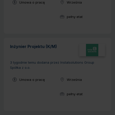
Typ umowy:
Umowa o pracę
Września
Lokalizacja:
pełny etat
Wymiar pracy:
Inżynier Projektu (K/M)
3 tygodnie temu
dodana przez Instalsolutions Group
Spółka z o.o.
Typ umowy:
Umowa o pracę
Września
Lokalizacja:
pełny etat
Wymiar pracy: