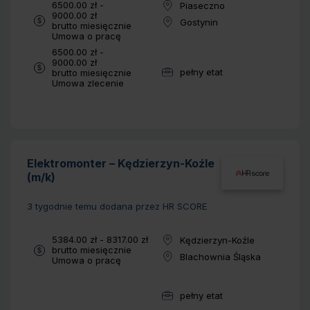
Wynagrodzenie:
6500.00 zł -
Piaseczno
Lokalizacja:
9000.00 zł
Gostynin
brutto miesięcznie
Lokalizacja:
Typ umowy:
Umowa o pracę
Wynagrodzenie:
6500.00 zł -
9000.00 zł
pełny etat
brutto miesięcznie
Wymiar pracy:
Typ umowy:
Umowa zlecenie
Elektromonter – Kędzierzyn-Koźle
(m/k)
3 tygodnie temu
dodana przez HR SCORE
Wynagrodzenie:
5384.00 zł - 8317.00 zł
Kędzierzyn-Koźle
Lokalizacja:
brutto miesięcznie
Blachownia Śląska
Typ umowy:
Umowa o pracę
Lokalizacja:
pełny etat
Wymiar pracy: