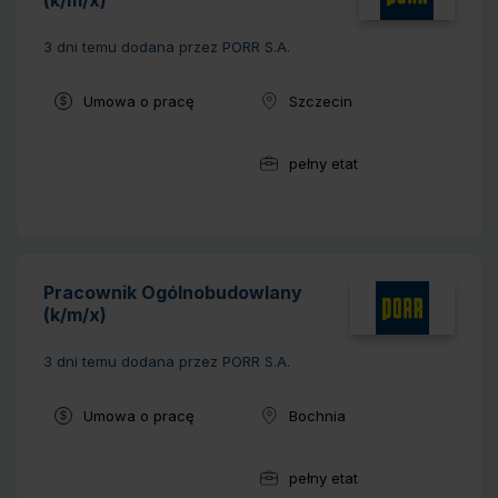
(k/m/x)
3 dni temu
dodana przez PORR S.A.
Typ umowy:
Umowa o pracę
Szczecin
Lokalizacja:
pełny etat
Wymiar pracy:
Pracownik Ogólnobudowlany
(k/m/x)
3 dni temu
dodana przez PORR S.A.
Typ umowy:
Umowa o pracę
Bochnia
Lokalizacja:
pełny etat
Wymiar pracy: