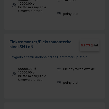
Lokalizacja:
10000.00 zł
brutto miesięcznie
Typ umowy:
Umowa o pracę
pełny etat
Wymiar pracy:
Elektromonter/Elektromonterka
sieci SN i nN
3 tygodnie temu
dodana przez Electromar Sp. z o.o.
Wynagrodzenie:
90000.00 zł -
Bielany Wrocławskie
Lokalizacja:
10000.00 zł
brutto miesięcznie
Typ umowy:
Umowa o pracę
pełny etat
Wymiar pracy: