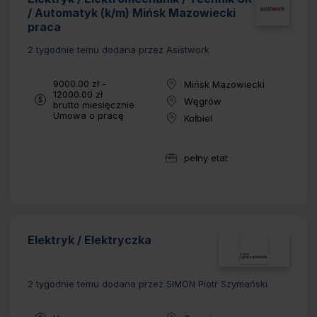
/ Automatyk (k/m) Mińsk Mazowiecki
praca
2 tygodnie temu
dodana przez Asistwork
Wynagrodzenie:
9000.00 zł -
Mińsk Mazowiecki
Lokalizacja:
12000.00 zł
Węgrów
brutto miesięcznie
Lokalizacja:
Typ umowy:
Umowa o pracę
Kołbiel
Lokalizacja:
pełny etat
Wymiar pracy:
Elektryk / Elektryczka
2 tygodnie temu
dodana przez SIMON Piotr Szymański