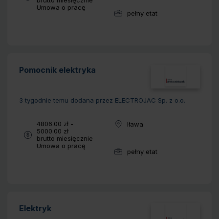
brutto miesięcznie
Typ umowy:
Umowa o pracę
pełny etat
Wymiar pracy:
Pomocnik elektryka
3 tygodnie temu
dodana przez ELECTROJAC Sp. z o.o.
Wynagrodzenie:
4806.00 zł -
Iława
Lokalizacja:
5000.00 zł
brutto miesięcznie
Typ umowy:
Umowa o pracę
pełny etat
Wymiar pracy:
Elektryk