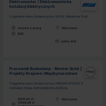
Elektromonter / Elektromonterka
Instalacji Elektrycznych
3 tygodnie temu
dodana przez ELPUL Waldemar Pulit
Typ umowy:
Umowa o pracę
Warszawa
Lokalizacja:
Typ umowy:
B2B
pełny etat
Wymiar pracy:
Pracownik Budowlany - Monter (k/m) |
Projekty Krajowe i Międzynarodowe
3 tygodnie temu
dodana przez HR|HUB SPÓŁKA Z
OGRANICZONĄ ODPOWIEDZIALNOŚCIĄ
Wynagrodzenie:
9000.00 zł -
Warszawa
Lokalizacja:
12999.98 zł