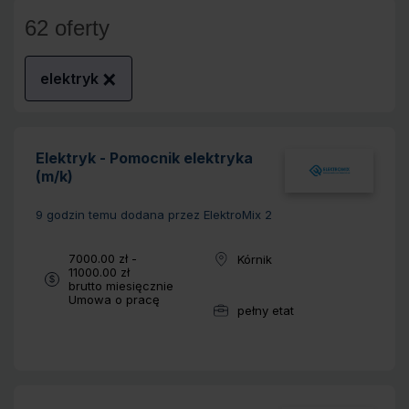
62 oferty
elektryk
Elektryk - Pomocnik elektryka
(m/k)
9 godzin temu
dodana przez ElektroMix 2
Wynagrodzenie:
7000.00 zł -
Kórnik
Lokalizacja:
11000.00 zł
brutto miesięcznie
Typ umowy:
Umowa o pracę
pełny etat
Wymiar pracy: