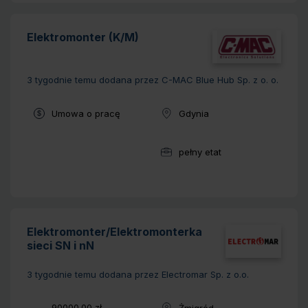
Elektromonter (K/M)
3 tygodnie temu
dodana przez C-MAC Blue Hub Sp. z o. o.
Typ umowy:
Umowa o pracę
Gdynia
Lokalizacja:
pełny etat
Wymiar pracy:
Elektromonter/Elektromonterka
sieci SN i nN
3 tygodnie temu
dodana przez Electromar Sp. z o.o.
Wynagrodzenie:
90000.00 zł -
Żmigród