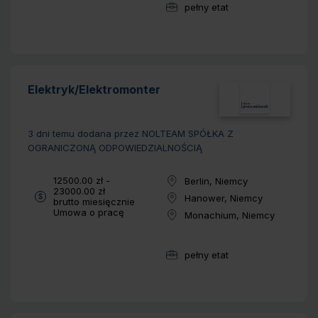
pełny etat
Wymiar pracy:
Elektryk/Elektromonter
3 dni temu
dodana przez NOLTEAM SPÓŁKA Z
OGRANICZONĄ ODPOWIEDZIALNOŚCIĄ
Wynagrodzenie:
12500.00 zł -
Berlin, Niemcy
Lokalizacja:
23000.00 zł
Hanower, Niemcy
brutto miesięcznie
Lokalizacja:
Typ umowy:
Umowa o pracę
Monachium, Niemcy
Lokalizacja:
pełny etat
Wymiar pracy: