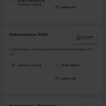
brutto miesięcznie
Typ umowy:
Umowa o pracę
pełny etat
Wymiar pracy:
Elektromonter (K/M)
1 tydzień temu
dodana przez Huta Pokój Konstrukcje SP. z
o.o.
Typ umowy:
Umowa o pracę
Ruda Śląska
Lokalizacja:
pełny etat
Wymiar pracy:
Konserwator - Serwisant -