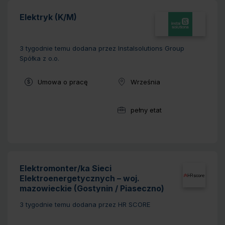
Elektryk (K/M)
3 tygodnie temu
dodana przez Instalsolutions Group
Spółka z o.o.
Typ umowy:
Umowa o pracę
Września
Lokalizacja:
pełny etat
Wymiar pracy:
Elektromonter/ka Sieci
Elektroenergetycznych – woj.
mazowieckie (Gostynin / Piaseczno)
3 tygodnie temu
dodana przez HR SCORE