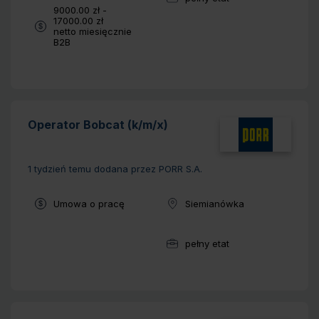
Wymiar pracy:
Wynagrodzenie:
9000.00 zł -
17000.00 zł
netto miesięcznie
Typ umowy:
B2B
Operator Bobcat (k/m/x)
1 tydzień temu
dodana przez PORR S.A.
Typ umowy:
Umowa o pracę
Siemianówka
Lokalizacja:
pełny etat
Wymiar pracy: