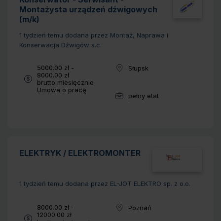
Montażysta urządzeń dźwigowych
(m/k)
1 tydzień temu
dodana przez Montaż, Naprawa i
Konserwacja Dźwigów s.c.
Wynagrodzenie:
5000.00 zł -
Słupsk
Lokalizacja:
8000.00 zł
brutto miesięcznie
Typ umowy:
Umowa o pracę
pełny etat
Wymiar pracy:
ELEKTRYK / ELEKTROMONTER
1 tydzień temu
dodana przez EL-JOT ELEKTRO sp. z o.o.
Wynagrodzenie:
8000.00 zł -
Poznań
Lokalizacja:
12000.00 zł