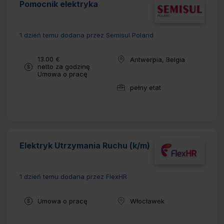
Pomocnik elektryka
1 dzień temu
dodana przez Semisul Poland
Wynagrodzenie:
13.00 €
Antwerpia, Belgia
Lokalizacja:
netto za godzinę
Typ umowy:
Umowa o pracę
pełny etat
Wymiar pracy:
Elektryk Utrzymania Ruchu (k/m)
1 dzień temu
dodana przez FlexHR
Typ umowy:
Umowa o pracę
Włocławek
Lokalizacja: