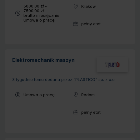
Wynagrodzenie:
5000.00 zł -
Kraków
Lokalizacja:
7500.00 zł
brutto miesięcznie
Typ umowy:
Umowa o pracę
pełny etat
Wymiar pracy:
Elektromechanik maszyn
3 tygodnie temu
dodana przez "PLASTICO" sp. z o.o.
Typ umowy:
Umowa o pracę
Radom
Lokalizacja:
pełny etat
Wymiar pracy: