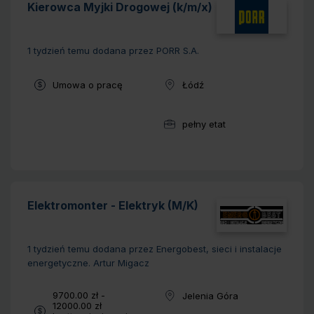
Kierowca Myjki Drogowej (k/m/x)
1 tydzień temu
dodana przez PORR S.A.
Typ umowy:
Umowa o pracę
Łódź
Lokalizacja:
pełny etat
Wymiar pracy:
Elektromonter - Elektryk (M/K)
1 tydzień temu
dodana przez Energobest, sieci i instalacje
energetyczne. Artur Migacz
Wynagrodzenie:
9700.00 zł -
Jelenia Góra
Lokalizacja:
12000.00 zł