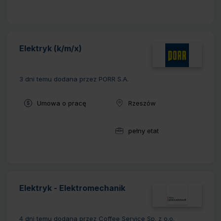
Elektryk (k/m/x)
3 dni temu
dodana przez PORR S.A.
Typ umowy:
Umowa o pracę
Rzeszów
Lokalizacja:
pełny etat
Wymiar pracy:
Elektryk - Elektromechanik
4 dni temu
dodana przez Coffee Service Sp. z o.o.