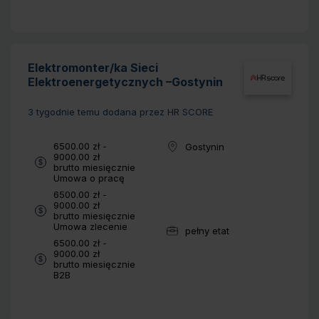
Elektromonter/ka Sieci
Elektroenergetycznych –Gostynin
3 tygodnie temu
dodana przez HR SCORE
Wynagrodzenie:
6500.00 zł -
Gostynin
Lokalizacja:
9000.00 zł
brutto miesięcznie
Typ umowy:
Umowa o pracę
Wynagrodzenie:
6500.00 zł -
9000.00 zł
brutto miesięcznie
Typ umowy:
Umowa zlecenie
pełny etat
Wymiar pracy:
Wynagrodzenie:
6500.00 zł -
9000.00 zł
brutto miesięcznie
Typ umowy:
B2B