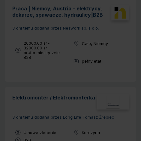
Praca | Niemcy, Austria – elektrycy,
dekarze, spawacze, hydraulicy|B2B
3 dni temu
dodana przez Neswork sp. z o.o.
Wynagrodzenie:
20000.00 zł -
Całe, Niemcy
Lokalizacja:
32000.00 zł
brutto miesięcznie
Typ umowy:
B2B
pełny etat
Wymiar pracy:
Elektromonter / Elektromonterka
3 dni temu
dodana przez Long Life Tomasz Źrebiec
Typ umowy:
Umowa zlecenie
Korczyna
Lokalizacja:
Typ umowy:
B2B