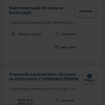
Elektromechanik Utrzymania
Ruchu (m/k)
1 tydzień temu
dodana przez FIBRAIN Sp.zo.o.
Typ umowy:
Umowa o pracę
Zaczernie
Lokalizacja:
pełny etat
Wymiar pracy:
Pracownik supermarketu- Szczecin -
do 6500 netto! Z DOŚWIADCZENIEM
1 tydzień temu
dodana przez FOLGA Sp. z o.o.
Wynagrodzenie:
4500.00 zł -
Szczecin
Lokalizacja:
6500.00 zł