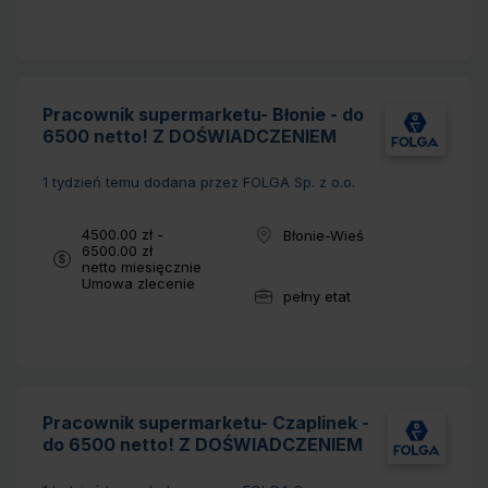
Pracownik supermarketu- Błonie - do
6500 netto! Z DOŚWIADCZENIEM
1 tydzień temu
dodana przez FOLGA Sp. z o.o.
Wynagrodzenie:
4500.00 zł -
Błonie-Wieś
Lokalizacja:
6500.00 zł
netto miesięcznie
Typ umowy:
Umowa zlecenie
pełny etat
Wymiar pracy:
Pracownik supermarketu- Czaplinek -
do 6500 netto! Z DOŚWIADCZENIEM