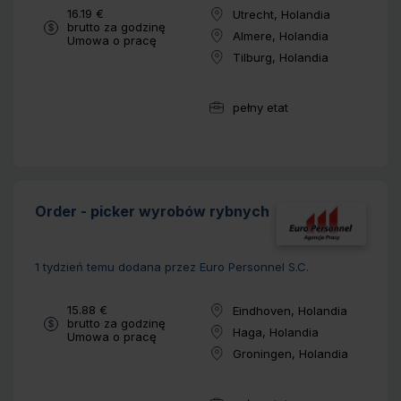
Wynagrodzenie:
16.19 €
Utrecht, Holandia
Lokalizacja:
brutto za godzinę
Almere, Holandia
Typ umowy:
Umowa o pracę
Lokalizacja:
Tilburg, Holandia
Lokalizacja:
pełny etat
Wymiar pracy:
Order - picker wyrobów rybnych
1 tydzień temu
dodana przez Euro Personnel S.C.
Wynagrodzenie:
15.88 €
Eindhoven, Holandia
Lokalizacja:
brutto za godzinę
Haga, Holandia
Typ umowy:
Umowa o pracę
Lokalizacja:
Groningen, Holandia
Lokalizacja: