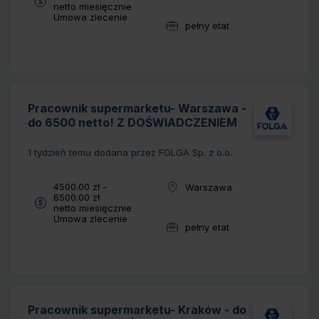
netto miesięcznie
Typ umowy:
Umowa zlecenie
pełny etat
Wymiar pracy:
Pracownik supermarketu- Warszawa -
do 6500 netto! Z DOŚWIADCZENIEM
1 tydzień temu
dodana przez FOLGA Sp. z o.o.
Wynagrodzenie:
4500.00 zł -
Warszawa
Lokalizacja:
6500.00 zł
netto miesięcznie
Typ umowy:
Umowa zlecenie
pełny etat
Wymiar pracy:
Pracownik supermarketu- Kraków - do