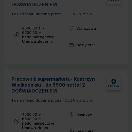
DOŚWIADCZENIEM
1 dzień temu
dodana przez FOLGA Sp. z o.o.
Wynagrodzenie:
4500.00 zł -
Warszawa
Lokalizacja:
6500.00 zł
netto miesięcznie
Typ umowy:
Umowa zlecenie
pełny etat
Wymiar pracy:
Pracownik supermarketu- Kostrzyn
Wielkopolski - do 6500 netto! Z
DOŚWIADCZENIEM
1 dzień temu
dodana przez FOLGA Sp. z o.o.
Wynagrodzenie:
4500.00 zł -
Kostrzyn
Lokalizacja:
6500.00 zł
netto miesięcznie
Typ umowy:
Umowa zlecenie
pełny etat