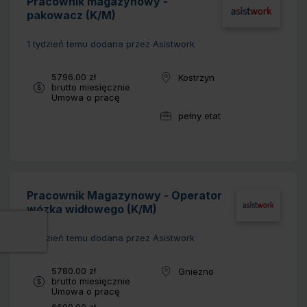
Pracownik magazynowy -
pakowacz (K/M)
1 tydzień temu
dodana przez Asistwork
Wynagrodzenie:
5796.00 zł
Kostrzyn
Lokalizacja:
brutto miesięcznie
Typ umowy:
Umowa o pracę
pełny etat
Wymiar pracy:
Pracownik Magazynowy - Operator
wózka widłowego (K/M)
1 tydzień temu
dodana przez Asistwork
Wynagrodzenie:
5780.00 zł
Gniezno
Lokalizacja:
brutto miesięcznie
Typ umowy:
Umowa o pracę
Wynagrodzenie: