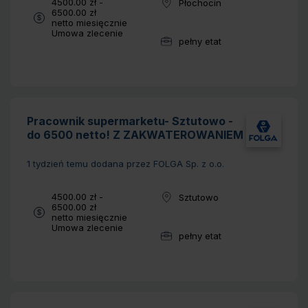
Wynagrodzenie:
4500.00 zł -
Płochocin
Lokalizacja:
6500.00 zł
netto miesięcznie
Typ umowy:
Umowa zlecenie
pełny etat
Wymiar pracy:
Pracownik supermarketu- Sztutowo -
do 6500 netto! Z ZAKWATEROWANIEM
1 tydzień temu
dodana przez FOLGA Sp. z o.o.
Wynagrodzenie:
4500.00 zł -
Sztutowo
Lokalizacja:
6500.00 zł
netto miesięcznie
Typ umowy:
Umowa zlecenie
pełny etat
Wymiar pracy: