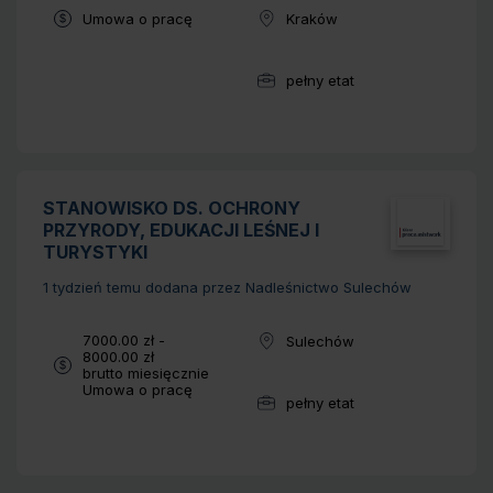
Typ umowy:
Umowa o pracę
Kraków
Lokalizacja:
pełny etat
Wymiar pracy:
STANOWISKO DS. OCHRONY
PRZYRODY, EDUKACJI LEŚNEJ I
TURYSTYKI
1 tydzień temu
dodana przez Nadleśnictwo Sulechów
Wynagrodzenie:
7000.00 zł -
Sulechów
Lokalizacja:
8000.00 zł
brutto miesięcznie
Typ umowy:
Umowa o pracę
pełny etat
Wymiar pracy: