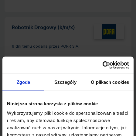
Robotnik Drogowy (k/m/x)
6 dni temu
dodana przez PORR S.A.
Typ umowy:
Umowa o pracę
Kościerzyna
Lokalizacja:
pełny etat
Wymiar pracy:
Zgoda
Szczegóły
O plikach cookies
Niniejsza strona korzysta z plików cookie
Praca na magazynie w Holandii -
Wykorzystujemy pliki cookie do spersonalizowania treści
Stawka 19,45 euro/h
i reklam, aby oferować funkcje społecznościowe i
analizować ruch w naszej witrynie. Informacje o tym, jak
6 dni temu
dodana przez KM BEST JOB KATARZYNA
korzystasz z naszej witryny, udostępniamy partnerom