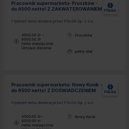
Pracownik supermarketu- Pruszków -
do 6500 netto! Z ZAKWATEROWANIEM
1 tydzień temu
dodana przez FOLGA Sp. z o.o.
Wynagrodzenie:
4500.00 zł -
Pruszków
Lokalizacja:
6500.00 zł
netto miesięcznie
Typ umowy:
Umowa zlecenie
pełny etat
Wymiar pracy:
Pracownik supermarketu- Nowy Konik -
do 6500 netto! Z DOŚWIADCZENIEM
1 tydzień temu
dodana przez FOLGA Sp. z o.o.
Wynagrodzenie:
4500.00 zł -
Nowy Konik
Lokalizacja:
6500.00 zł
netto miesięcznie