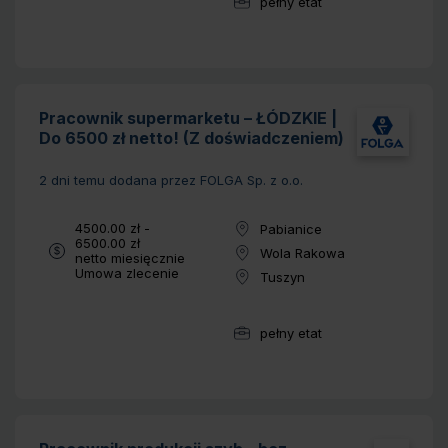
pełny etat
Wymiar pracy:
Pracownik supermarketu – ŁÓDZKIE |
Do 6500 zł netto! (Z doświadczeniem)
2 dni temu
dodana przez FOLGA Sp. z o.o.
Wynagrodzenie:
4500.00 zł -
Pabianice
Lokalizacja:
6500.00 zł
Wola Rakowa
netto miesięcznie
Lokalizacja:
Typ umowy:
Umowa zlecenie
Tuszyn
Lokalizacja:
pełny etat
Wymiar pracy: