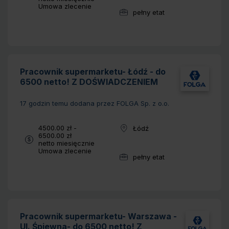
Typ umowy:
Umowa zlecenie
pełny etat
Wymiar pracy:
Pracownik supermarketu- Łódź - do
6500 netto! Z DOŚWIADCZENIEM
17 godzin temu
dodana przez FOLGA Sp. z o.o.
Wynagrodzenie:
4500.00 zł -
Łódź
Lokalizacja:
6500.00 zł
netto miesięcznie
Typ umowy:
Umowa zlecenie
pełny etat
Wymiar pracy:
Pracownik supermarketu- Warszawa -
Ul. Śpiewna- do 6500 netto! Z