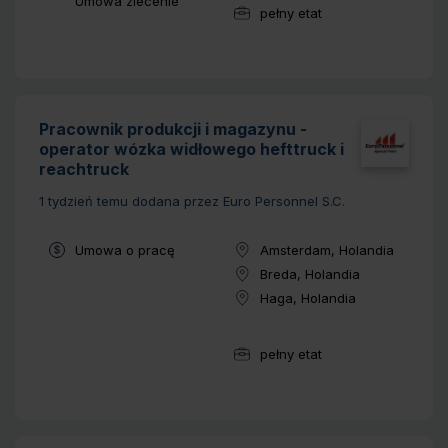
Typ umowy:
Umowa zlecenie
pełny etat
Wymiar pracy:
Pracownik produkcji i magazynu -
operator wózka widłowego hefttruck i
reachtruck
1 tydzień temu
dodana przez Euro Personnel S.C.
Typ umowy:
Umowa o pracę
Amsterdam, Holandia
Lokalizacja:
Breda, Holandia
Lokalizacja:
Haga, Holandia
Lokalizacja:
pełny etat
Wymiar pracy: