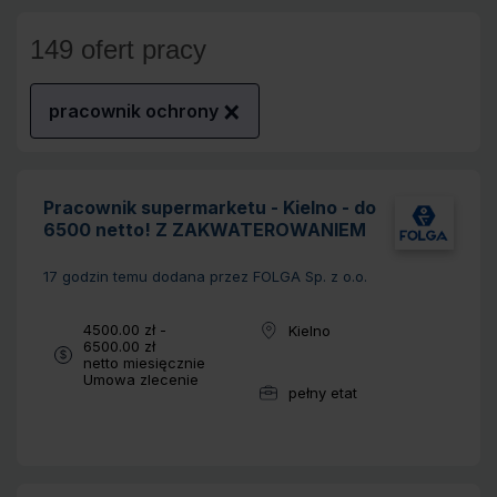
149 ofert pracy
pracownik ochrony
Pracownik supermarketu - Kielno - do
6500 netto! Z ZAKWATEROWANIEM
17 godzin temu
dodana przez FOLGA Sp. z o.o.
Wynagrodzenie:
4500.00 zł -
Kielno
Lokalizacja:
6500.00 zł
netto miesięcznie
Typ umowy:
Umowa zlecenie
pełny etat
Wymiar pracy: