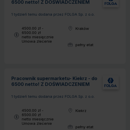
6500 netto! Z DOŚWIADCZENIEM
1 tydzień temu
dodana przez FOLGA Sp. z o.o.
Wynagrodzenie:
4500.00 zł -
Kraków
Lokalizacja:
6500.00 zł
netto miesięcznie
Typ umowy:
Umowa zlecenie
pełny etat
Wymiar pracy:
Pracownik supermarketu- Kiekrz - do
6500 netto! Z DOŚWIADCZENIEM
1 tydzień temu
dodana przez FOLGA Sp. z o.o.
Wynagrodzenie:
4500.00 zł -
Kiekrz
Lokalizacja:
6500.00 zł
netto miesięcznie
Typ umowy:
Umowa zlecenie
pełny etat
Wymiar pracy: