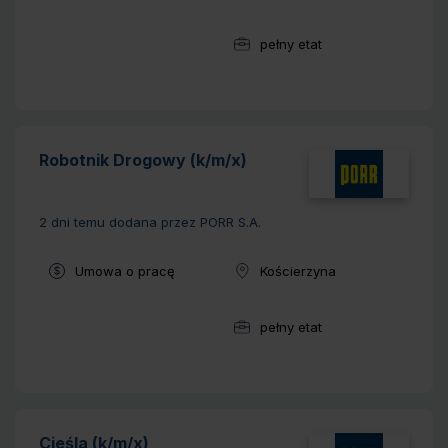
pełny etat
Wymiar pracy:
Robotnik Drogowy (k/m/x)
2 dni temu
dodana przez PORR S.A.
Typ umowy:
Umowa o pracę
Kościerzyna
Lokalizacja:
pełny etat
Wymiar pracy:
Cieśla (k/m/x)