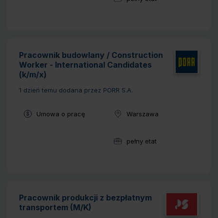
Wymiar pracy:
Pracownik budowlany / Construction
Worker - International Candidates
(k/m/x)
1 dzień temu
dodana przez PORR S.A.
Typ umowy:
Umowa o pracę
Warszawa
Lokalizacja:
pełny etat
Wymiar pracy:
Pracownik produkcji z bezpłatnym
transportem (M/K)