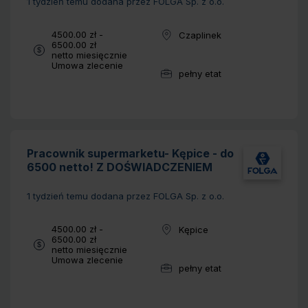
1 tydzień temu
dodana przez FOLGA Sp. z o.o.
Wynagrodzenie:
4500.00 zł -
Czaplinek
Lokalizacja:
6500.00 zł
netto miesięcznie
Typ umowy:
Umowa zlecenie
pełny etat
Wymiar pracy:
Pracownik supermarketu- Kępice - do
6500 netto! Z DOŚWIADCZENIEM
1 tydzień temu
dodana przez FOLGA Sp. z o.o.
Wynagrodzenie:
4500.00 zł -
Kępice
Lokalizacja:
6500.00 zł
netto miesięcznie
Typ umowy:
Umowa zlecenie
pełny etat
Wymiar pracy: