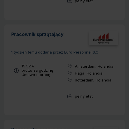
pełny etat
Wymiar pracy:
Pracownik sprzątający
1 tydzień temu
dodana przez Euro Personnel S.C.
Wynagrodzenie:
15.52 €
Amsterdam, Holandia
Lokalizacja:
brutto za godzinę
Haga, Holandia
Typ umowy:
Umowa o pracę
Lokalizacja:
Rotterdam, Holandia
Lokalizacja:
pełny etat
Wymiar pracy: