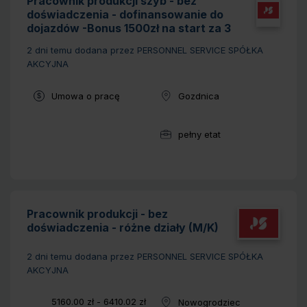
Pracownik produkcji szyb - bez
doświadczenia - dofinansowanie do
dojazdów -Bonus 1500zł na start za 3
miesiące pracy
2 dni temu
dodana przez PERSONNEL SERVICE SPÓŁKA
AKCYJNA
Typ umowy:
Umowa o pracę
Gozdnica
Lokalizacja:
pełny etat
Wymiar pracy:
Pracownik produkcji - bez
doświadczenia - różne działy (M/K)
2 dni temu
dodana przez PERSONNEL SERVICE SPÓŁKA
AKCYJNA
Wynagrodzenie:
5160.00 zł - 6410.02 zł
Nowogrodziec
Lokalizacja: