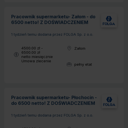
Pracownik supermarketu- Załom - do
6500 netto! Z DOŚWIADCZENIEM
1 tydzień temu
dodana przez FOLGA Sp. z o.o.
Wynagrodzenie:
4500.00 zł -
Załom
Lokalizacja:
6500.00 zł
netto miesięcznie
Typ umowy:
Umowa zlecenie
pełny etat
Wymiar pracy:
Pracownik supermarketu- Płochocin -
do 6500 netto! Z DOŚWIADCZENIEM
1 tydzień temu
dodana przez FOLGA Sp. z o.o.