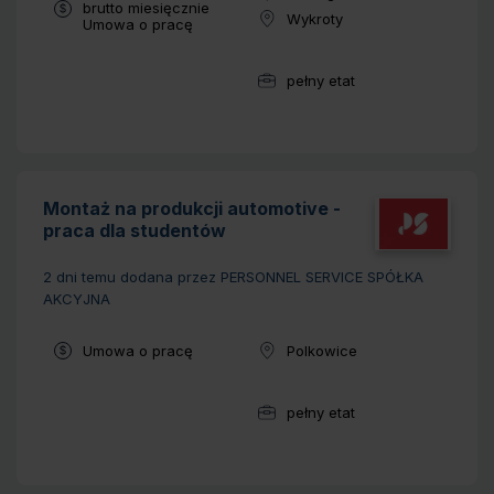
brutto miesięcznie
Wykroty
Typ umowy:
Umowa o pracę
Lokalizacja:
pełny etat
Wymiar pracy:
Montaż na produkcji automotive -
praca dla studentów
2 dni temu
dodana przez PERSONNEL SERVICE SPÓŁKA
AKCYJNA
Typ umowy:
Umowa o pracę
Polkowice
Lokalizacja:
pełny etat
Wymiar pracy: