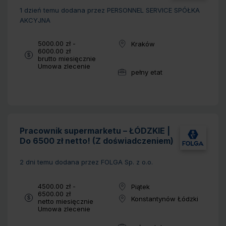
1 dzień temu
dodana przez PERSONNEL SERVICE SPÓŁKA
AKCYJNA
Wynagrodzenie:
5000.00 zł -
Kraków
Lokalizacja:
6000.00 zł
brutto miesięcznie
Typ umowy:
Umowa zlecenie
pełny etat
Wymiar pracy:
Pracownik supermarketu – ŁÓDZKIE |
Do 6500 zł netto! (Z doświadczeniem)
2 dni temu
dodana przez FOLGA Sp. z o.o.
Wynagrodzenie:
4500.00 zł -
Piątek
Lokalizacja:
6500.00 zł
Konstantynów Łódzki
netto miesięcznie
Lokalizacja:
Typ umowy:
Umowa zlecenie