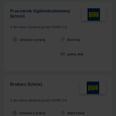
Pracownik Ogólnobudowlany
(k/m/x)
2 dni temu
dodana przez PORR S.A.
Typ umowy:
Umowa o pracę
Bochnia
Lokalizacja:
pełny etat
Wymiar pracy:
Brukarz (k/m/x)
2 dni temu
dodana przez PORR S.A.
Typ umowy:
Umowa o pracę
Warszawa
Lokalizacja: