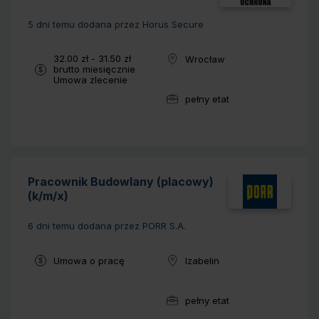
5 dni temu
dodana przez Horus Secure
Wynagrodzenie:
32.00 zł - 31.50 zł
Wrocław
Lokalizacja:
brutto miesięcznie
Typ umowy:
Umowa zlecenie
pełny etat
Wymiar pracy:
Pracownik Budowlany (placowy)
(k/m/x)
6 dni temu
dodana przez PORR S.A.
Typ umowy:
Umowa o pracę
Izabelin
Lokalizacja:
pełny etat
Wymiar pracy: