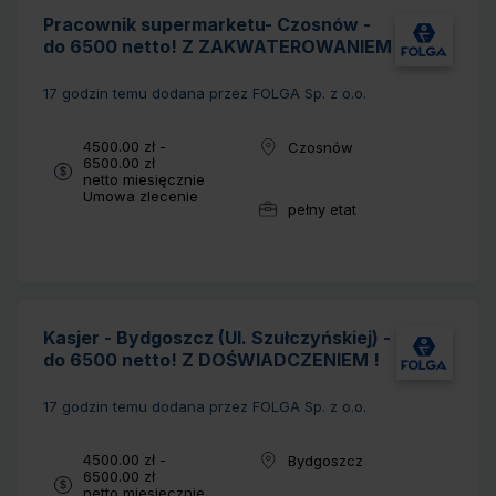
Pracownik supermarketu- Czosnów -
do 6500 netto! Z ZAKWATEROWANIEM
17 godzin temu
dodana przez FOLGA Sp. z o.o.
Wynagrodzenie:
4500.00 zł -
Czosnów
Lokalizacja:
6500.00 zł
netto miesięcznie
Typ umowy:
Umowa zlecenie
pełny etat
Wymiar pracy:
Kasjer - Bydgoszcz (Ul. Szułczyńskiej) -
do 6500 netto! Z DOŚWIADCZENIEM !
17 godzin temu
dodana przez FOLGA Sp. z o.o.
Wynagrodzenie:
4500.00 zł -
Bydgoszcz
Lokalizacja:
6500.00 zł
netto miesięcznie