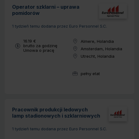
Operator szklarni – uprawa
pomidorów
1 tydzień temu
dodana przez Euro Personnel S.C.
Wynagrodzenie:
16.19 €
Almere, Holandia
Lokalizacja:
brutto za godzinę
Amsterdam, Holandia
Typ umowy:
Umowa o pracę
Lokalizacja:
Utrecht, Holandia
Lokalizacja:
pełny etat
Wymiar pracy:
Pracownik produkcji ledowych
lamp stadionowych i szklarniowych
1 tydzień temu
dodana przez Euro Personnel S.C.