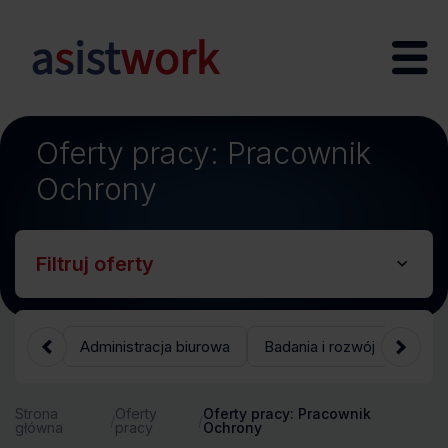
Oferty pracy: Pracownik
;
Ochrony
Filtruj oferty
Administracja biurowa
Badania i rozwój
Bank
Strona
Oferty
Oferty pracy: Pracownik
/
/
główna
pracy
Ochrony