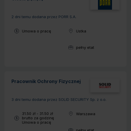
2 dni temu
dodana przez PORR S.A.
Typ umowy:
Umowa o pracę
Ustka
Lokalizacja:
pełny etat
Wymiar pracy:
Pracownik Ochrony Fizycznej
3 dni temu
dodana przez SOLID SECURITY Sp. z o.o.
Wynagrodzenie:
31.50 zł - 31.50 zł
Warszawa
Lokalizacja:
brutto za godzinę
Typ umowy:
Umowa o pracę
pełny etat