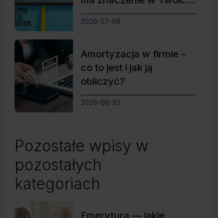
ma znaczenie w Twoich
rekrutacjach?
2026-07-08
Amortyzacja w firmie –
co to jest i jak ją
obliczyć?
2026-06-30
Pozostałe wpisy w
pozostałych
kategoriach
Emerytura — jakie