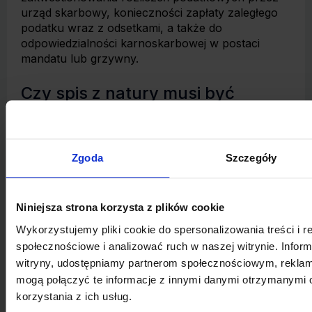
urząd skarbowy, konieczności zapłaty zaległego
podatku wraz z odsetkami, a także do
odpowiedzialności karnoskarbowej w postaci
mandatu lub grzywny.
Czy spis z natury musi być
wypełniany ręcznie?
Nie, spis z natury nie musi być wypełniany
ręcznie. Może zostać sporządzony w formie
Zgoda
Szczegóły
elektronicznej, na przykład w arkuszu
kalkulacyjnym lub programie księgowym, a
następnie wydrukowany i podpisany przez osoby
Niniejsza strona korzysta z plików cookie
odpowiedzialne. Najważniejsze jest zachowanie
Wykorzystujemy pliki cookie do spersonalizowania treści i r
wymaganych elementów formalnych i czytelności
dokumentu.
społecznościowe i analizować ruch w naszej witrynie. Inform
witryny, udostępniamy partnerom społecznościowym, rekla
mogą połączyć te informacje z innymi danymi otrzymanymi 
korzystania z ich usług.
Pozostałe wpisy