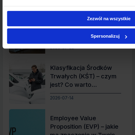
VAT Information
Zezwól na wszystkie
Exchange System (VIES)
– czym jest i jak
Spersonalizuj
korzystać z tego
2026-07-22
systemu?
Klasyfikacja Środków
Trwałych (KŚT) – czym
jest? Co warto
wiedzieć?
2026-07-14
Employee Value
Proposition (EVP) – jakie