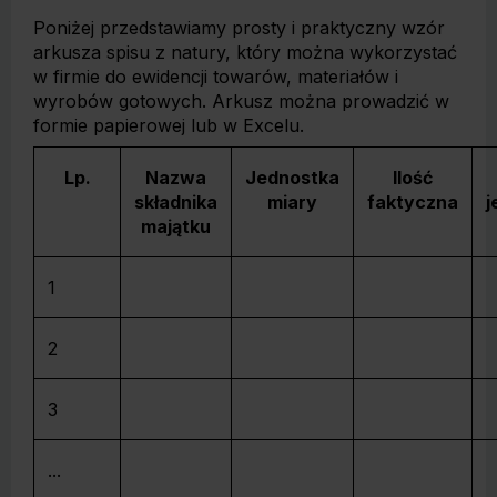
Poniżej przedstawiamy prosty i praktyczny wzór
arkusza spisu z natury, który można wykorzystać
w firmie do ewidencji towarów, materiałów i
wyrobów gotowych. Arkusz można prowadzić w
formie papierowej lub w Excelu.
Lp.
Nazwa
Jednostka
Ilość
składnika
miary
faktyczna
j
majątku
1
2
3
...