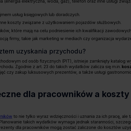
a (energia elektryczna, woda, gaz), telefon oraz inne usługi zwi
jmem usług księgowych lub doradczych.
 inne koszty związane z użytkowaniem pojazdów służbowych.
ków, które mają na celu podniesienie ich kwalifikacji zawodowych
cją firmy, takie jak marketing w mediach czy organizacja wydar
sztem uzyskania przychodu?
hodowym od osób fizycznych (PIT), istnieje zamknięty katalog w
hodu. Zgodnie z art. 23 do takich wydatków zalicza się m.in.
kosz
zyjęć czy zakup luksusowych prezentów, a także usługi gastronomi
eczne dla pracowników a koszty
wników
to nie tylko wyraz wdzięczności i uznania za ich pracę, ale
 Planowanie takich wydatków wymaga jednak staranności, szczeg
rezenty dla pracowników mogą zostać zaliczone do kosztów uzy