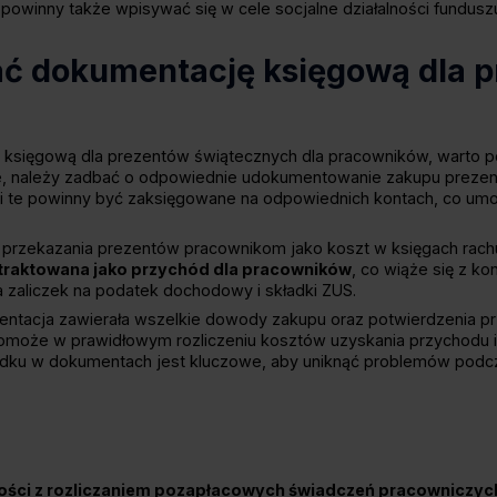
powinny także wpisywać się w cele socjalne działalności fundusz
ć dokumentację księgową dla 
księgową dla prezentów świątecznych dla pracowników, warto p
e, należy zadbać o odpowiednie udokumentowanie zakupu prezen
 te powinny być zaksięgowane na odpowiednich kontach, co umożl
e przekazania prezentów pracownikom jako koszt w księgach rach
traktowana jako przychód dla pracowników
, co wiąże się z ko
 zaliczek na podatek dochodowy i składki ZUS.
entacja zawierała wszelkie dowody zakupu oraz potwierdzenia p
może w prawidłowym rozliczeniu kosztów uzyskania przychodu 
dku w dokumentach jest kluczowe, aby uniknąć problemów podcz
ości z rozliczaniem pozapłacowych świadczeń pracowniczych