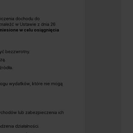
liczenia dochodu do
znaleźć w
Ustawie z dnia 26
niesione w celu osiągnięcia
yć bezzwrotny.
zą.
źródła.
logu wydatków, które nie mogą
ychodów lub zabezpieczenia ich
enia działalności.