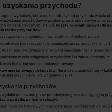
t uzyskania przychodu?
ategoria wydatków, które można odliczyć od przychodu w celu ob
tów uzyskania przychodów w polskim prawie podatkowym można 
owym od osób fizycznych
(art. 22).
Koszty te obejmują wydatki po
ia źródła przychodów.
szt uzyskania przychodu, musi spełniać określone warunki:
datek musi być rzeczywiście poniesiony przez podatnika i musi b
ą:
Koszt musi być związany z prowadzoną działalnością gospodarc
oniesiony w celu osiągnięcia przychodów lub zabezpieczenia ich 
k musi być odpowiednio udokumentowany.
tków niestanowiących kosztów:
Nie może znajdować się w kata
yskania przychodów (art. 23 ustawy o PIT).
uzyskania przychodów
 wydatki ponoszone przez przedsiębiorcę w celu osiągnięcia prz
dzaju wydatków można zaliczyć:
ciem towarów handlowych oraz materiałów potrzebnych do prowadz