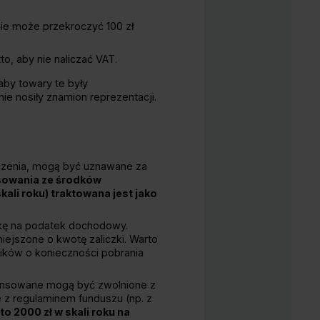
ie może przekroczyć 100 zł
o, aby nie naliczać VAT.
aby towary te były
e nosiły znamion reprezentacji.
dczenia, mogą być uznawane za
sowania ze środków
ali roku) traktowana jest jako
zkę na podatek dochodowy.
ejszone o kwotę zaliczki. Warto
ików o konieczności pobrania
inansowane mogą być zwolnione z
z regulaminem funduszu (np. z
to 2000 zł w skali roku na