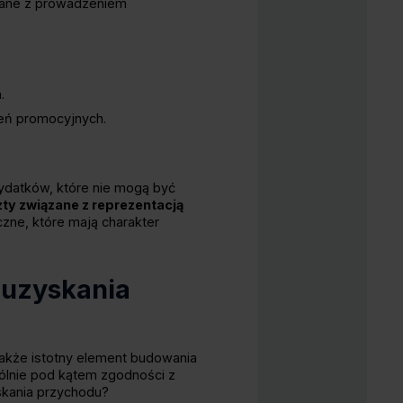
ązane z prowadzeniem
.
zeń promocyjnych.
ydatków, które nie mogą być
ty związane z reprezentacją
czne, które mają charakter
 uzyskania
 także istotny element budowania
ólnie pod kątem zgodności z
skania przychodu?