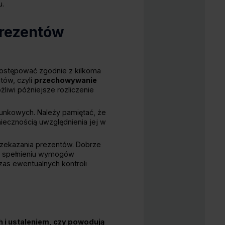
u.
prezentów
ostępować zgodnie z kilkoma
tów, czyli
przechowywanie
iwi późniejsze rozliczenie
unkowych. Należy pamiętać, że
niecznością uwzględnienia jej w
rzekazania prezentów. Dobrze
i spełnieniu wymogów
as ewentualnych kontroli
 i ustaleniem, czy powodują