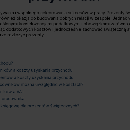
wywania i wspólnego celebrowania sukcesów w pracy. Prezenty ś
e również okazja do budowania dobrych relacji w zespole. Jednak 
kreślonymi konsekwencjami podatkowymi i obowiązkami zarówno d
iknąć dodatkowych kosztów i jednocześnie zachować świąteczną 
rze rozliczyć prezenty.
ychodu?
ników a koszty uzyskania przychodu
hentów a koszty uzyskania przychodu
racowników można uwzględnić w kosztach?
wników a VAT
d pracownika
księgową dla prezentów świątecznych?