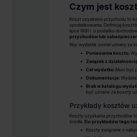
Czym jest kosz
Koszt uzyskania przychodu to k
opodatkowania. Definicję kosz
lipca 1991 r. o podatku dochod
przychodów lub zabezpieczen
Aby wydatek został uznany za ko
Poniesienie kosztu:
Wy
Związek z działalności
Cel wydatku:
Musi być p
Dokumentacja:
Wydate
Brak w katalogu wyda
być uznane za koszty uz
Przykłady kosztów 
Koszty uzyskania przychodów to
źródła.
Do przykładów tego ro
Koszty związane z naby