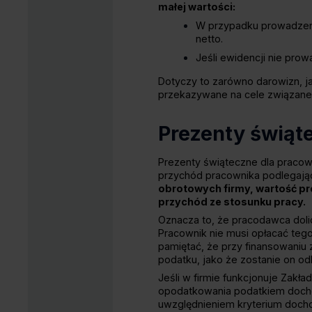
małej wartości:
W przypadku prowadzeni
netto.
Jeśli ewidencji nie prow
Dotyczy to zarówno darowizn, ja
przekazywane na cele związane z
Prezenty świąt
Prezenty świąteczne dla pracow
przychód pracownika podlegaj
obrotowych firmy, wartość pre
przychód ze stosunku pracy.
Oznacza to, że pracodawca doli
Pracownik nie musi opłacać teg
pamiętać, że przy finansowani
podatku, jako że zostanie on od
Jeśli w firmie funkcjonuje Zak
opodatkowania podatkiem docho
uwzględnieniem kryterium docho