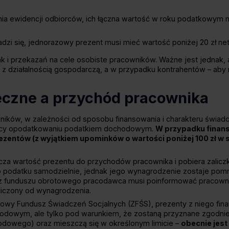
a ewidencji odbiorców, ich łączna wartość w roku podatkowym n
adzi się, jednorazowy prezent musi mieć wartość poniżej 20 zł nett
k i przekazań na cele osobiste pracowników. Ważne jest jednak, 
 działalnością gospodarczą, a w przypadku kontrahentów – aby ni
eczne a przychód pracownika
ników, w zależności od sposobu finansowania i charakteru świa
ący opodatkowaniu podatkiem dochodowym.
W przypadku finan
zentów (z wyjątkiem upominków o wartości poniżej 100 zł w sk
cza wartość prezentu do przychodów pracownika i pobiera zalic
o podatku samodzielnie, jednak jego wynagrodzenie zostaje pomni
u z funduszu obrotowego pracodawca musi poinformować pracown
liczony od wynagrodzenia​.
ładowy Fundusz Świadczeń Socjalnych (ZFŚS), prezenty z niego f
dowym, ale tylko pod warunkiem, że zostaną przyznane zgodnie 
dowego) oraz mieszczą się w określonym limicie –
obecnie jest 