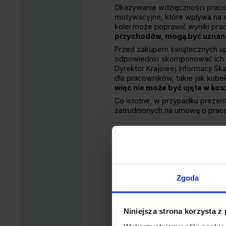
Okazywanie wdzięczności pracow
motywacyjne, które wpływa na e
kolei może poprawić wyniki pra
przychodów, mogą być uznane 
Przed zakupem świątecznych up
odpowiednio skomponować ich zaw
Dyrektor Krajowej Informacji S
dla pracowników, takie jak kubek
więc nie może być ujęte w kos
Co istotne, w przypadku preze
zatrudnionych na umowę o pracę
Prezenty świąt
przychodu
Rozliczenie wydatków na świąt
Zgoda
rozróżnienia między kosztami 
uzyskania przychodów, w przeci
świątecznych dla kontrahentów
Niniejsza strona korzysta z
Prezenty o charakterze repreze