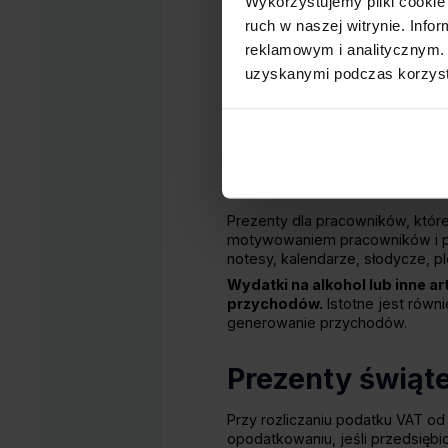
Wykorzystujemy pliki cookie 
klientów, niezależnie od obecn
rozdawane gadżety reklamowe, ta
ruch w naszej witrynie. Inf
mogą zostać uznane za koszty 
reklamowym i analitycznym. 
Kluczowym kryterium jest tutaj n
uzyskanymi podczas korzysta
(reklama), czy budowaniu wizeru
Jakie rodzaje 
w kosztach?
Prezenty dla pracowników, któr
motywowaniem pracowników i po
notesy, kalendarze, słodycze, p
Wydatki na alkohol lub inne a
przychodów.
Istotne jest równ
generowanie przychodów.
Prezenty świąt
Przy rozliczaniu podatku VAT o
opodatkowaniu, jeśli przedsiębi