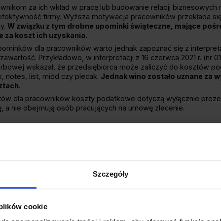
nikom za ich wkład w pracę lub budowanie relacji biznesowych m
fektywność firmy. Wyższa motywacja pracowników przekłada się 
cy.
W związku z tym drobne upominki świąteczne, mające poś
za koszt ich uzyskania.
ominków dla pracowników warto jednak zapoznać się z interpret
artość. Przykładowo, w interpretacji z 16 czerwca 2021 r. (nr 01
karbowej wskazał, że przedsiębiorca może zaliczyć do kosztów p
, notes, list, miód czy plecak.
Jednak wino zostało uznane za w
ztach.
ntów dla pracowników koszty podatkowe dotyczą wyłącznie prez
, a nie obejmują osób pracujących na umowę zlecenie.
eczne dla kontrahentów a koszt
eczne prezenty dla kontrahentów w kosztach uzyskania przychod
Szczegóły
reprezentacji a kosztami reklamy.
Koszty poniesione na reprez
wieństwie do kosztów poniesionych na reklamę. Jak to się ma do
?
 plików cookie
ntacyjnym, takie jak eleganckie i kosztowne upominki wręczane 