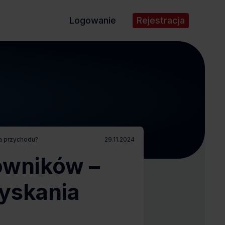
Logowanie
Rejestracja
ia przychodu?
29.11.2024
owników –
zyskania