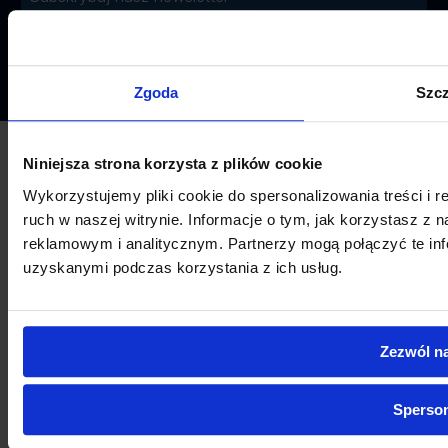
Wyrażam zgodę na otrzymywanie od Asistwork Sp. z o.o. treści
marketingowych...
Rozwiń
>
Zgoda
Szcz
Niniejsza strona korzysta z plików cookie
Wykorzystujemy pliki cookie do spersonalizowania treści i 
ruch w naszej witrynie. Informacje o tym, jak korzystasz z
reklamowym i analitycznym. Partnerzy mogą połączyć te inf
uzyskanymi podczas korzystania z ich usług.
Zezwól n
Sperson