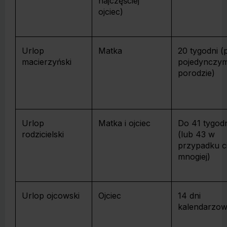
najczęściej
ojciec)
Urlop
Matka
20 tygodni (
macierzyński
pojedynczy
porodzie)
Urlop
Matka i ojciec
Do 41 tygodn
rodzicielski
(lub 43 w
przypadku c
mnogiej)
Urlop ojcowski
Ojciec
14 dni
kalendarzo