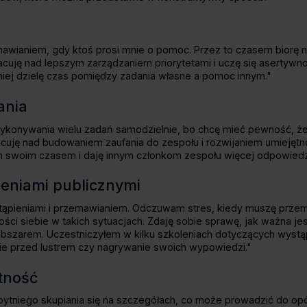
mawianiem, gdy ktoś prosi mnie o pomoc. Przez to czasem biorę 
acuję nad lepszym zarządzaniem priorytetami i uczę się asertywnoś
wniej dzielę czas pomiędzy zadania własne a pomoc innym."
ania
ykonywania wielu zadań samodzielnie, bo chcę mieć pewność, że
acuję nad budowaniem zaufania do zespołu i rozwijaniem umiejętn
 swoim czasem i daję innym członkom zespołu więcej odpowiedzi
ieniami publicznymi
tąpieniami i przemawianiem. Odczuwam stres, kiedy muszę przem
ci siebie w takich sytuacjach. Zdaję sobie sprawę, jak ważna je
obszarem. Uczestniczyłem w kilku szkoleniach dotyczących wystąp
enie przed lustrem czy nagrywanie swoich wypowiedzi."
tność
ytniego skupiania się na szczegółach, co może prowadzić do opó