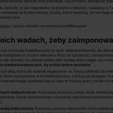
nstruktywny sposób oraz pokazuje, czy potrafisz zarządzać sobą
ć.
Sposób, w jaki odpowiesz na pytanie o słabości, świadczy o Tw
mówienia na trudne tematy. Osoby, które twierdzą, że nie mają 
autentyczne.
 pracy
i zacznij chodzić na rozmowy kwalifikacyjne!
oich wadach, żeby zaimponowa
zas rozmowy kwalifikacyjnej to dość delikatna kwestia, ale do
kandydata w oczach rekrutera. Klucz to szczerość, świadomość
 taki sposób, by ukazać siebie jako osobę, która ciągle się rozwi
h niedoskonałościach, by zrobić dobre wrażenie.
 czyli taką, która nie wpłynie negatywnie na Twoją zdolność do 
, które są kluczowe w kontekście pracy, o którą się ubiegasz. Pr
warunkowego stawiania się na czas w miejscu pracy może od ra
dnych słabych stron.
Przesadna pewność siebie i brak samokryt
zeciwnie. Bycie nieświadomym obszarów, nad którymi powinniśm
i.
woją słabą stroną.
Kluczową częścią odpowiedzi na to pytanie j