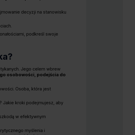
ejmowanie decyzji na stanowisku
ciach.
konałościami, podkreśl swoje
ka?
potykanych. Jego celem wbrew
ego osobowości, podejścia do
owości. Osoba, która jest
? Jakie kroki podejmujesz, aby
zeszkodą w efektywnym
krytycznego myślenia i