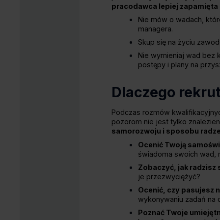
pracodawca lepiej zapamięta
Nie mów o wadach, któr
managera.
Skup się na życiu zawod
Nie wymieniaj wad bez k
postępy i plany na przys
Dlaczego rekrut
Podczas rozmów kwalifikacyjnyc
pozorom nie jest tylko znalezi
samorozwoju i sposobu radze
Ocenić Twoją samośw
świadoma swoich wad, m
Zobaczyć, jak radzisz
je przezwyciężyć?
Ocenić, czy pasujesz 
wykonywaniu zadań na 
Poznać Twoje umiejętn