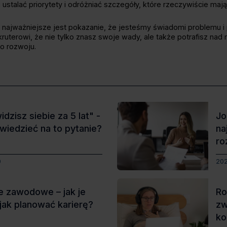
j ustalać priorytety i odróżniać szczegóły, które rzeczywiście maj
najważniejsze jest pokazanie, że jesteśmy świadomi problemu i
kruterowi, że nie tylko znasz swoje wady, ale także potrafisz nad
do rozwoju.
idzisz siebie za 5 lat" -
Jo
wiedzieć na to pytanie?
na
ro
an
0
20
e zawodowe – jak je
Ro
 jak planować karierę?
zw
ko