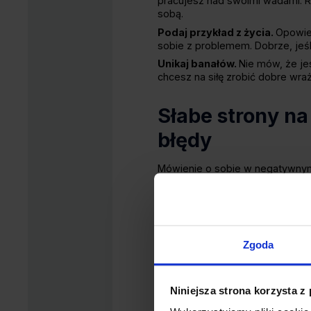
pracujesz nad swoimi wadami. R
sobą.
Podaj przykład z życia.
Opowied
sobie z problemem. Dobrze, jeśl
Unikaj banałów.
Nie mów, że je
chcesz na siłę zrobić dobre wra
Słabe strony na
błędy
Mówienie o sobie w negatywnym 
często powielają te same błędy.
Nie mów o wadach, kt
stanowisku.
Na przykła
Nie stosuj utartych fo
Zgoda
na coś bardziej unikaln
Nie mów o swoich nied
skup się na tym, jak pra
Niniejsza strona korzysta z
ujawniła.
Nie podchodź zbyt emo