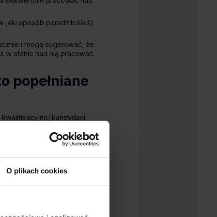
 konsekwentnie pracować nad
w jaki sposób poradziłeś(aś)
tucznie i mogą sugerować, że
ś w stanie nad nią pracować.
to popełniane
walifikacyjnej kandydaci
dawcy?
adań na konkretnym
ie wzbudzi zaufania.
 czy osobą zbyt ambitną. Postaw
O plikach cookies
andydatów.
isz o swoich słabych stronach,
uacją, w której Twoja wada się
 masz dystans do swoich