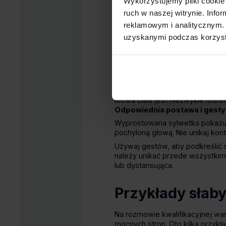
Wykorzystujemy pliki cookie 
słabości. Nie przytłacz
ruch w naszej witrynie. Inf
przykładów z życia za
reklamowym i analitycznym. 
Przygotuj się do odpo
uzyskanymi podczas korzysta
które nie są odpowiednio
zaprezentować podczas 
Słabe strony na
Mowa ciała jest niezwykle istotn
Odpowiednia postawa i gesty
Wyprostowana sylwetka pokazuje p
pochyloną głową. Nie unikaj ko
Używaj gestów, aby podkreślić s
należy unikać przede wszystki
lub dystansująca.
Przykłady słaby
Na rozmowie kwalifikacyjnej war
mocnych stron. Oto kilka przyk