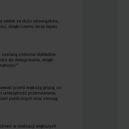
na siebie za dużo obowiązków,
ci, dzięki czemu teraz lepiej
 zostaną zrobione dokładnie
ości do delegowania, dzięki
alności."
awiać przed większą grupą, co
st umiejętność przemawiania,
ień publicznych oraz stosuję
źnień w realizacji większych