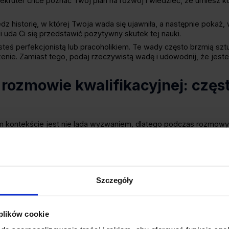
ekruter chce poznać Twój plan na rozwój i wiedzieć, że umiesz
z historię, w której Twoja wada się ujawniła, a następnie pokaż, 
i uda Ci się przedstawić pozytywny skutek tej nauki.
steś perfekcjonistą lub pracoholikiem. Te wady często brzmią sz
żenie. Zamiast tego, podaj rzeczywistą wadę i udowodnij, że jeste
 rozmowie kwalifikacyjnej: częs
kontekście jest nie lada wyzwaniem, dlatego podczas rozmowy k
 Czego unikać, aby nie zniechęcić do siebie potencjalnego praco
óre wykluczają Twoją możliwość efektywnego wykonywania z
d manager, który ma problem z zarządzaniem zespołem, w nikim n
rmułek i banałów
, takich jak bycie perfekcjonistą, pracoholikiem
Szczegóły
ego i autentycznego, co pozwoli Ci wyróżnić się spośród innych k
oskonałościach bez przykładu lub kontekstu.
Zawsze, gdy mów
cujesz nad danym zagadnieniem lub jak poradziłeś(aś) sobie z syt
 plików cookie
cjonalnie do tego pytania.
Twoja odpowiedź musi pokazać, że