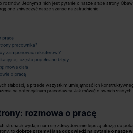
o rozmów. Jednym z nich jest pytanie o nasze słabe strony. Oba
gą one zniweczyć nasze szanse na zatrudnienie.
o pracę
strony pracownika?
by zaimponować rekruterowi?
ikacyjnej: często popełniane błędy
cę: mowa ciała
mowie o pracę
 słabości, a przede wszystkim umiejętność ich konstruktywneg
ażenia na potencjalnym pracodawcy. Jak mówić o swoich słabych
strony: rozmowa o pracę
h stronach wydaje nam się zdecydowanie lepszą okazją do poka
rony, to
dobrze przemyślana odpowiedź na pytanie o nasze w