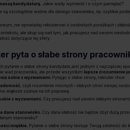
 naszą kandydaturę.
Jakie wady wymienić i o czym pamiętać?
e są szczególnie ważne dla danego stanowiska, np. szybkie pod
owym, nie opowiadaj rekruterowi o osobistych porażkach i słaboś
ontekstu, ale skup się nad tym, jak pracujesz nad swoimi niedos
złość dotyczące tej sfery.
er pyta o słabe strony pracowni
h pytanie o słabe strony kandydata jest jednym z najczęściej s
enie wad pracownika, ale przede wszystkim
lepsze zrozumienie j
nia sobie z wyzwaniami.
Pytając o słabe strony, rekruter chce:
iadomość
, czyli rozumienie mocnych i słabych stron swojej osob
a większe szanse na ich poprawę.
 sobie z wyzwaniami.
Czy pracujesz nad swoimi słabymi stronami
na dane stanowisko.
Czy dana słabość nie będzie zbyt dużą pr
danym stanowisku?
ości miękkie.
Pytanie o słabe strony testuje Twoją zdolność do 