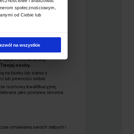
ołecznościowe i analizować
Trzymaj się konkretów i
artnerom społecznościowym,
anymi od Ciebie lub
dzić do mówienia o wadach,
ze i jak chcesz je
ezwól na wszystkie
e słabe i mocne strony.
Twojej osoby.
ę na biurku lub stania z
i lub pewności siebie.
cie rozmowy kwalifikacyjnej
odebrane jako postawa obronna
dczas omawiania swoich słabych i