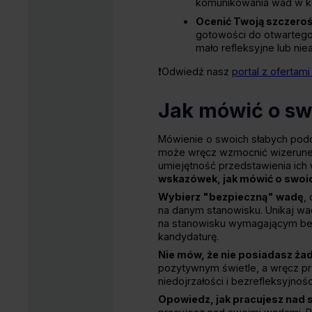
komunikowania wad w ko
Ocenić Twoją szczeroś
gotowości do otwartego 
mało refleksyjne lub nie
❗Odwiedź nasz
portal z ofertami
Jak mówić o sw
Mówienie o swoich słabych podc
może wręcz wzmocnić wizerunek 
umiejętność przedstawienia ich w
wskazówek, jak mówić o swoic
Wybierz "bezpieczną" wadę
,
na danym stanowisku. Unikaj wad
na stanowisku wymagającym bez
kandydaturę.
Nie mów, że nie posiadasz ża
pozytywnym świetle, a wręcz pr
niedojrzałości i bezrefleksyjnośc
Opowiedz, jak pracujesz nad s