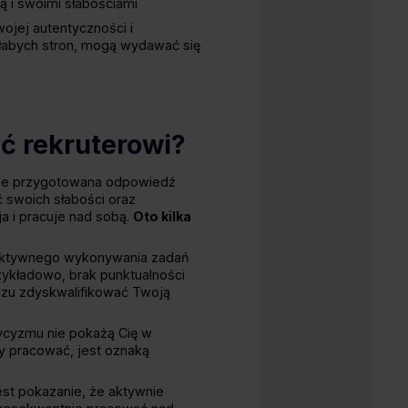
 i swoimi słabościami
ojej autentyczności i
słabych stron, mogą wydawać się
ć rekruterowi?
brze przygotowana odpowiedź
 swoich słabości oraz
ja i pracuje nad sobą.
Oto kilka
efektywnego wykonywania zadań
zykładowo, brak punktualności
zu zdyskwalifikować Twoją
ycyzmu nie pokażą Cię w
y pracować, jest oznaką
est pokazanie, że aktywnie