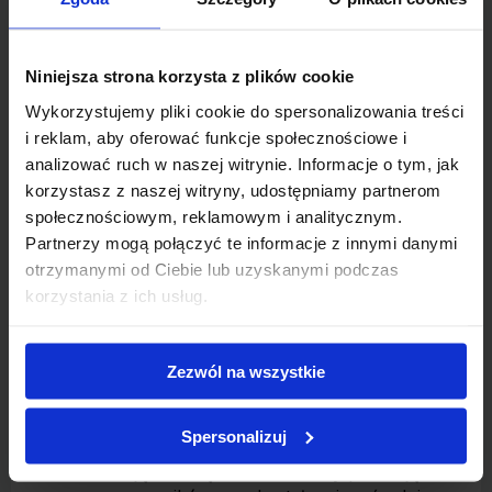
Jak zwiększyć swoje szanse na wyższe
zarobki?
Podniesienie zarobków w branży produkcyjnej
Niniejsza strona korzysta z plików cookie
wymaga odpowiedniego podejścia i
Wykorzystujemy pliki cookie do spersonalizowania treści
zaangażowania. Oto kilka sprawdzonych
i reklam, aby oferować funkcje społecznościowe i
sposobów, które mogą zwiększyć Twoje szanse
analizować ruch w naszej witrynie. Informacje o tym, jak
na lepsze wynagrodzenie.
korzystasz z naszej witryny, udostępniamy partnerom
Zdobądź dodatkowe kwalifikacje
społecznościowym, reklamowym i analitycznym.
Partnerzy mogą połączyć te informacje z innymi danymi
Ukończ kursy techniczne, np. obsługi
otrzymanymi od Ciebie lub uzyskanymi podczas
maszyn CNC, spawania czy
korzystania z ich usług.
programowania robotów przemysłowych.
Postaraj się o certyfikaty, takie jak
uprawnienia na wózki widłowe, SEP czy
Zezwól na wszystkie
operatora maszyn
.
Rozważ ukończenie szkoły zawodowej lub
Spersonalizuj
technikum w specjalizacji powiązanej z
Twoją branżą. Niektóre firmy premiują