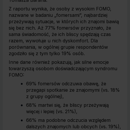
Tomasza Barana.
Z raportu wynika, że osoby z wysokim FOMO,
nazwane w badaniu „fomersami”, najbardziej
przeżywają sytuacje, w których ich znajomi bawią
się bez nich. Aż 77% fomersów przyznało, że
sama świadomość, że ich bliscy spędzają czas
razem, wywołuje u nich dyskomfort. Dla
porównania, w ogólnej grupie respondentów
zgodziło się z tym tylko 19% osób.
Inne dane również pokazują, jak silne emocje
towarzyszą osobom doświadczającym syndromu
FOMO:
69% fomersów odczuwa obawę, że
przegapi spotkanie ze znajomymi (vs. 18%
z grupy ogólnej),
68% martwi się, że bliscy przeżywają
więcej i lepiej (vs. 21%),
66% ma podobne odczucia względem
dalszych znajomych lub obcych (vs. 19%),