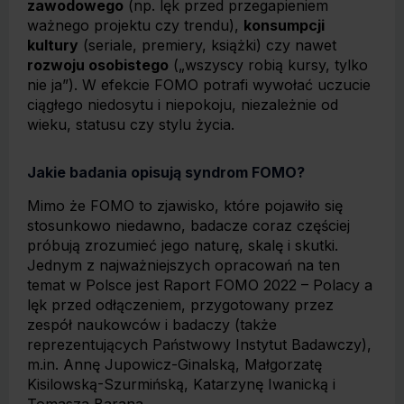
zawodowego
(np. lęk przed przegapieniem
ważnego projektu czy trendu),
konsumpcji
kultury
(seriale, premiery, książki) czy nawet
rozwoju osobistego
(„wszyscy robią kursy, tylko
nie ja”). W efekcie FOMO potrafi wywołać uczucie
ciągłego niedosytu i niepokoju, niezależnie od
wieku, statusu czy stylu życia.
Jakie badania opisują syndrom FOMO?
Mimo że FOMO to zjawisko, które pojawiło się
stosunkowo niedawno, badacze coraz częściej
próbują zrozumieć jego naturę, skalę i skutki.
Jednym z najważniejszych opracowań na ten
temat w Polsce jest Raport FOMO 2022 – Polacy a
lęk przed odłączeniem, przygotowany przez
zespół naukowców i badaczy (także
reprezentujących Państwowy Instytut Badawczy),
m.in. Annę Jupowicz-Ginalską, Małgorzatę
Kisilowską-Szurmińską, Katarzynę Iwanicką i