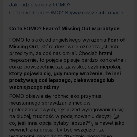
Jak radzić sobie z FOMO?
Co to syndrom FOMO? Najważniejsze informacje
Co to FOMO? Fear of Missing Out w praktyce
FOMO to skrót od angielskiego wyrażenia
Fear of
Missing Out
, które dosłownie oznacza „strach
przed tym, że coś nas omija”. Chociaż brzmi
niepozornie, to pojęcie opisuje bardzo konkretne i
coraz powszechniejsze zjawisko, czyli
niepokój,
który pojawia się, gdy mamy wrażenie, że inni
przeżywają coś lepszego, ciekawszego lub
ważniejszego niż my
.
FOMO objawia się różnie: jako przymus
nieustannego sprawdzania mediów
społecznościowych, lęk przed wylogowaniem się
na dłużej, trudność w podejmowaniu decyzji („a
co, jeśli inna opcja byłaby lepsza?”), a nawet jako
wewnętrzna presja, by być wszędzie i ze
wszystkimi, mimo że to fizycznie niemożliwe.