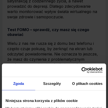
satysfakcję z codziennego życia, a nawet
prowadzić do depresji. Dlatego zdecydowanie
warto monitorować wpływ świata wirtualnego na
swoje zdrowie i samopoczucie.
Test FOMO – sprawdź, czy masz się czego
obawiać
Wielu z nas nie rusza się z domu bez telefonu i
często czuje pokusę, by zerknąć na ekran lub
odczytać powiadomienie. Nie oznacza to jeszcze,
że masz do czynienia z problematycznym
syndromem pominięcia, choć niewątpliwie wato
zachować czujność. Jeśli chcesz sprawdzić, czy
FOMO rzeczywiście ma wpływ na Twoje życie,
odpowiedz na poniższe pytania „tak” lub „nie”:
Zgoda
Szczegóły
O plikach cookies
Obawiam się, że inni (np. znajomi, ludzie z
branży) mają więcej satysfakcjonujących
doświadczeń niż ja. (TAK/NIE)
Niniejsza strona korzysta z plików cookie
Czuję niepokój, gdy widzę, że moi znajomi