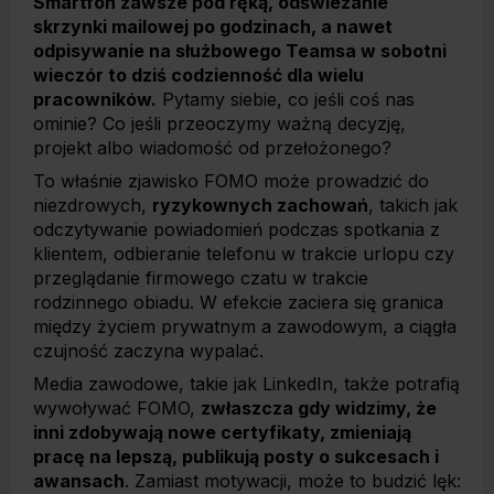
Smartfon zawsze pod ręką, odświeżanie
skrzynki mailowej po godzinach, a nawet
odpisywanie na służbowego Teamsa w sobotni
wieczór to dziś codzienność dla wielu
pracowników.
Pytamy siebie, co jeśli coś nas
ominie? Co jeśli przeoczymy ważną decyzję,
projekt albo wiadomość od przełożonego?
To właśnie zjawisko FOMO może prowadzić do
niezdrowych,
ryzykownych zachowań
, takich jak
odczytywanie powiadomień podczas spotkania z
klientem, odbieranie telefonu w trakcie urlopu czy
przeglądanie firmowego czatu w trakcie
rodzinnego obiadu. W efekcie zaciera się granica
między życiem prywatnym a zawodowym, a ciągła
czujność zaczyna wypalać.
Media zawodowe, takie jak LinkedIn, także potrafią
wywoływać FOMO,
zwłaszcza gdy widzimy, że
inni zdobywają nowe certyfikaty, zmieniają
pracę na lepszą, publikują posty o sukcesach i
awansach
. Zamiast motywacji, może to budzić lęk: