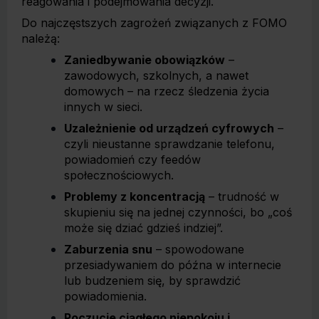
reagowania i podejmowania decyzji.
Do najczęstszych zagrożeń związanych z FOMO
należą:
Zaniedbywanie obowiązków
–
zawodowych, szkolnych, a nawet
domowych – na rzecz śledzenia życia
innych w sieci.
Uzależnienie od urządzeń cyfrowych
–
czyli nieustanne sprawdzanie telefonu,
powiadomień czy feedów
społecznościowych.
Problemy z koncentracją
– trudność w
skupieniu się na jednej czynności, bo „coś
może się dziać gdzieś indziej”.
Zaburzenia snu
– spowodowane
przesiadywaniem do późna w internecie
lub budzeniem się, by sprawdzić
powiadomienia.
Poczucie ciągłego niepokoju i