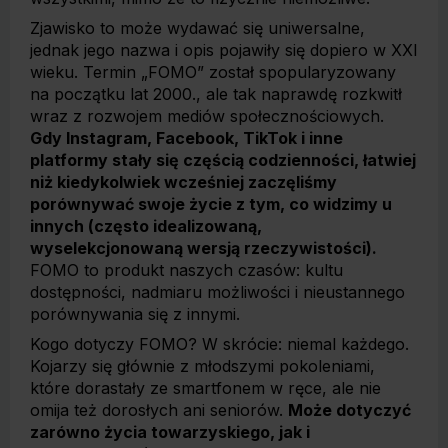
Zjawisko to może wydawać się uniwersalne,
jednak jego nazwa i opis pojawiły się dopiero w XXI
wieku. Termin „FOMO” został spopularyzowany
na początku lat 2000., ale tak naprawdę rozkwitł
wraz z rozwojem mediów społecznościowych.
Gdy Instagram, Facebook, TikTok i inne
platformy stały się częścią codzienności, łatwiej
niż kiedykolwiek wcześniej zaczęliśmy
porównywać swoje życie z tym, co widzimy u
innych (często idealizowaną,
wyselekcjonowaną wersją rzeczywistości).
FOMO to produkt naszych czasów: kultu
dostępności, nadmiaru możliwości i nieustannego
porównywania się z innymi.
Kogo dotyczy FOMO? W skrócie: niemal każdego.
Kojarzy się głównie z młodszymi pokoleniami,
które dorastały ze smartfonem w ręce, ale nie
omija też dorosłych ani seniorów.
Może dotyczyć
zarówno życia towarzyskiego, jak i