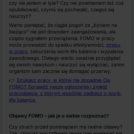
czy nie jestem w tyle? Czy nie powinienem też coś
opublikować, czymś się pochwalić, czegoś się
nauczyć?
Warto pamiętać, że ciągła pogoń za „byciem na
bieżąco” nie jest dowodem zaangażowania, ale
często sygnałem przeciążenia. FOMO w pracy
może prowadzić do spadku efektywności,
stresu
w pracy
, zaburzenia work-life balance i wypalenia
zawodowego. Dlatego warto uważnie przyglądać
się swoim nawykom i nauczyć się wyłączać, zanim
organizm sam zacznie się domagać przerwy.
👉
Szukasz pracy, w której nie dopadnie Cię
FOMO? Sprawdź nasze ogłoszenia i znajdź
pracodawcę, z którym wspólnie zadbasz o work-
life balance.
Objawy FOMO – jak je u siebie rozpoznać?
Czy strach przed pominięciem ma realne objawy?
Tak, chociaż początkowo mogą one wydawać się