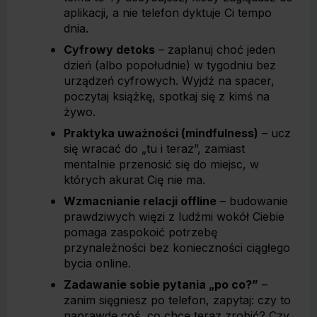
aplikacji, a nie telefon dyktuje Ci tempo
dnia.
Cyfrowy detoks
– zaplanuj choć jeden
dzień (albo popołudnie) w tygodniu bez
urządzeń cyfrowych. Wyjdź na spacer,
poczytaj książkę, spotkaj się z kimś na
żywo.
Praktyka uważności (mindfulness)
– ucz
się wracać do „tu i teraz”, zamiast
mentalnie przenosić się do miejsc, w
których akurat Cię nie ma.
Wzmacnianie relacji offline
– budowanie
prawdziwych więzi z ludźmi wokół Ciebie
pomaga zaspokoić potrzebę
przynależności bez konieczności ciągłego
bycia online.
Zadawanie sobie pytania „po co?”
–
zanim sięgniesz po telefon, zapytaj: czy to
naprawdę coś, co chcę teraz zrobić? Czy