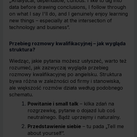
„Analytical, dependable, curious. I like to dig into
data before drawing conclusions, I follow through
on what I say I'll do, and I genuinely enjoy learning
new things – especially at the intersection of
technology and business”.
Przebieg rozmowy kwalifikacyjnej – jak wygląda
struktura?
Wiedząc, jakie pytania możesz usłyszeć, warto też
rozumieć, jak zazwyczaj wygląda przebieg
rozmowy kwalifikacyjnej po angielsku. Struktura
bywa różna w zależności od firmy i stanowiska,
ale większość rozmów działa według podobnego
schematu.
Powitanie i small talk
– kilka zdań na
rozgrzewkę, pytanie o dojazd lub coś
neutralnego. Bądź uprzejmy i naturalny.
Przedstawienie siebie
– tu pada „Tell me
about yourself”.