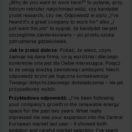
„Why do you want to work here?” to pytanie, przy
którym rekruter natychmiast widzi, czy kandydat
zrobił research, czy nie. Odpowiedź w stylu „I've
heard it's a great company to work for” albo „I
just want this job” to sygnał, że kandydat nie jest
szczególnie zainteresowany – po prostu szuka
zatrudnienia gdziekolwiek.
Jak to zrobić dobrze:
Pokaż, że wiesz, czym
zajmuje się dana firma, co ją wyróżnia i dlaczego
konkretnie ona jest dla Ciebie interesująca. Połącz
to ze swoją ścieżką zawodową i ambicjami. Niech
odpowiedź brzmi jak logiczna konsekwencja
Twojego dotychczasowego doświadczenia – nie jak
przypadkowy wybór.
Przykładowa odpowiedź:
„I've been following
your company's growth in the renewable energy
space for the past two years. What really
impressed me was your expansion into the Central
European market last year – it showed both
ambition and careful market selection. I've spent