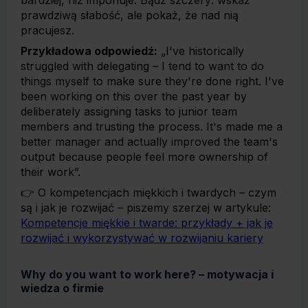
bardziej, niż imponuje. Bądź szczery: wskaż
prawdziwą słabość, ale pokaż, że nad nią
pracujesz.
Przykładowa odpowiedź:
„I've historically
struggled with delegating – I tend to want to do
things myself to make sure they're done right. I've
been working on this over the past year by
deliberately assigning tasks to junior team
members and trusting the process. It's made me a
better manager and actually improved the team's
output because people feel more ownership of
their work”.
👉 O kompetencjach miękkich i twardych – czym
są i jak je rozwijać – piszemy szerzej w artykule:
Kompetencje miękkie i twarde: przykłady + jak je
rozwijać i wykorzystywać w rozwijaniu kariery
Why do you want to work here? – motywacja i
wiedza o firmie