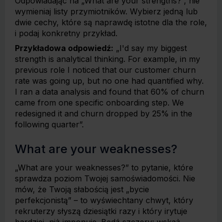
Odpowiadając na „What are your strengths?”, nie
wymieniaj listy przymiotników. Wybierz jedną lub
dwie cechy, które są naprawdę istotne dla the role,
i podaj konkretny przykład.
Przykładowa odpowiedź:
„I'd say my biggest
strength is analytical thinking. For example, in my
previous role I noticed that our customer churn
rate was going up, but no one had quantified why.
I ran a data analysis and found that 60% of churn
came from one specific onboarding step. We
redesigned it and churn dropped by 25% in the
following quarter”.
What are your weaknesses?
„What are your weaknesses?” to pytanie, które
sprawdza poziom Twojej samoświadomości. Nie
mów, że Twoją słabością jest „bycie
perfekcjonistą” – to wyświechtany chwyt, który
rekruterzy słyszą dziesiątki razy i który irytuje