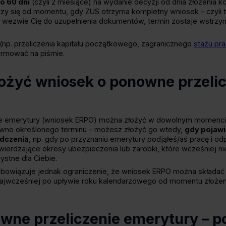
o 60 dni
(czyli 2 miesiące) na wydanie decyzji od dnia złożeni
liczy się od momentu, gdy ZUS otrzyma kompletny wniosek – czyli t
wezwie Cię do uzupełnienia dokumentów, termin zostaje wstrzyma
(np. przeliczenia kapitału początkowego, zagranicznego
stażu pr
formować na piśmie.
ożyć wniosek o ponowne przelic
e emerytury (wniosek ERPO) można złożyć w dowolnym momenci
tywno określonego terminu – możesz złożyć go wtedy,
gdy pojawi
dczenia
, np. gdy po przyznaniu emerytury podjąłeś/aś pracę i od
erdzające okresy ubezpieczenia lub zarobki, które wcześniej nie
ystne dla Ciebie.
obowiązuje jednak ograniczenie, że wniosek ERPO można składać 
ajwcześniej po upływie roku kalendarzowego od momentu złożen
wne przeliczenie emerytury – 