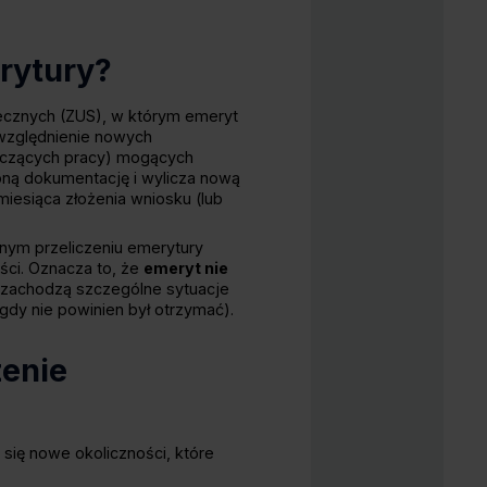
rytury?
ecznych (ZUS), w którym emeryt
względnienie nowych
tyczących pracy) mogących
ną dokumentację i wylicza nową
iesiąca złożenia wniosku (lub
nym przeliczeniu emerytury
ści. Oznacza to, że
emeryt nie
 zachodzą szczególne sytuacje
gdy nie powinien był otrzymać).
zenie
się nowe okoliczności, które