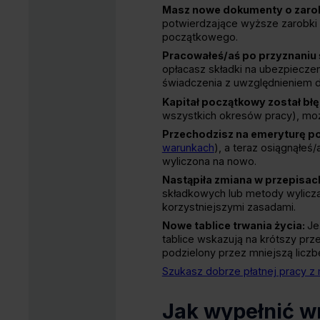
Masz nowe dokumenty o zaro
potwierdzające wyższe zarobki l
początkowego.
Pracowałeś/aś po przyznaniu 
opłacasz składki na ubezpieczen
świadczenia z uwzględnieniem 
Kapitał początkowy został błę
wszystkich okresów pracy), moż
Przechodzisz na emeryturę p
warunkach
), a teraz osiągnąłe
wyliczona na nowo.
Nastąpiła zmiana w przepisac
składkowych lub metody wylicza
korzystniejszymi zasadami.
Nowe tablice trwania życia:
Je
tablice wskazują na krótszy prz
podzielony przez mniejszą licz
Szukasz dobrze płatnej pracy z 
Jak wypełnić w