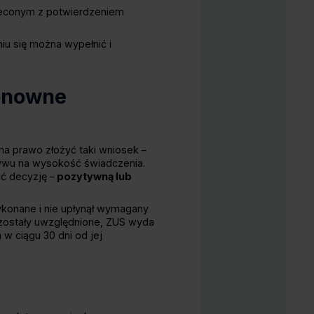
oleconym z potwierdzeniem
iu się można wypełnić i
onowne
a prawo złożyć taki wniosek –
pływu na wysokość świadczenia.
ć decyzję –
pozytywną lub
wykonane i nie upłynął wymagany
 zostały uwzględnione, ZUS wyda
 ciągu 30 dni od jej