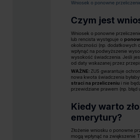
Wniosek o ponowne przeliczenie
Czym jest wnio
Wniosek o ponowne przeliczeni
lub rencista występuje o
ponown
okoliczności (np. dodatkowych 
wpłynąć na podwyższenie wysok
wysokość świadczenia. Jeśli jes
od daty wskazanej przez przepi
WAŻNE:
ZUS gwarantuje ochron
nowa kwota świadczenia byłaby 
straci na przeliczeniu
i nie bę
przewidziane prawem (np. błąd u
Kiedy warto zł
emerytury?
Złożenie wniosku o ponowne prz
mogą wpłynąć na zwiększenie Tw