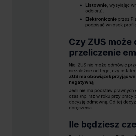
Listownie
, wysyłając w
odbioru).
Elektronicznie
przez Pl
podpisać wniosek profi
Czy ZUS może 
przeliczenie e
Nie. ZUS nie może odmówić przy
niezależnie od tego, czy ostate
ZUS ma obowiązek przyjąć wn
negatywną
.
Jeśli nie ma podstaw prawnych d
czas (np. raz w roku przy pracy
decyzję odmowną. Od tej decyzj
doręczenia.
Ile będziesz cz