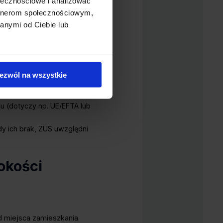
ołecznościowe i analizować
otwierdzenia zatrudnienia,
artnerom społecznościowym,
archiwów, dokumenty
rdzające okresy pobierania
anymi od Ciebie lub
dnienia, umowy o pracę i
rania świadczeń, np. zasiłku
ezwól na wszystkie
u (dotyczy np. UE/EFTA lub
y ich brak, ZUS uwzględni
okości
 miejsca zamieszkania.