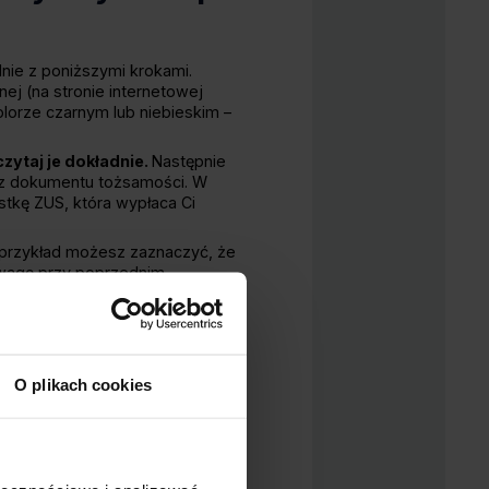
dnie z poniższymi krokami.
ej (na stronie internetowej
kolorze czarnym lub niebieskim –
zytaj je dokładnie.
Następnie
e z dokumentu tożsamości. W
stkę ZUS, która wypłaca Ci
 przykład możesz zaznaczyć, że
uwagę przy poprzednim
iczności, wybierasz sposób, w
datę i składając swój podpis.
O plikach cookies
osku?
odpowiednie dokumenty