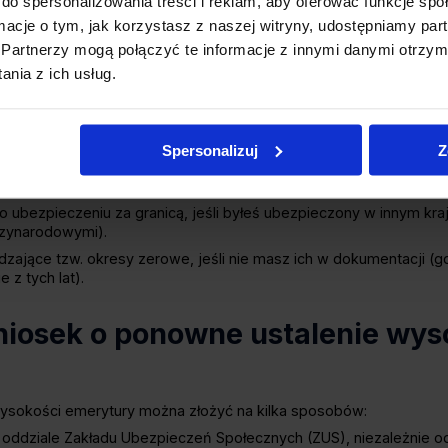
do spersonalizowania treści i reklam, aby oferować funkcje sp
nne dokumenty potwierdzające dodatkowe okresy składkowe (np. p
ormacje o tym, jak korzystasz z naszej witryny, udostępniamy p
aświadczenie wojskowej komendy uzupełnień, zaświadczenia z 
wojskową, legitymacje związków zawodowych, dokumenty potwie
Partnerzy mogą połączyć te informacje z innymi danymi otrzym
 czy prowadzenia działalności pozarolniczej).
nia z ich usług.
ach z nowych lub wcześniej nieudokumentowanych okresów zatru
kresy nieskładkowe (zaświadczenia potwierdzające okresy pobie
Spersonalizuj
Z
d dzieckiem, studiów wyższych sprzed 1999 roku).
iu składek na ubezpieczenia społeczne.
 ubezpieczeniu za granicą, jeśli byłeś ubezpieczony w innym kraj
zynarodowymi).
zające tzw. okresy zerowe, jeśli nie masz ich w dokumentacji (gd
 z tych lat).
niosek o ponowne ustalenie wys
ysokości emerytury można złożyć na kilka sposobów:
ddziale Zakładu Ubezpieczeń Społecznych (ZUS), niezależnie od