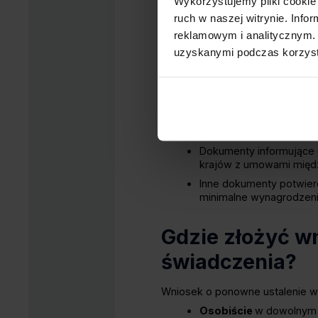
Wykorzystujemy pliki cookie 
Świadectwa pracy
lub i
ruch w naszej witrynie. Inf
książeczka wojskowa, z
potwierdzające służbę 
reklamowym i analitycznym. 
zasiłku dla bezrobotnych
uzyskanymi podczas korzysta
Zaświadczenia o zarobk
aneksy do nich.
Dokumenty wykazujące o
chorobowego, opieki na
Zaświadczenia o opłacan
Dokumenty informujące o
krajów z umowami międ
Inne dokumenty potwierd
minimalne wynagrodzenie
Gdzie złożyć w
świadczenia?
Wniosek o ponowne ustalenie w
Osobiście
w dowolnym o