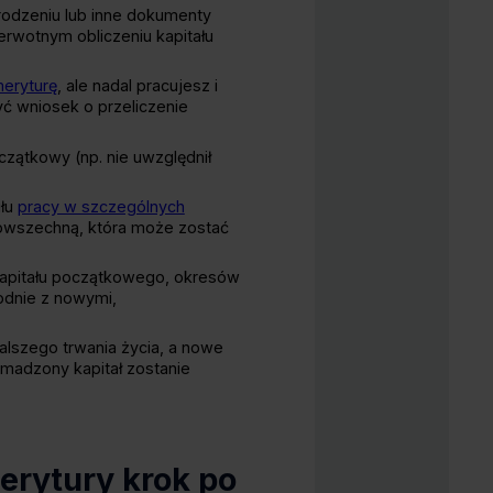
rodzeniu lub inne dokumenty
erwotnym obliczeniu kapitału
eryturę
, ale nadal pracujesz i
yć wniosek o przeliczenie
czątkowy (np. nie uwzględnił
ułu
pracy w szczególnych
powszechną, która może zostać
kapitału początkowego, okresów
odnie z nowymi,
dalszego trwania życia, a nowe
omadzony kapitał zostanie
erytury krok po