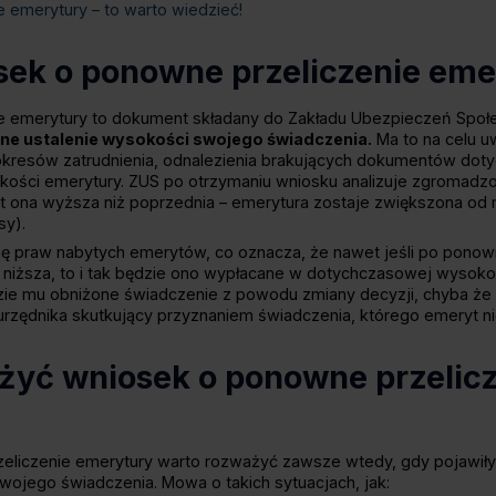
 emerytury – to warto wiedzieć!
sek o ponowne przeliczenie eme
e emerytury to dokument składany do Zakładu Ubezpieczeń Społ
e ustalenie wysokości swojego świadczenia.
Ma to na celu u
okresów zatrudnienia, odnalezienia brakujących dokumentów do
ości emerytury. ZUS po otrzymaniu wniosku analizuje zgromadzo
t ona wyższa niż poprzednia – emerytura zostaje zwiększona od m
sy).
ę praw nabytych emerytów, co oznacza, że nawet jeśli po ponow
niższa, to i tak będzie ono wypłacane w dotychczasowej wysoko
dzie mu obniżone świadczenie z powodu zmiany decyzji, chyba że
rzędnika skutkujący przyznaniem świadczenia, którego emeryt ni
ożyć wniosek o ponowne przelic
eliczenie emerytury warto rozważyć zawsze wtedy, gdy pojawiły 
ojego świadczenia. Mowa o takich sytuacjach, jak: