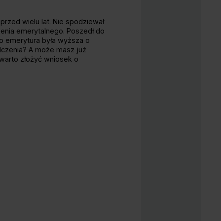
rzed wielu lat. Nie spodziewał
zenia emerytalnego. Poszedł do
ego emerytura była wyższa o
dczenia? A może masz już
 warto złożyć wniosek o