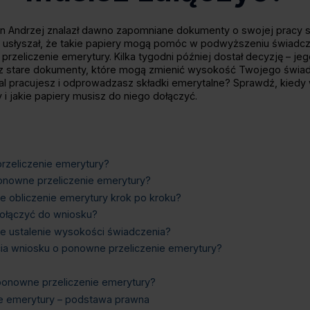
an Andrzej znalazł dawno zapomniane dokumenty o swojej pracy sp
ż usłyszał, że takie papiery mogą pomóc w podwyższeniu świadc
przeliczenie emerytury. Kilka tygodni później dostał decyzję – j
asz stare dokumenty, które mogą zmienić wysokość Twojego świa
dal pracujesz i odprowadzasz składki emerytalne? Sprawdź, kiedy
i jakie papiery musisz do niego dołączyć.
rzeliczenie emerytury?
onowne przeliczenie emerytury?
 obliczenie emerytury krok po kroku?
ołączyć do wniosku?
e ustalenie wysokości świadczenia?
a wniosku o ponowne przeliczenie emerytury?
ponowne przeliczenie emerytury?
e emerytury – podstawa prawna