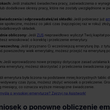
bkach:
Jeśli znalazłeś świadectwa pracy, zaświadczenia o wynag
ub dodatkowe okresy pracy, które nie zostały uwzględnione w pi
świadczenia i odprowadzałeś/aś składki:
Jeśli pobierasz już
em
ie społeczne, możesz co jakiś czas (najczęściej raz w roku) złoż
dodatkowych składek.
dnie obliczony:
Jeśli
ZUS
nieprawidłowo wyliczył Twój kapitał po
esz wnioskować o korektę i przeliczenie emerytury.
owszechną:
Jeśli przyznano Ci wcześniejszą emeryturę (np. z tyt
ś/aś powszechny wiek emerytalny, możesz przejść na emeryturę 
h:
Jeśli wprowadzono nowe przepisy dotyczące zasad ustalania 
nia emerytury, możesz skorzystać z przeliczenia świadczenia zg
śli emerytura była liczona na podstawie mniej korzystnych tablic 
ewidywany czas życia, możesz złożyć wniosek o przeliczenie. Gr
bę miesięcy, co oznacza wyższe miesięczne świadczenie.
myślą o wysokiej emeryturze? Zajrzyj na Asistwork!
niosek o ponowne obliczenie em