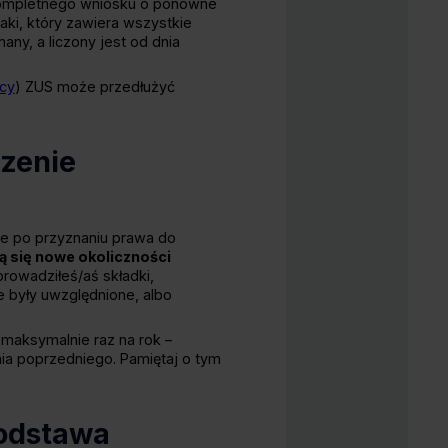
a kompletnego wniosku o ponowne
aki, który zawiera wszystkie
ny, a liczony jest od dnia
acy
) ZUS może przedłużyć
zenie
e po przyznaniu prawa do
ą się nowe okoliczności
prowadziłeś/aś składki,
 były uwzględnione, albo
maksymalnie raz na rok –
ia poprzedniego. Pamiętaj o tym
podstawa