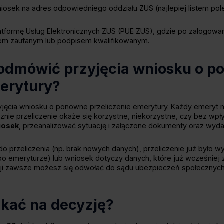
niosek na adres odpowiedniego oddziału ZUS (najlepiej listem p
atformę Usług Elektronicznych ZUS (PUE ZUS), gdzie po zalogowan
lem zaufanym lub podpisem kwalifikowanym.
odmówić przyjęcia wniosku o p
merytury?
jęcia wniosku o ponowne przeliczenie emerytury. Każdy emeryt m
cznie przeliczenie okaże się korzystne, niekorzystne, czy bez w
iosek
, przeanalizować sytuację i załączone dokumenty oraz wyda
o przeliczenia (np. brak nowych danych), przeliczenie już było 
 po emeryturze) lub wniosek dotyczy danych, które już wcześniej
i zawsze możesz się odwołać do sądu ubezpieczeń społecznych w
ekać na decyzję?