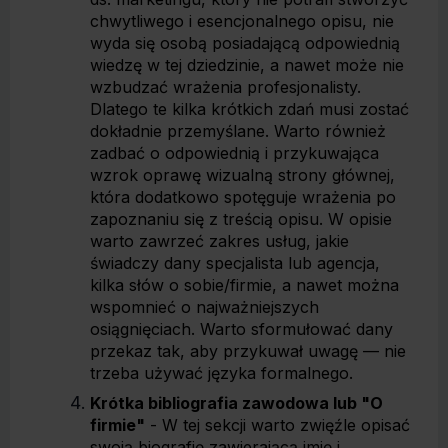
chwytliwego i esencjonalnego opisu, nie
wyda się osobą posiadającą odpowiednią
wiedzę w tej dziedzinie, a nawet może nie
wzbudzać wrażenia profesjonalisty.
Dlatego te kilka krótkich zdań musi zostać
dokładnie przemyślane. Warto również
zadbać o odpowiednią i przykuwająca
wzrok oprawę wizualną strony głównej,
która dodatkowo spotęguje wrażenia po
zapoznaniu się z treścią opisu. W opisie
warto zawrzeć zakres usług, jakie
świadczy dany specjalista lub agencja,
kilka słów o sobie/firmie, a nawet można
wspomnieć o najważniejszych
osiągnięciach. Warto sformułować dany
przekaz tak, aby przykuwał uwagę — nie
trzeba używać języka formalnego.
Krótka bibliografia zawodowa lub "O
firmie"
- W tej sekcji warto zwięźle opisać
swoją biografię zawierającą imię i