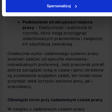
pracodawca może lepiej organizować
Spersonalizuj
zasoby i optymalizować koszty
operacyjne.
Podniesienie atrakcyjności miejsca
pracy
– Elastyczność i autonomia to
czynniki, które mogą przyciągnąć
utalentowanych pracowników i zwiększyć
ich satysfakcję zawodową.
Ostatecznie wybór zadaniowego systemu pracy
powinien zależeć od specyfiki stanowiska i
indywidualnych preferencji. Jeśli pracownik potrafi
dobrze zarządzać sobą w czasie i jasno określone
są oczekiwania względem zadań, ten model może
przynieść wiele korzyści zarówno jemu, jak i
pracodawcy.
Obowiązki stron przy zadaniowym czasie pracy
W związku z zadaniowym czasem pracy