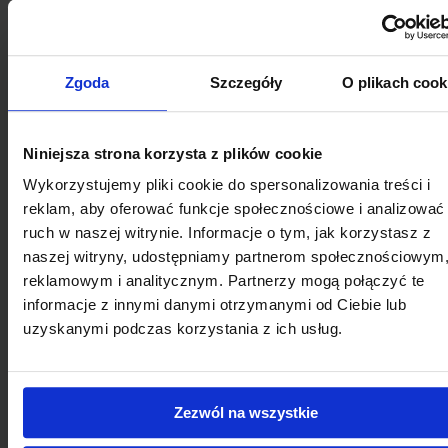
niektórych branżach brak ewidencji godzin
może utrudniać wykazanie nadgodzin lub
sprawiedliwe wynagradzanie pracowników.
Zgoda
Szczegóły
O plikach cook
Zadaniowy system pracy - zalety
Zwiększenie wydajności pracy
–
Niniejsza strona korzysta z plików cookie
Możliwość samodzielnego ustalania
harmonogramu sprawia, że pracownicy
Wykorzystujemy pliki cookie do spersonalizowania treści i
często działają bardziej efektywnie i
reklam, aby oferować funkcje społecznościowe i analizować
skupiają się na wynikach, a nie na
ruch w naszej witrynie. Informacje o tym, jak korzystasz z
„odsiedzeniu” godzin.
naszej witryny, udostępniamy partnerom społecznościowym
Większa elastyczność w planowaniu
reklamowym i analitycznym. Partnerzy mogą połączyć te
czasu pracy
– Zadaniowy system daje
informacje z innymi danymi otrzymanymi od Ciebie lub
możliwość dopasowania obowiązków do
uzyskanymi podczas korzystania z ich usług.
własnego rytmu pracy, co sprzyja
lepszemu wykorzystaniu energii i
koncentracji.
Zezwól na wszystkie
Korzyści dla zakładu pracy
– Dzięki
większej samodzielności pracowników,