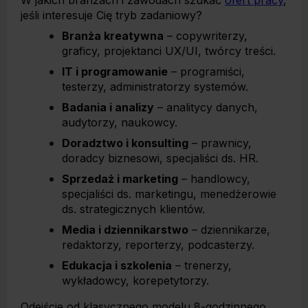
W jakich branżach i zawodach szukać
ofert pracy
,
jeśli interesuje Cię tryb zadaniowy?
Branża kreatywna
– copywriterzy,
graficy, projektanci UX/UI, twórcy treści.
IT i programowanie
– programiści,
testerzy, administratorzy systemów.
Badania i analizy
– analitycy danych,
audytorzy, naukowcy.
Doradztwo i konsulting
– prawnicy,
doradcy biznesowi, specjaliści ds. HR.
Sprzedaż i marketing
– handlowcy,
specjaliści ds. marketingu, menedżerowie
ds. strategicznych klientów.
Media i dziennikarstwo
– dziennikarze,
redaktorzy, reporterzy, podcasterzy.
Edukacja i szkolenia
– trenerzy,
wykładowcy, korepetytorzy.
Odejście od klasycznego modelu 8-godzinnego