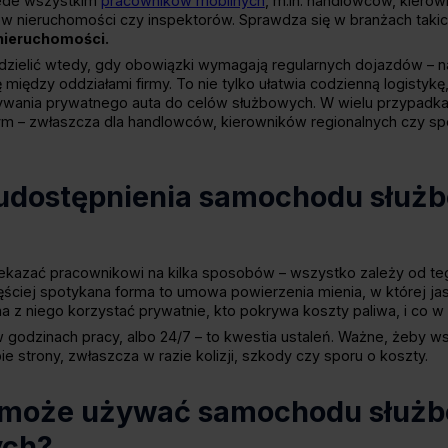
zede wszystkim
pracowników mobilnych
, m.in. handlowców, kierow
ów nieruchomości czy inspektorów. Sprawdza się w branżach takic
 nieruchomości.
ielić wtedy, gdy obowiązki wymagają regularnych dojazdów – na 
 między oddziałami firmy. To nie tylko ułatwia codzienną logistykę,
żywania prywatnego auta do celów służbowych. W wielu przypad
 – zwłaszcza dla handlowców, kierowników regionalnych czy spec
 udostępnienia samochodu służ
zać pracownikowi na kilka sposobów – wszystko zależy od tego
częściej spotykana forma to umowa powierzenia mienia, w której ja
a z niego korzystać prywatnie, kto pokrywa koszty paliwa, i co w 
godzinach pracy, albo 24/7 – to kwestia ustaleń. Ważne, żeby ws
ie strony, zwłaszcza w razie kolizji, szkody czy sporu o koszty.
 może używać samochodu służ
ych?