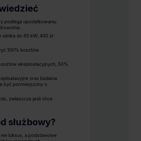
 wiedzieć
ry podlega opodatkowaniu
rowotne. ​
silnika do 60 kW; 400 zł
czyć 100% kosztów
kosztów eksploatacyjnych, 50%
ksploatacyjne oraz badania
oże być pomniejszony o
u, zwłaszcza jeśli chce
ód służbowy?
to nie luksus, a podstawowe