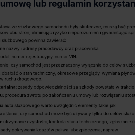
 umowę lub regulamin korzystan
stania ze służbowego samochodu były skuteczne, muszą być pre
sów obu stron, eliminując ryzyko nieporozumień i gwarantując sp
służbowego powinna zawierać:
ne nazwy i adresy pracodawcy oraz pracownika.​
del, numer rejestracyjny, numer VIN.​
lenie, czy samochód jest przeznaczony wyłącznie do celów służb
:
dbałość o stan techniczny, okresowe przeglądy, wymiana płynów
ów ruchu drogowego.​
erialna:
zasady odpowiedzialności za szkody powstałe w trakcie 
u:
procedura zwrotu po zakończeniu umowy lub rozwiązaniu stosu
nia auta służbowego warto uwzględnić elementy takie jak:
kreślenie, czy samochód może być używany tylko do celów służbo
a:
utrzymanie czystości, kontrola stanu technicznego, zgłaszanie us
sady pokrywania kosztów paliwa, ubezpieczenia, napraw.​