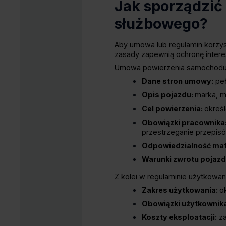
Jak sporządzić
służbowego?
Aby umowa lub regulamin korzy
zasady zapewnią ochronę intere
Umowa powierzenia samochodu 
Dane stron umowy:
peł
Opis pojazdu:
marka, mo
Cel powierzenia:
okreś
Obowiązki pracownika
przestrzeganie przepis
Odpowiedzialność mat
Warunki zwrotu pojazd
​Z kolei w regulaminie użytkowa
Zakres użytkowania:
o
Obowiązki użytkownik
Koszty eksploatacji:
za