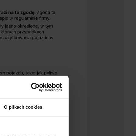
azi na to zgodę
. Zgoda ta
is w regulaminie firmy.
ły jasno określone, w tym
ektórych przypadkach
s użytkowania pojazdu w
 pojazdu, takie jak paliwo,
hodowa. Aby rozliczyć te koszty
iałalnością gospodarczą. W
 zaliczyć do kosztów
100%
 pojazdu (tzw. kilometrówki)
O plikach cookies
t używany zarówno do celów
o faktury, a VAT odliczyć w
wnież należy prowadzić