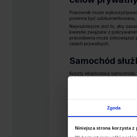
Pracownik może wykorzystywać
powinna być udokumentowana, na
Najważniejsze jest to, aby zas
kwestie związane z pokrywanie
pracodawca może zobowiązać p
celach prywatnych.
Samochód służb
Koszty eksploatacji samochodu 
naprawy, serwis, części zamien
w firmie jako koszty uzyskania
przypadku samochodów wykorzy
poniesionych wydatków i odl
oraz zgłoszenia auta do naczel
Zgoda
Jak rozliczyć udostępnienie s
służbowych, jak i prywatnych, t
50%
. Pozostałe 25% wydatków 
Niniejsza strona korzysta z
ewidencję przebiegu pojazdu, 
💡
Przeczytaj także:
Ile wynosz