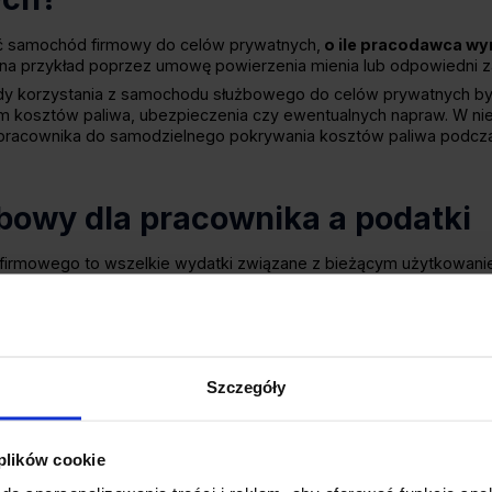
 samochód firmowy do celów prywatnych,
o ile pracodawca wyr
 przykład poprzez umowę powierzenia mienia lub odpowiedni zap
ady korzystania z samochodu służbowego do celów prywatnych by
m kosztów paliwa, ubezpieczenia czy ewentualnych napraw. W ni
racownika do samodzielnego pokrywania kosztów paliwa podcza
owy dla pracownika a podatki
firmowego to wszelkie wydatki związane z bieżącym użytkowaniem
ne, ubezpieczenie, opłaty drogowe, parkingowe czy myjnia samoc
 przychodu, konieczne jest wykazanie związku tych wydatków z dz
stywanych wyłącznie do celów służbowych przedsiębiorca może
iczyć 100% VAT
, pod warunkiem prowadzenia ewidencji przebiegu
nika właściwego urzędu skarbowego.
Szczegóły
amochodu służbowego do celów prywatnych? Jeżeli samochód jes
o koszty eksploatacji można rozliczyć tylko w
75% wartości brutt
nie stanowi kosztów uzyskania przychodu. W takim przypadku ró
 plików cookie
aby udokumentować sposób użytkowania auta.
ą koszty zatrudnienia pracownika w Polsce?