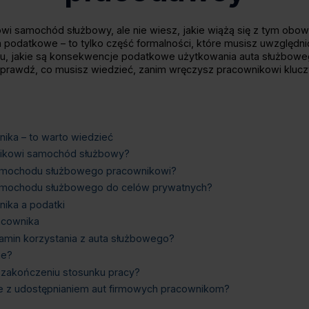
wi samochód służbowy, ale nie wiesz, jakie wiążą się z tym obo
a podatkowe – to tylko część formalności, które musisz uwzględnić
u, jakie są konsekwencje podatkowe użytkowania auta służboweg
Sprawdź, co musisz wiedzieć, zanim wręczysz pracownikowi klucz
ika – to warto wiedzieć
wnikowi samochód służbowy?
samochodu służbowego pracownikowi?
mochodu służbowego do celów prywatnych?
ika a podatki
acownika
amin korzystania z auta służbowego?
ne?
 zakończeniu stosunku pracy?
ane z udostępnianiem aut firmowych pracownikom?