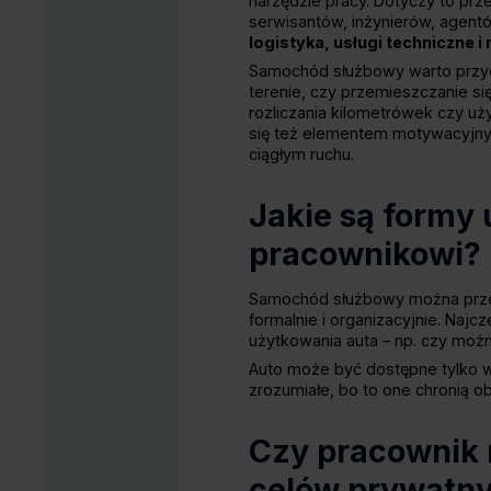
narzędzie pracy. Dotyczy to pr
serwisantów, inżynierów, agent
logistyka, usługi techniczne i
Samochód służbowy warto przydz
terenie, czy przemieszczanie się
rozliczania kilometrówek czy u
się też elementem motywacyjnym
ciągłym ruchu.
Jakie są formy
pracownikowi?
Samochód służbowy można przeka
formalnie i organizacyjnie. Naj
użytkowania auta – np. czy możn
Auto może być dostępne tylko w 
zrozumiałe, bo to one chronią ob
Czy pracownik
celów prywatn