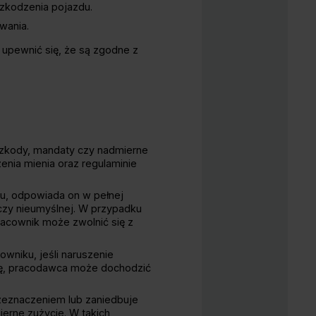
kodzenia pojazdu.​
ania.​
upewnić się, że są zgodne z
szkody, mandaty czy nadmierne
enia mienia oraz regulaminie
u, odpowiada on w pełnej
czy nieumyślnej. W przypadku
acownik może zwolnić się z
niku, jeśli naruszenie
rmę, pracodawca może dochodzić
zeznaczeniem lub zaniedbuje
erne zużycie. W takich