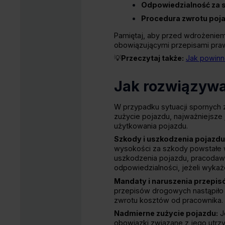
Odpowiedzialność za 
Procedura zwrotu poj
Pamiętaj, aby przed wdrożeniem
obowiązującymi przepisami pra
💡
Przeczytaj także:
Jak powinno
Jak rozwiązywa
​W przypadku sytuacji spornyc
zużycie pojazdu, najważniejsze 
użytkowania pojazdu.​
Szkody i uszkodzenia pojazdu
wysokości za szkody powstałe w
uszkodzenia pojazdu, pracodaw
odpowiedzialności, jeżeli wykaż
Mandaty i naruszenia przepi
przepisów drogowych nastąpiło 
zwrotu kosztów od pracownika.
Nadmierne zużycie pojazdu:
J
obowiązki związane z jego utrz