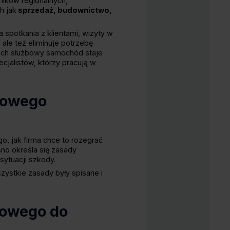
ników regionalnych,
h jak
sprzedaż, budownictwo,
spotkania z klientami, wizyty w
 ale też eliminuje potrzebę
kach służbowy samochód staje
jalistów, którzy pracują w
bowego
, jak firma chce to rozegrać
sno określa się zasady
sytuacji szkody.
zystkie zasady były spisane i
bowego do