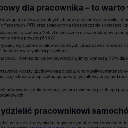
owy dla pracownika – to warto
żbowego do celów prywatnych stanowi przychód pracownika, któ
izycznych (PIT) oraz składkom na ubezpieczenia społeczne i zd
lana jest ryczałtowo: 250 zł miesięcznie dla samochodów o mocy 
mocy silnika powyżej 60 kW.
stywany wyłącznie do celów służbowych, pracodawca może zali
 do kosztów uzyskania przychodu.​
ochodu również do celów prywatnych, limity wynoszą: 75% dla 
wszystkie koszty użytkowania pojazdu, w tym paliwo, materiały e
nosi część kosztów, np. zakupuje paliwo, ryczałtowy przychód m
ić odpowiednią dokumentację, w tym ewidencję przebiegu pojazd
podatkowych.
zydzielić pracownikowi samoch
dza w trasie niż przy biurku, to jasny sygnał, że służbowe auto 