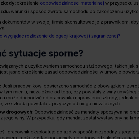
szkody:
określenie
odpowiedzialności materialnej
w przypadku usz
azdu:
warunki i sposób zwrotu samochodu po zakończeniu użytkow
 dokumentów w swojej firmie skonsultować je z prawnikiem, aby 
wa.
 wyglądać rozliczenie delegacji krajowej i zagranicznej?
ć sytuacje sporne?
h związanych z użytkowaniem samochodu służbowego, takich jak 
jest jasne określenie zasad odpowiedzialności w umowie powierz
:
Jeśli pracownikowi powierzono samochód z obowiązkiem zwrot
 tym mieniu, niezależnie od tego, czy powstały z winy umyślnej 
ca może dochodzić od pracownika naprawienia szkody, jednak pr
e, że szkoda powstała z przyczyn od niego niezależnych.
sów drogowych:
Odpowiedzialność za mandaty spoczywa na pracow
z jego winy. W przypadku, gdy mandat został wystawiony na fi
eśli pracownik eksploatuje pojazd w sposób niezgodny z jego pr
ymaniem, może zostać pociągnięty do odpowiedzialności za nadmi