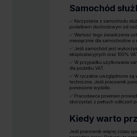
Samochód służb
✅ Korzystanie z samochodu słu
podatkiem dochodowym od osób f
✅ Wartość tego świadczenia usta
miesięcznie dla samochodów o 
✅ Jeśli samochód jest wykorzy
eksploatacyjnych oraz 100% VAT
✅ W przypadku użytkowania sam
dla podatku VAT.
✅ W ryczałcie uwzględnione są 
techniczne.​ Jeśli pracownik po
poniesione wydatki.
✅ Pracodawca powinien prowadz
skorzystać z pełnych odliczeń 
Kiedy warto pr
Jeśli pracownik więcej czasu spę