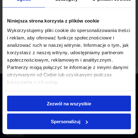
brutto miesięcznie
Typ umowy:
Umowa o pracę
pełny etat
Niniejsza strona korzysta z plików cookie
Wykorzystujemy pliki cookie do spersonalizowania treści
i reklam, aby oferować funkcje społecznościowe i
analizować ruch w naszej witrynie. Informacje o tym, jak
korzystasz z naszej witryny, udostępniamy partnerom
społecznościowym, reklamowym i analitycznym.
Partnerzy mogą połączyć te informacje z innymi danymi
otrzymanymi od Ciebie lub uzyskanymi podczas
korzystania z ich usług.
O NAS
Zezwól na wszystkie
Regulamin
Spersonalizuj
Polityka prywatności
Kontakt