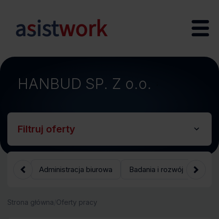
HANBUD SP. Z o.o.
;
Filtruj oferty
Administracja biurowa
Badania i rozwój
Bank
Strona główna
/
Oferty pracy