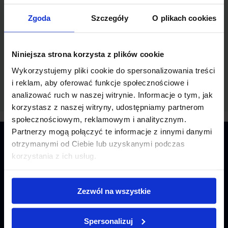
pełny etat
Zgoda
Szczegóły
O plikach cookies
Wymiar pracy:
Niniejsza strona korzysta z plików cookie
Wykorzystujemy pliki cookie do spersonalizowania treści
i reklam, aby oferować funkcje społecznościowe i
analizować ruch w naszej witrynie. Informacje o tym, jak
korzystasz z naszej witryny, udostępniamy partnerom
społecznościowym, reklamowym i analitycznym.
Partnerzy mogą połączyć te informacje z innymi danymi
otrzymanymi od Ciebie lub uzyskanymi podczas
O NAS
korzystania z ich usług.
Regulamin
Zezwól na wszystkie
Polityka prywatności
Spersonalizuj
Kontakt