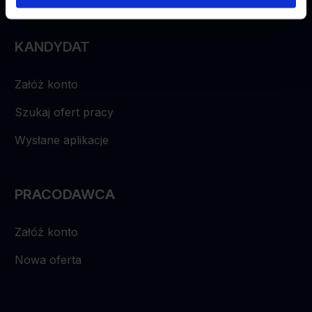
KANDYDAT
Załóż konto
Szukaj ofert pracy
Wysłane aplikacje
PRACODAWCA
Załóż konto
Nowa oferta