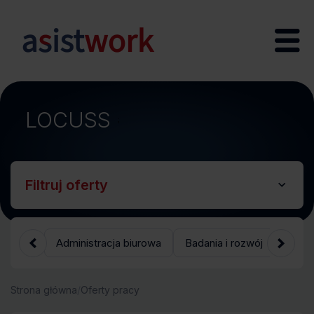
LOCUSS
;
Filtruj oferty
Administracja biurowa
Badania i rozwój
Bank
Strona główna
/
Oferty pracy