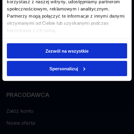
korzystasz z naszej witryny, udostępniamy partnerom
Kontakt
społecznościowym, reklamowym i analitycznym.
Partnerzy mogą połączyć te informacje z innymi danymi
otrzymanymi od Ciebie lub uzyskanymi podczas
korzystania z ich usług.
KANDYDAT
Załóż konto
Zezwól na wszystkie
Szukaj ofert pracy
Spersonalizuj
Wysłane aplikacje
PRACODAWCA
Załóż konto
Nowa oferta