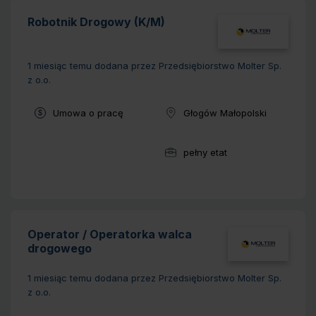
Robotnik Drogowy (K/M)
1 miesiąc temu
dodana przez Przedsiębiorstwo Molter Sp.
z o.o.
Typ umowy:
Umowa o pracę
Głogów Małopolski
Lokalizacja:
pełny etat
Wymiar pracy:
Operator / Operatorka walca
drogowego
1 miesiąc temu
dodana przez Przedsiębiorstwo Molter Sp.
z o.o.