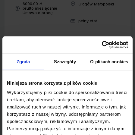
Wynagrodzenie:
6000.00 zł
Głogów Małopolski
Lokalizacja:
brutto miesięcznie
Typ umowy:
Umowa o pracę
pełny etat
Wymiar pracy:
Operator / Operatorka rozkładarki do
mas bitumicznych
Zgoda
Szczegóły
O plikach cookies
1 miesiąc temu
dodana przez Przedsiębiorstwo Molter Sp.
z o.o.
Niniejsza strona korzysta z plików cookie
Wykorzystujemy pliki cookie do spersonalizowania treści
Wynagrodzenie:
6000.00 zł
Głogów Małopolski
Lokalizacja:
brutto miesięcznie
i reklam, aby oferować funkcje społecznościowe i
Typ umowy:
Umowa o pracę
analizować ruch w naszej witrynie. Informacje o tym, jak
pełny etat
Wymiar pracy:
korzystasz z naszej witryny, udostępniamy partnerom
społecznościowym, reklamowym i analitycznym.
Partnerzy mogą połączyć te informacje z innymi danymi