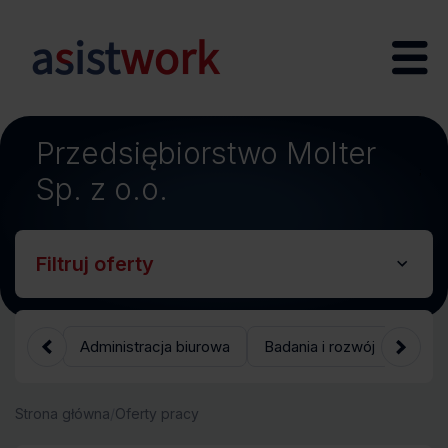
Przedsiębiorstwo Molter
;
Sp. z o.o.
Filtruj oferty
Administracja biurowa
Badania i rozwój
Bank
Strona główna
/
Oferty pracy