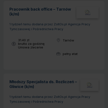
Pracownik back office – Tarnów
(k/m)
1 tydzień temu
dodana przez ZoltOs.pl Agencja Pracy
Tymczasowej i Pośrednictwa Pracy
Wynagrodzenie:
31.40 zł
Tarnów
Lokalizacja:
brutto za godzinę
Typ umowy:
Umowa zlecenie
pełny etat
Wymiar pracy:
Młodszy Specjalista ds. Rozliczeń –
Gliwice (k/m)
1 tydzień temu
dodana przez ZoltOs.pl Agencja Pracy
Tymczasowej i Pośrednictwa Pracy