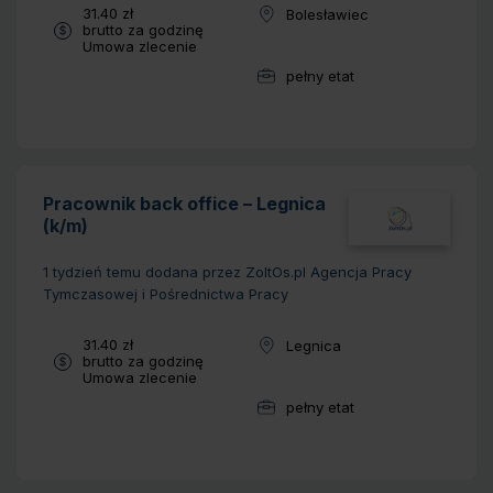
Wynagrodzenie:
31.40 zł
Bolesławiec
Lokalizacja:
brutto za godzinę
Typ umowy:
Umowa zlecenie
pełny etat
Wymiar pracy:
Pracownik back office – Legnica
(k/m)
1 tydzień temu
dodana przez ZoltOs.pl Agencja Pracy
Tymczasowej i Pośrednictwa Pracy
Wynagrodzenie:
31.40 zł
Legnica
Lokalizacja:
brutto za godzinę
Typ umowy:
Umowa zlecenie
pełny etat
Wymiar pracy: