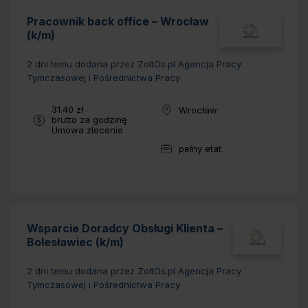
Pracownik back office – Wrocław
(k/m)
2 dni temu
dodana przez ZoltOs.pl Agencja Pracy
Tymczasowej i Pośrednictwa Pracy
Wynagrodzenie:
31.40 zł
Wrocław
Lokalizacja:
brutto za godzinę
Typ umowy:
Umowa zlecenie
pełny etat
Wymiar pracy:
Wsparcie Doradcy Obsługi Klienta –
Bolesławiec (k/m)
2 dni temu
dodana przez ZoltOs.pl Agencja Pracy
Tymczasowej i Pośrednictwa Pracy