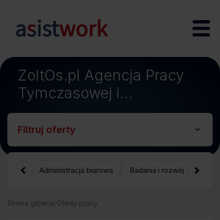
ZoltOs.pl Agencja Pracy
;
Tymczasowej i
Pośrednictwa Pracy
Filtruj oferty
Administracja biurowa
Badania i rozwój
Bank
Strona główna
/
Oferty pracy