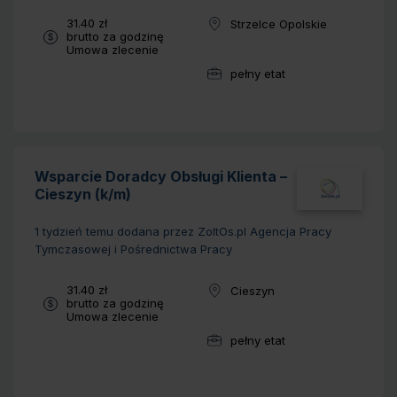
Wynagrodzenie:
31.40 zł
Strzelce Opolskie
Lokalizacja:
brutto za godzinę
Typ umowy:
Umowa zlecenie
pełny etat
Wymiar pracy:
Wsparcie Doradcy Obsługi Klienta –
Cieszyn (k/m)
1 tydzień temu
dodana przez ZoltOs.pl Agencja Pracy
Tymczasowej i Pośrednictwa Pracy
Wynagrodzenie:
31.40 zł
Cieszyn
Lokalizacja:
brutto za godzinę
Typ umowy:
Umowa zlecenie
pełny etat
Wymiar pracy: