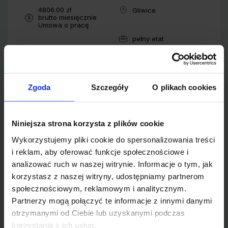
Wynagrodzenie:
4806.00 zł
Gliwice
Lokalizacja:
brutto miesięcznie
Typ umowy:
Umowa o pracę
pełny etat
Wymiar pracy:
Zgoda
Szczegóły
O plikach cookies
Pracownik back office – Bochnia
(k/m)
Niniejsza strona korzysta z plików cookie
1 tydzień temu
dodana przez ZoltOs.pl Agencja Pracy
Wykorzystujemy pliki cookie do spersonalizowania treści
Tymczasowej i Pośrednictwa Pracy
i reklam, aby oferować funkcje społecznościowe i
Wynagrodzenie:
31.40 zł
Bochnia
analizować ruch w naszej witrynie. Informacje o tym, jak
Lokalizacja:
brutto za godzinę
korzystasz z naszej witryny, udostępniamy partnerom
Typ umowy:
Umowa zlecenie
społecznościowym, reklamowym i analitycznym.
pełny etat
Wymiar pracy:
Partnerzy mogą połączyć te informacje z innymi danymi
otrzymanymi od Ciebie lub uzyskanymi podczas
korzystania z ich usług.