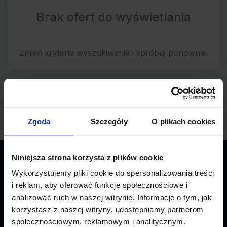
Brak ofert do wyświetlania
Zmień kryteria wyszukiwania i spróbuj ponownie.
Zgoda
Szczegóły
O plikach cookies
Niniejsza strona korzysta z plików cookie
O NAS
Wykorzystujemy pliki cookie do spersonalizowania treści
i reklam, aby oferować funkcje społecznościowe i
analizować ruch w naszej witrynie. Informacje o tym, jak
Regulamin
korzystasz z naszej witryny, udostępniamy partnerom
Polityka prywatności
społecznościowym, reklamowym i analitycznym.