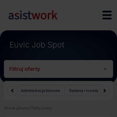
Euvic Job Spot
;
Filtruj oferty
Administracja biurowa
Badania i rozwój
Bank
Strona główna
/
Oferty pracy