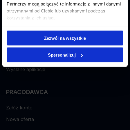
Partnerzy mogą połączyć te informacje z innymi danymi
Kontakt
otrzymanymi od Ciebie lub uzyskanymi podczas
korzystania z ich usług.
KANDYDAT
Zezwól na wszystkie
Załóż konto
Spersonalizuj
Szukaj ofert pracy
Wysłane aplikacje
PRACODAWCA
Załóż konto
Nowa oferta